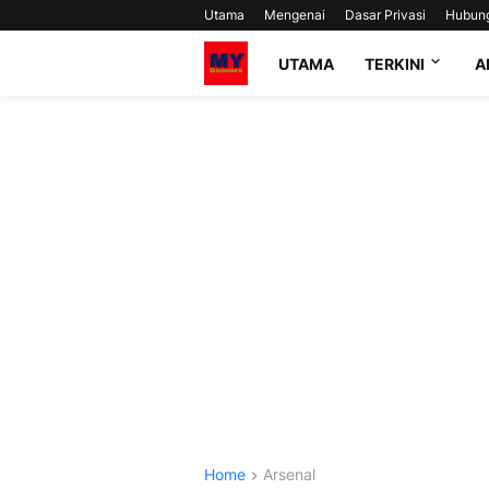
Utama
Mengenai
Dasar Privasi
Hubun
UTAMA
TERKINI
A
Home
Arsenal