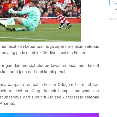
m
A
Recent P
 memecahkan kebuntuan juga dipersia-siakan selepas
ameyang pada minit ke-36 diselamatkan Foster.
jaringan dan mendahului perlawanan pada minit ke-56
e sudut jauh dari tepi kotak penalti.
a daripada rembatan Martin Odegaard di minit ke-
sebelum Joshua King hampir-hampir menyamakan
cubaannya dari sudut sukar sedikit tersasar selepas
Arsenal.