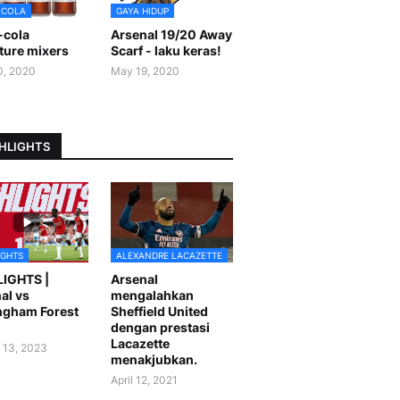
-COLA
GAYA HIDUP
-cola
Arsenal 19/20 Away
ture mixers
Scarf - laku keras!
0, 2020
May 19, 2020
HLIGHTS
IGHTS
ALEXANDRE LACAZETTE
LIGHTS |
Arsenal
al vs
mengalahkan
ngham Forest
Sheffield United
dengan prestasi
Lacazette
 13, 2023
menakjubkan.
April 12, 2021