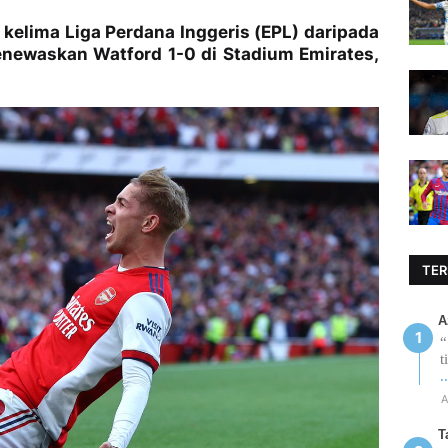
elima Liga Perdana Inggeris (EPL) daripada
newaskan Watford 1-0 di Stadium Emirates,
TER
A
“
t
.
A
T