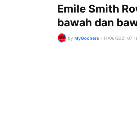
Emile Smith Ro
bawah dan bawa
by
MyGooners
-
11/08/2021 07:1