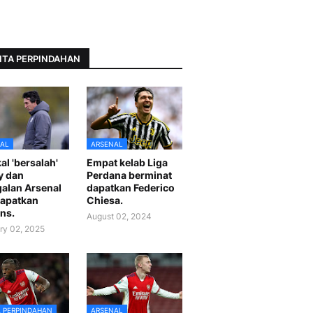
ITA PERPINDAHAN
AL
ARSENAL
al 'bersalah'
Empat kelab Liga
y dan
Perdana berminat
alan Arsenal
dapatkan Federico
apatkan
Chiesa.
ns.
August 02, 2024
ry 02, 2025
A PERPINDAHAN
ARSENAL