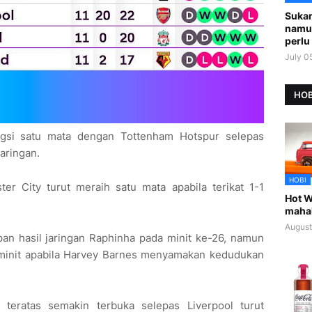
Sukar
namu
perlu 
July 0
HOB
ngsi satu mata dengan Tottenham Hotspur selepas
jaringan.
HOBI
ter City turut meraih satu mata apabila terikat 1-1
Hot W
maha
August
pan hasil jaringan Raphinha pada minit ke-26, namun
minit apabila Harvey Barnes menyamakan kedudukan
teratas semakin terbuka selepas Liverpool turut