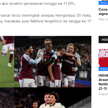
aksi terakhir perlawanan minggu ke-11 EPL.
COCA
Coca
signa
rsenal terus meningkat selepas mengumpul 20 mata,
May 2
, manakala pula Watford tergelincir ke tangga ke-17
HIG
HIGHL
HIGH
Arsen
Notti
(2-1)
August