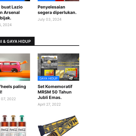
 buat Lazio
Penyelesaian
n Arsenal
segera diperlukan.
bijak.
July 03, 2024
5, 2024
I & GAYA HIDUP
GAYA HIDUP
heels paling
Set Komemoratif
l!
MRSM 50 Tahun
Jubli Emas.
 07, 2022
April 27, 2022