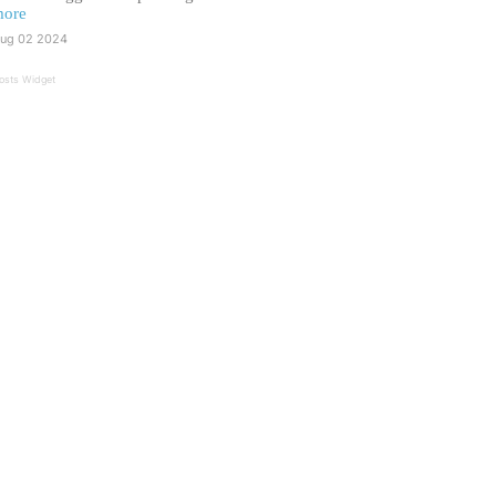
ore
ug 02 2024
osts Widget