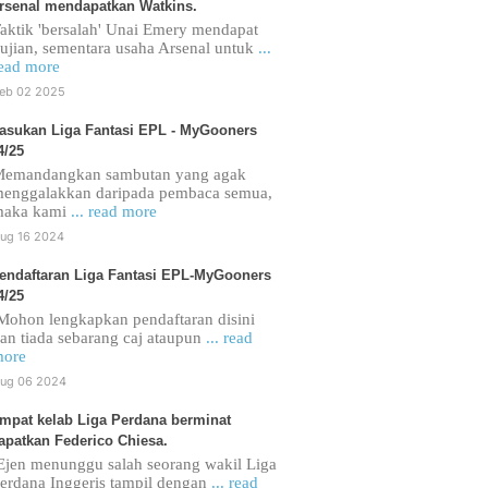
rsenal mendapatkan Watkins.
aktik 'bersalah' Unai Emery mendapat
ujian, sementara usaha Arsenal untuk
...
ead more
eb 02 2025
asukan Liga Fantasi EPL - MyGooners
4/25
emandangkan sambutan yang agak
enggalakkan daripada pembaca semua,
maka kami
... read more
ug 16 2024
endaftaran Liga Fantasi EPL-MyGooners
4/25
ohon lengkapkan pendaftaran disini
an tiada sebarang caj ataupun
... read
ore
ug 06 2024
mpat kelab Liga Perdana berminat
apatkan Federico Chiesa.
jen menunggu salah seorang wakil Liga
erdana Inggeris tampil dengan
... read