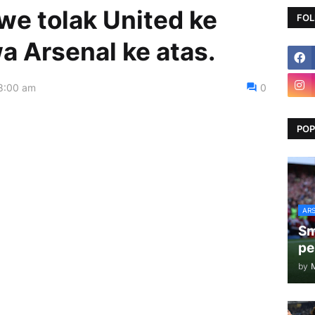
we tolak United ke
FOL
 Arsenal ke atas.
8:00 am
0
POP
AR
Sm
pe
by