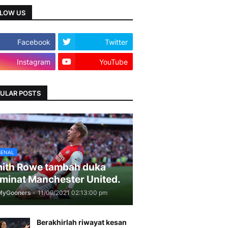
LOW US
Facebook
Twitter
Instagram
YouTube
ULAR POSTS
SENAL
ith Rowe tambah duka
minat Manchester United.
MyGooners
-
11/09/2021 02:13:00 pm
Berakhirlah riwayat kesan