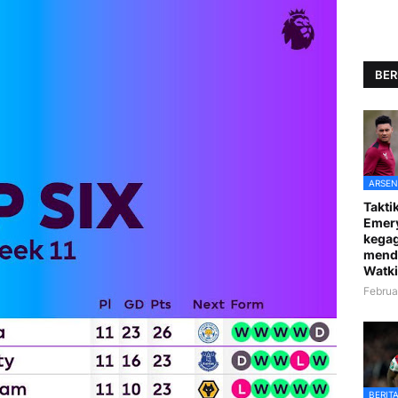
BER
ARSEN
Taktik
Emer
kegag
mend
Watki
Februa
BERIT