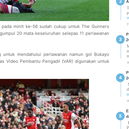
A
T
p
r
F
e pada minit ke-56 sudah cukup untuk The Gunners
gumpul 20 mata keseluruhan selepas 11 perlawanan
P
2
M
m
g untuk mendahului perlawanan namun gol Bukayo
epas Video Pembantu Pengadil (VAR) digunakan untuk
A
P
2
M
d
m
A
E
d
E
P