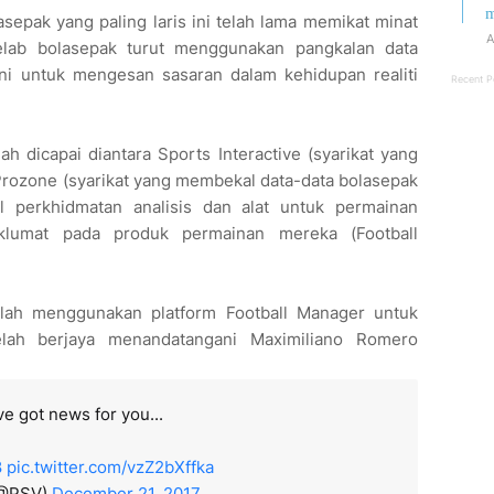
m
epak yang paling laris ini telah lama memikat minat
A
elab bolasepak turut menggunakan pangkalan data
i untuk mengesan sasaran dalam kehidupan realiti
Recent P
ah dicapai diantara Sports Interactive (syarikat yang
rozone (syarikat yang membekal data-data bolasepak
 perkhidmatan analisis dan alat untuk permainan
aklumat pada produk permainan mereka (Football
lah menggunakan platform Football Manager untuk
ah berjaya menandatangani Maximiliano Romero
e got news for you...
8
pic.twitter.com/vzZ2bXffka
(@PSV)
December 21, 2017