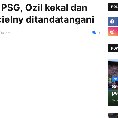
 PSG, Ozil kekal dan
FOL
ielny ditandatangani
:00 am
0
POP
AR
Sm
pe
by