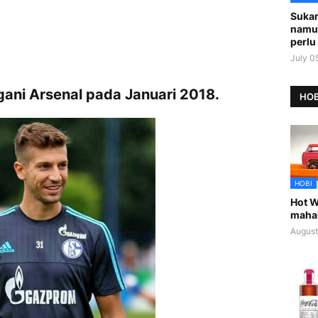
Sukar
namu
perlu 
July 0
ani Arsenal pada Januari 2018.
HOB
HOBI
Hot W
maha
August