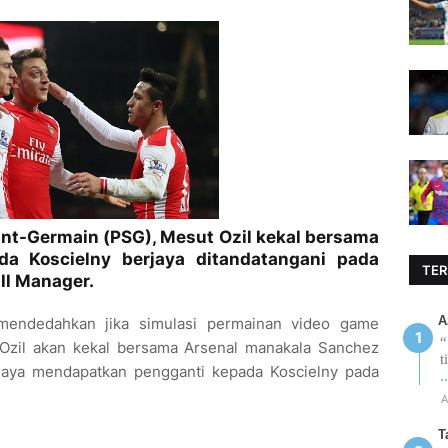
aint-Germain (PSG), Mesut Ozil kekal bersama
da Koscielny berjaya ditandatangani pada
TER
ll Manager.
A
ndedahkan jika simulasi permainan video game
“
a Ozil akan kekal bersama Arsenal manakala Sanchez
t
rjaya mendapatkan pengganti kepada Koscielny pada
.
A
T