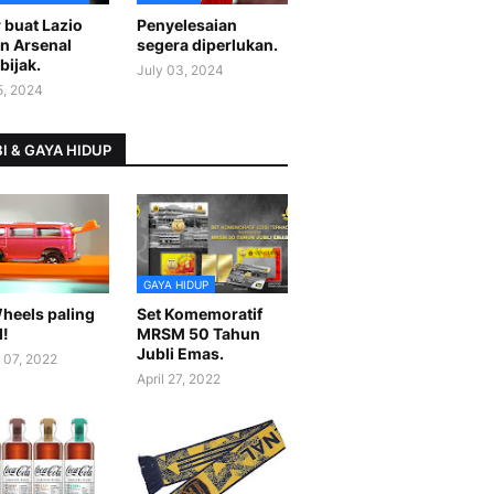
 buat Lazio
Penyelesaian
n Arsenal
segera diperlukan.
bijak.
July 03, 2024
5, 2024
I & GAYA HIDUP
GAYA HIDUP
heels paling
Set Komemoratif
l!
MRSM 50 Tahun
Jubli Emas.
 07, 2022
April 27, 2022