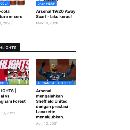
-COLA
GAYA HIDUP
-cola
Arsenal 19/20 Away
ture mixers
Scarf - laku keras!
0, 2020
May 19, 2020
HLIGHTS
IGHTS
ALEXANDRE LACAZETTE
LIGHTS |
Arsenal
al vs
mengalahkan
ngham Forest
Sheffield United
dengan prestasi
Lacazette
 13, 2023
menakjubkan.
April 12, 2021