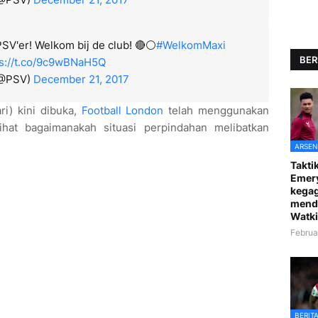
V'er! Welkom bij de club! 🔴⚪️
#WelkomMaxi
BER
ps://t.co/9c9wBNaH5Q
(@PSV)
December 21, 2017
i) kini dibuka,
Football London
telah menggunakan
hat bagaimanakah situasi perpindahan melibatkan
ARSEN
Taktik
Emer
kegag
mend
Watki
Februa
BERIT