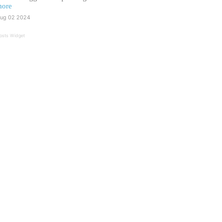
ore
ug 02 2024
osts Widget