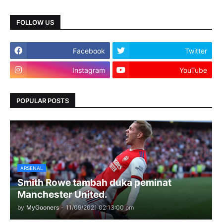
FOLLOW US
Facebook
Twitter
Instagram
YouTube
POPULAR POSTS
ARSENAL
Smith Rowe tambah duka peminat
Manchester United.
by
MyGooners
-
11/09/2021 02:13:00 pm