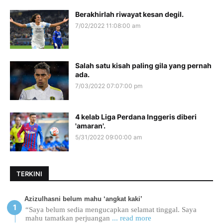
Berakhirlah riwayat kesan degil.
7/02/2022 11:08:00 am
Salah satu kisah paling gila yang pernah
ada.
7/03/2022 07:07:00 pm
4 kelab Liga Perdana Inggeris diberi
'amaran'.
5/31/2022 09:00:00 am
TERKINI
Azizulhasni belum mahu ‘angkat kaki’
“Saya belum sedia mengucapkan selamat tinggal. Saya
mahu tamatkan perjuangan
... read more