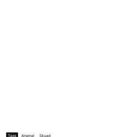
Tags
Arsenal
Skuad