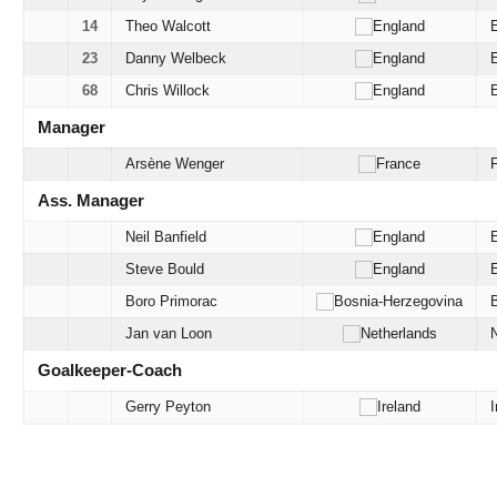
14
Theo Walcott
23
Danny Welbeck
68
Chris Willock
Manager
Arsène Wenger
Ass. Manager
Neil Banfield
Steve Bould
Boro Primorac
Jan van Loon
Goalkeeper-Coach
Gerry Peyton
I