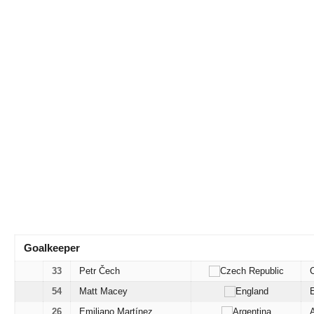
Goalkeeper
33
Petr Čech
54
Matt Macey
26
Emiliano Martínez