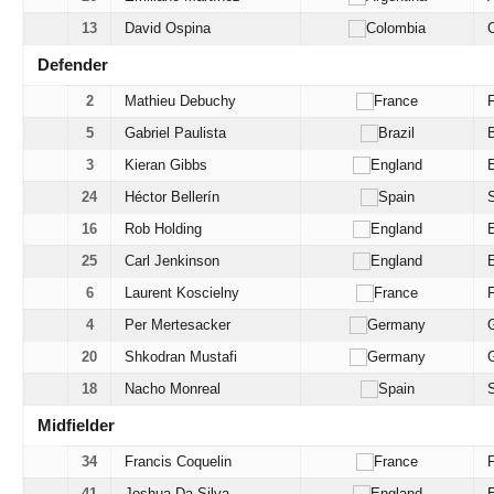
13
David Ospina
Defender
2
Mathieu Debuchy
5
Gabriel Paulista
B
3
Kieran Gibbs
24
Héctor Bellerín
16
Rob Holding
25
Carl Jenkinson
6
Laurent Koscielny
4
Per Mertesacker
20
Shkodran Mustafi
18
Nacho Monreal
Midfielder
34
Francis Coquelin
41
Joshua Da Silva