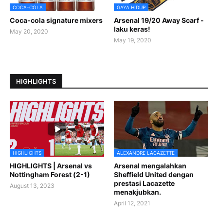
COCA-COLA
GAYA HIDUP
Coca-cola signature mixers
Arsenal 19/20 Away Scarf -
laku keras!
May 20, 2020
May 19, 2020
HIGHLIGHTS
HIGHLIGHTS
ALEXANDRE LACAZETTE
HIGHLIGHTS | Arsenal vs
Arsenal mengalahkan
Nottingham Forest (2-1)
Sheffield United dengan
prestasi Lacazette
August 13, 2023
menakjubkan.
April 12, 2021