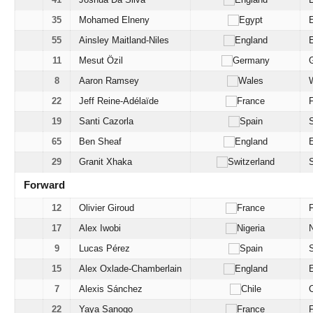
35
Mohamed Elneny
55
Ainsley Maitland-Niles
11
Mesut Özil
8
Aaron Ramsey
22
Jeff Reine-Adélaïde
19
Santi Cazorla
65
Ben Sheaf
29
Granit Xhaka
Forward
12
Olivier Giroud
17
Alex Iwobi
N
9
Lucas Pérez
15
Alex Oxlade-Chamberlain
7
Alexis Sánchez
C
22
Yaya Sanogo