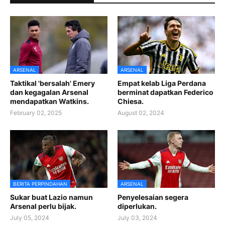
ARSENAL
ARSENAL
Taktikal 'bersalah' Emery
Empat kelab Liga Perdana
dan kegagalan Arsenal
berminat dapatkan Federico
mendapatkan Watkins.
Chiesa.
February 02, 2025
August 02, 2024
BERITA PERPINDAHAN
ARSENAL
Sukar buat Lazio namun
Penyelesaian segera
Arsenal perlu bijak.
diperlukan.
July 05, 2024
July 03, 2024