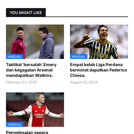
YOU MIGHT LIKE
ARSENAL
ARSENAL
Taktikal 'bersalah' Emery
Empat kelab Liga Perdana
dan kegagalan Arsenal
berminat dapatkan Federico
mendapatkan Watkins.
Chiesa.
February 02, 2025
August 02, 2024
ARSENAL
Penyelesaian segera