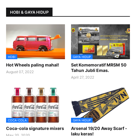
HOBI & GAYA HIDUP
HOBI
GAYA HIDUP
Hot Wheels paling mahal!
Set Komemoratif MRSM 50
Tahun Jubli Emas.
August 07, 2022
April 27, 2022
COCA-COLA
GAYA HIDUP
Coca-cola signature mixers
Arsenal 19/20 Away Scarf -
laku keras!
May 20, 2020