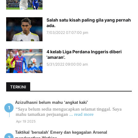
Salah satu kisah paling gila yang pernah
ada.
7/03/2022 07:07:00 pm
4 kelab Liga Perdana Inggeris diberi
'amaran'.
5/31/2022 09:00:00 am
TERKINI
Azizulhasni belum mahu ‘angkat kaki’
“Saya belum sedia mengucapkan selamat tinggal. Saya
mahu tamatkan perjuangan
... read more
Apr 19 2025
Taktikal 'bersalah' Emery dan kegagalan Arsenal