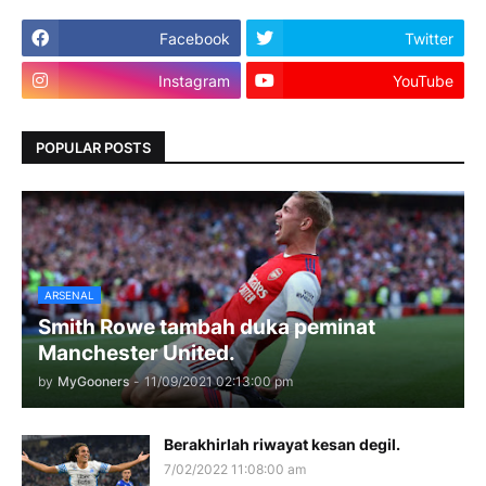
Facebook
Twitter
Instagram
YouTube
POPULAR POSTS
ARSENAL
Smith Rowe tambah duka peminat
Manchester United.
by
MyGooners
-
11/09/2021 02:13:00 pm
Berakhirlah riwayat kesan degil.
7/02/2022 11:08:00 am