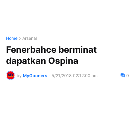
Home
Arsenal
Fenerbahce berminat
dapatkan Ospina
by
MyGooners
-
5/21/2018 02:12:00 am
0