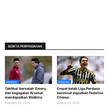
BERITA PERPINDAHAN
ARSENAL
ARSENAL
Taktikal 'bersalah' Emery
Empat kelab Liga Perdana
dan kegagalan Arsenal
berminat dapatkan Federico
mendapatkan Watkins.
Chiesa.
February 02, 2025
August 02, 2024