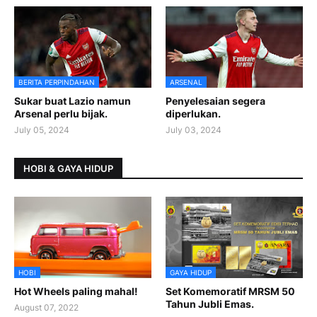
BERITA PERPINDAHAN
ARSENAL
Sukar buat Lazio namun
Penyelesaian segera
Arsenal perlu bijak.
diperlukan.
July 05, 2024
July 03, 2024
HOBI & GAYA HIDUP
HOBI
GAYA HIDUP
Hot Wheels paling mahal!
Set Komemoratif MRSM 50
Tahun Jubli Emas.
August 07, 2022