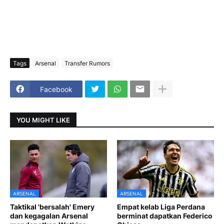
Tags
Arsenal
Transfer Rumors
Facebook
YOU MIGHT LIKE
ARSENAL
ARSENAL
Taktikal 'bersalah' Emery
Empat kelab Liga Perdana
dan kegagalan Arsenal
berminat dapatkan Federico