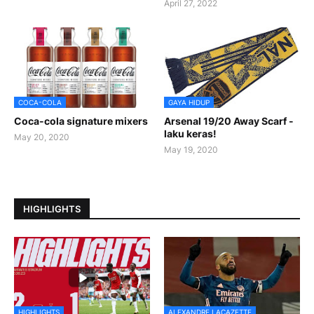
April 27, 2022
COCA-COLA
GAYA HIDUP
Coca-cola signature mixers
Arsenal 19/20 Away Scarf -
laku keras!
May 20, 2020
May 19, 2020
HIGHLIGHTS
HIGHLIGHTS
ALEXANDRE LACAZETTE