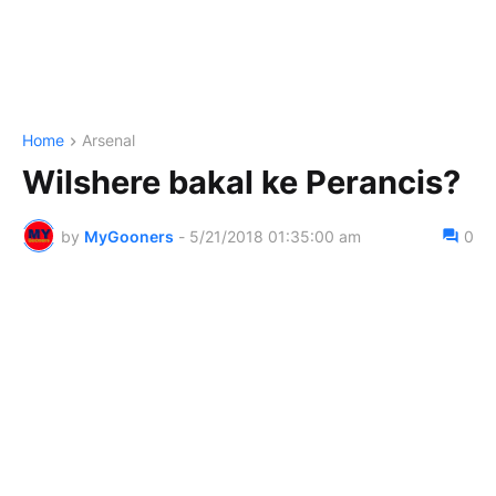
Home
Arsenal
Wilshere bakal ke Perancis?
by
MyGooners
-
5/21/2018 01:35:00 am
0