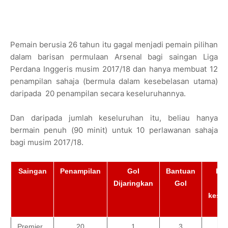
Pemain berusia 26 tahun itu gagal menjadi pemain pilihan
dalam barisan permulaan Arsenal bagi saingan Liga
Perdana Inggeris musim 2017/18 dan hanya membuat 12
penampilan sahaja (bermula dalam kesebelasan utama)
daripada 20 penampilan secara keseluruhannya.
Dan daripada jumlah keseluruhan itu, beliau hanya
bermain penuh (90 minit) untuk 10 perlawanan sahaja
bagi musim 2017/18.
Saingan
Penampilan
Gol
Bantuan
Ber
Dijaringkan
Gol
da
kese
ut
Premier.
20
1
3