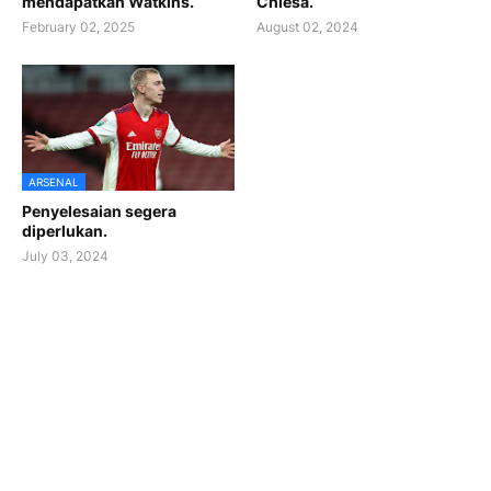
mendapatkan Watkins.
Chiesa.
February 02, 2025
August 02, 2024
ARSENAL
Penyelesaian segera
diperlukan.
July 03, 2024