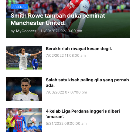
ARSENAL
Smith Rowe tambah duka peminat
Manchester United.
by
MyGooners
-
11/09/2021 02:13:00 pm
Berakhirlah riwayat kesan degil.
7/02/2022 11:08:00 am
Salah satu kisah paling gila yang pernah
ada.
7/03/2022 07:07:00 pm
4 kelab Liga Perdana Inggeris diberi
'amaran'.
5/31/2022 09:00:00 am