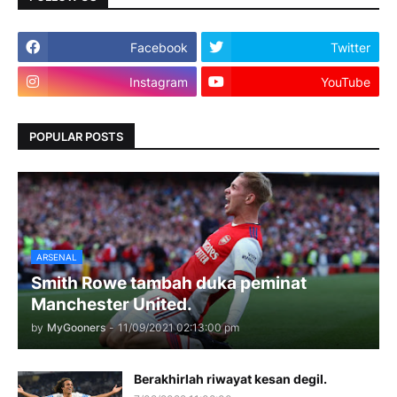
Facebook
Twitter
Instagram
YouTube
POPULAR POSTS
ARSENAL
Smith Rowe tambah duka peminat
Manchester United.
by
MyGooners
-
11/09/2021 02:13:00 pm
Berakhirlah riwayat kesan degil.