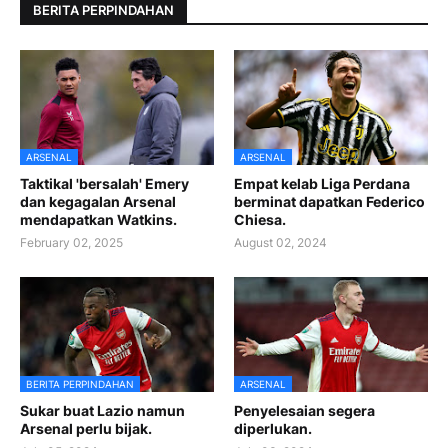
BERITA PERPINDAHAN
ARSENAL
ARSENAL
Taktikal 'bersalah' Emery
Empat kelab Liga Perdana
dan kegagalan Arsenal
berminat dapatkan Federico
mendapatkan Watkins.
Chiesa.
February 02, 2025
August 02, 2024
BERITA PERPINDAHAN
ARSENAL
Sukar buat Lazio namun
Penyelesaian segera
Arsenal perlu bijak.
diperlukan.