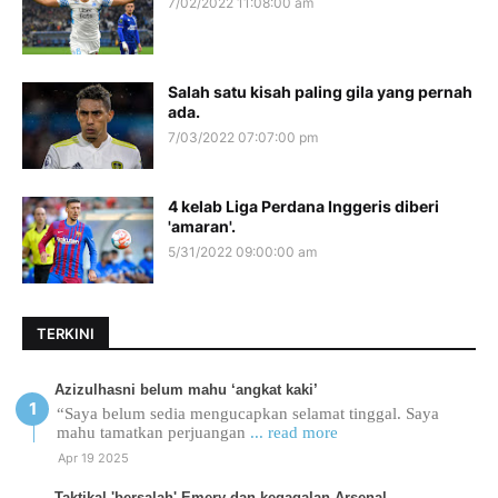
7/02/2022 11:08:00 am
Salah satu kisah paling gila yang pernah
ada.
7/03/2022 07:07:00 pm
4 kelab Liga Perdana Inggeris diberi
'amaran'.
5/31/2022 09:00:00 am
TERKINI
Azizulhasni belum mahu ‘angkat kaki’
“Saya belum sedia mengucapkan selamat tinggal. Saya
mahu tamatkan perjuangan
... read more
Apr 19 2025
Taktikal 'bersalah' Emery dan kegagalan Arsenal