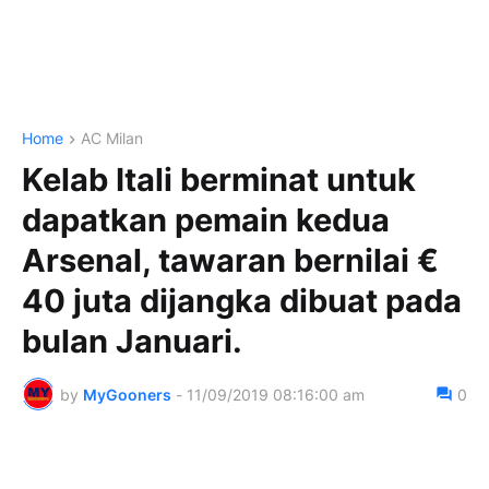
Home
AC Milan
Kelab Itali berminat untuk
dapatkan pemain kedua
Arsenal, tawaran bernilai €
40 juta dijangka dibuat pada
bulan Januari.
by
MyGooners
-
11/09/2019 08:16:00 am
0