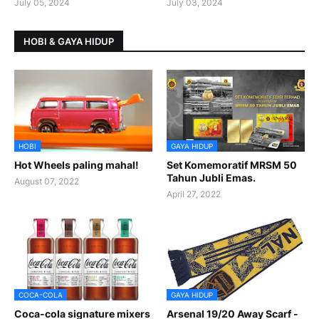
July 05, 2024
July 03, 2024
HOBI & GAYA HIDUP
HOBI
GAYA HIDUP
Hot Wheels paling mahal!
Set Komemoratif MRSM 50
Tahun Jubli Emas.
August 07, 2022
April 27, 2022
COCA-COLA
GAYA HIDUP
Coca-cola signature mixers
Arsenal 19/20 Away Scarf -