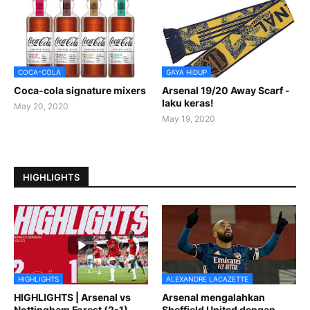
COCA-COLA
GAYA HIDUP
Coca-cola signature mixers
Arsenal 19/20 Away Scarf -
laku keras!
May 20, 2020
May 19, 2020
HIGHLIGHTS
HIGHLIGHTS
ALEXANDRE LACAZETTE
HIGHLIGHTS | Arsenal vs
Arsenal mengalahkan
Nottingham Forest (2-1)
Sheffield United dengan