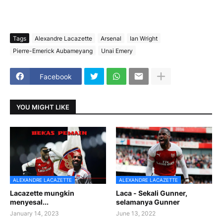
Tags
Alexandre Lacazette
Arsenal
Ian Wright
Pierre-Emerick Aubameyang
Unai Emery
Facebook
YOU MIGHT LIKE
ALEXANDRE LACAZETTE
ALEXANDRE LACAZETTE
Lacazette mungkin
Laca - Sekali Gunner,
menyesal...
selamanya Gunner
January 14, 2023
June 13, 2022