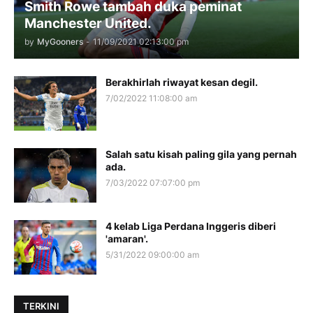
Smith Rowe tambah duka peminat
Manchester United.
by
MyGooners
-
11/09/2021 02:13:00 pm
Berakhirlah riwayat kesan degil.
7/02/2022 11:08:00 am
Salah satu kisah paling gila yang pernah
ada.
7/03/2022 07:07:00 pm
4 kelab Liga Perdana Inggeris diberi
'amaran'.
5/31/2022 09:00:00 am
TERKINI