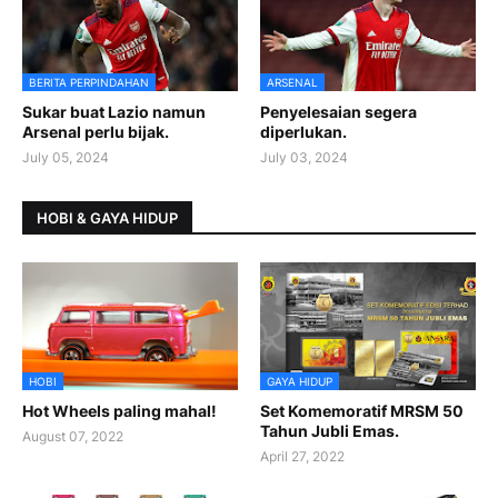
BERITA PERPINDAHAN
ARSENAL
Sukar buat Lazio namun
Penyelesaian segera
Arsenal perlu bijak.
diperlukan.
July 05, 2024
July 03, 2024
HOBI & GAYA HIDUP
HOBI
GAYA HIDUP
Hot Wheels paling mahal!
Set Komemoratif MRSM 50
Tahun Jubli Emas.
August 07, 2022
April 27, 2022