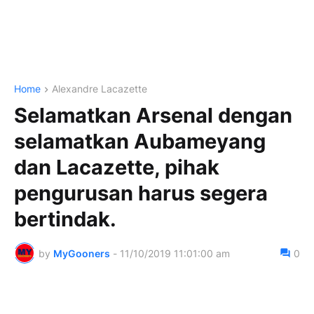
Home
Alexandre Lacazette
Selamatkan Arsenal dengan
selamatkan Aubameyang
dan Lacazette, pihak
pengurusan harus segera
bertindak.
by
MyGooners
-
11/10/2019 11:01:00 am
0