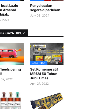
 buat Lazio
Penyelesaian
n Arsenal
segera diperlukan.
bijak.
July 03, 2024
5, 2024
I & GAYA HIDUP
GAYA HIDUP
heels paling
Set Komemoratif
l!
MRSM 50 Tahun
Jubli Emas.
 07, 2022
April 27, 2022