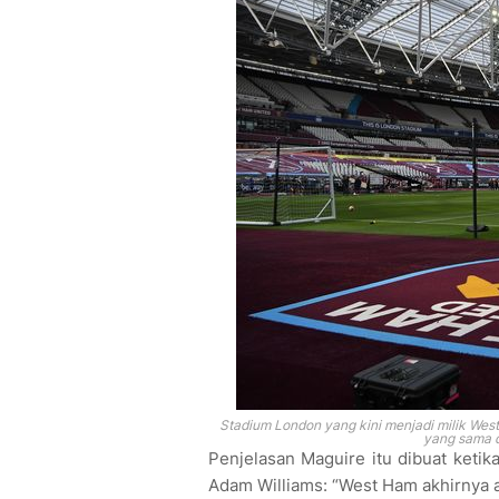
Stadium London yang kini menjadi milik Wes
yang sama d
Penjelasan Maguire itu dibuat ketik
Adam Williams: “West Ham akhirnya 