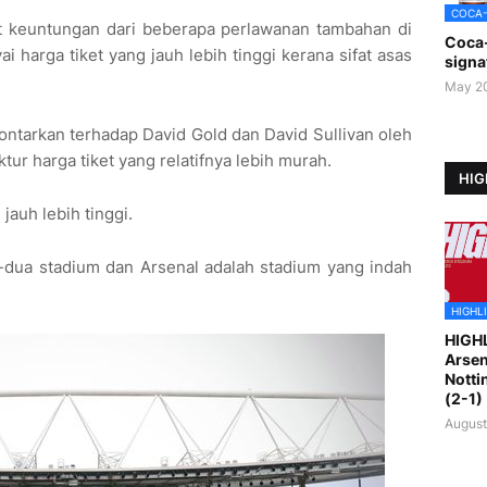
COCA
 keuntungan dari beberapa perlawanan tambahan di
Coca
 harga tiket yang jauh lebih tinggi kerana sifat asas
signa
May 2
lontarkan terhadap David Gold dan David Sullivan oleh
tur harga tiket yang relatifnya lebih murah.
HIG
jauh lebih tinggi.
-dua stadium dan Arsenal adalah stadium yang indah
.
HIGHL
HIGH
Arsen
Notti
(2-1)
August