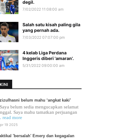
degil.
7/02/2022 11:08:00 am
Salah satu kisah paling gila
yang pernah ada.
7/03/2022 07:07:00 pm
4 kelab Liga Perdana
Inggeris diberi 'amaran'.
5/31/2022 09:00:00 am
KINI
zizulhasni belum mahu ‘angkat kaki’
Saya belum sedia mengucapkan selamat
inggal. Saya mahu tamatkan perjuangan
.. read more
pr 19 2025
aktikal 'bersalah' Emery dan kegagalan