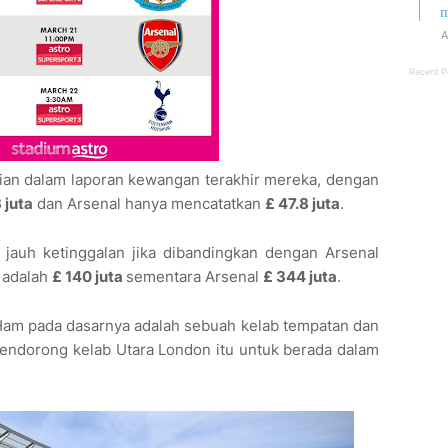
m
A
Recent P
ian dalam laporan kewangan terakhir mereka, dengan
 juta
dan Arsenal hanya mencatatkan
£ 47.8 juta
.
auh ketinggalan jika dibandingkan dengan Arsenal
 adalah
£ 140 juta
sementara Arsenal
£ 344 juta
.
am pada dasarnya adalah sebuah kelab tempatan dan
 mendorong kelab Utara London itu untuk berada dalam