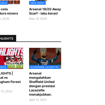
-COLA
GAYA HIDUP
-cola
Arsenal 19/20 Away
ture mixers
Scarf - laku keras!
0, 2020
May 19, 2020
HLIGHTS
IGHTS
ALEXANDRE LACAZETTE
LIGHTS |
Arsenal
al vs
mengalahkan
ngham Forest
Sheffield United
dengan prestasi
Lacazette
 13, 2023
menakjubkan.
April 12, 2021