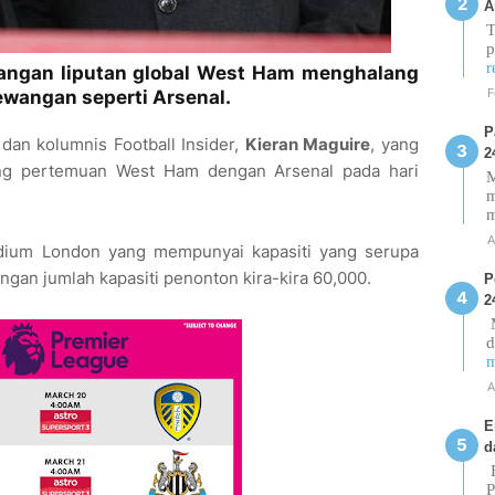
A
T
p
r
angan liputan global West Ham menghalang
F
ewangan seperti Arsenal.
P
dan kolumnis Football Insider,
Kieran Maguire
, yang
2
ang pertemuan West Ham dengan Arsenal pada hari
M
m
A
dium London yang mempunyai kapasiti yang serupa
gan jumlah kapasiti penonton kira-kira 60,000.
P
2
M
d
m
A
E
d
E
P