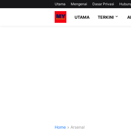
Utama
Mengenai
Dasar Privasi
Hubun
UTAMA
TERKINI
A
Home
Arsenal