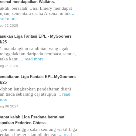
rsenal mendapatkan Watkins.
aktik 'bersalah' Unai Emery mendapat
ujian, sementara usaha Arsenal untuk
...
ead more
eb 02 2025
asukan Liga Fantasi EPL - MyGooners
4/25
emandangkan sambutan yang agak
enggalakkan daripada pembaca semua,
maka kami
... read more
ug 16 2024
endaftaran Liga Fantasi EPL-MyGooners
4/25
ohon lengkapkan pendaftaran disini
an tiada sebarang caj ataupun
... read
ore
ug 06 2024
mpat kelab Liga Perdana berminat
apatkan Federico Chiesa.
jen menunggu salah seorang wakil Liga
erdana Inggeris tampil dengan
... read