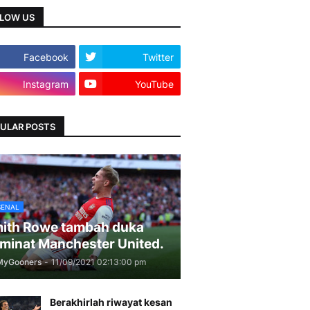
LOW US
Facebook
Twitter
Instagram
YouTube
ULAR POSTS
SENAL
ith Rowe tambah duka
minat Manchester United.
MyGooners
-
11/09/2021 02:13:00 pm
Berakhirlah riwayat kesan