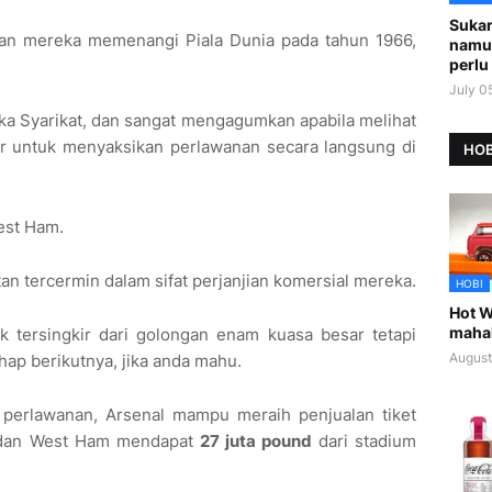
Sukar
an mereka memenangi Piala Dunia pada tahun 1966,
namu
perlu 
July 0
ka Syarikat, dan sangat mengagumkan apabila melihat
ar untuk menyaksikan perlawanan secara langsung di
HOB
est Ham.
an tercermin dalam sifat perjanjian komersial mereka.
HOBI
Hot W
maha
k tersingkir dari golongan enam kuasa besar tetapi
August
hap berikutnya, jika anda mahu.
i perlawanan, Arsenal mampu meraih penjualan tiket
 dan West Ham mendapat
27 juta pound
dari stadium