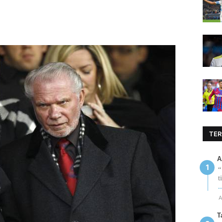
TER
A
“
t
.
A
T