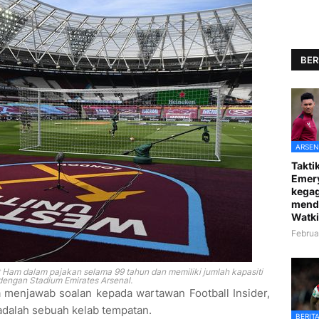
BER
ARSEN
Taktik
Emer
kegag
mend
Watki
Februa
t Ham dalam pajakan selama 99 tahun dan memiliki jumlah kapasiti
engan Stadium Emirates Arsenal.
a menjawab soalan kepada wartawan Football Insider,
adalah sebuah kelab tempatan.
BERIT