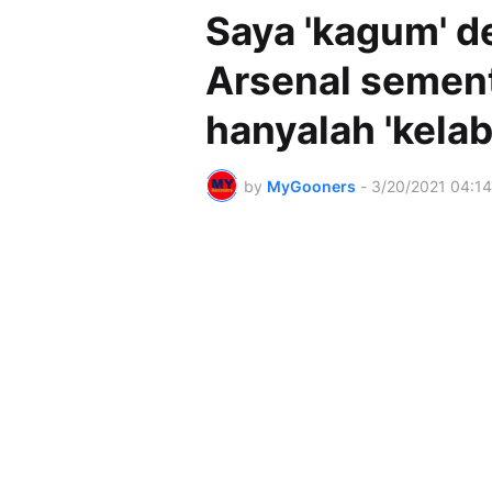
Saya 'kagum' 
Arsenal semen
hanyalah 'kelab
by
MyGooners
-
3/20/2021 04:1