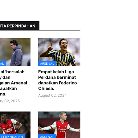
ITA PERPINDAHAN
AL
ARSENAL
al 'bersalah'
Empat kelab Liga
y dan
Perdana berminat
alan Arsenal
dapatkan Federico
apatkan
Chiesa.
ns.
August 02, 2024
ry 02, 2025
A PERPINDAHAN
ARSENAL