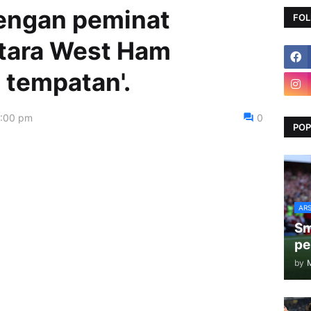
dengan peminat
FOL
tara West Ham
 tempatan'.
4:00 pm
0
POP
AR
Sm
pe
by