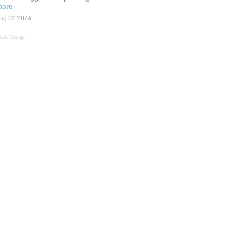
ore
ug 02 2024
osts Widget