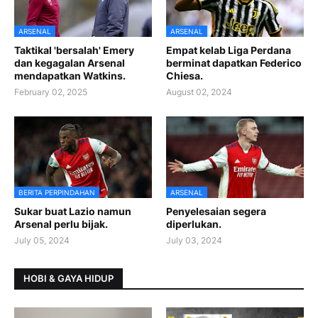
ARSENAL
ARSENAL
Taktikal 'bersalah' Emery
Empat kelab Liga Perdana
dan kegagalan Arsenal
berminat dapatkan Federico
mendapatkan Watkins.
Chiesa.
February 02, 2025
August 02, 2024
BERITA PERPINDAHAN
ARSENAL
Sukar buat Lazio namun
Penyelesaian segera
Arsenal perlu bijak.
diperlukan.
July 05, 2024
July 03, 2024
HOBI & GAYA HIDUP