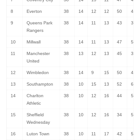
8
Everton
38
14
12
12
50
45
9
Queens Park
38
14
11
13
43
37
Rangers
10
Millwall
38
14
11
13
47
52
11
Manchester
38
13
12
13
45
35
United
12
Wimbledon
38
14
9
15
50
46
13
Southampton
38
10
15
13
52
66
14
Charlton
38
10
12
16
44
58
Athletic
15
Sheffield
38
10
12
16
34
51
Wednesday
16
Luton Town
38
10
11
17
42
52