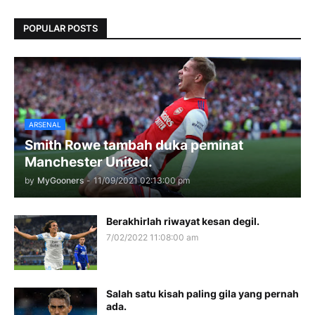
POPULAR POSTS
ARSENAL
Smith Rowe tambah duka peminat
Manchester United.
by
MyGooners
-
11/09/2021 02:13:00 pm
Berakhirlah riwayat kesan degil.
7/02/2022 11:08:00 am
Salah satu kisah paling gila yang pernah
ada.