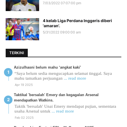
7/03/2022 07:07:00 pm
4 kelab Liga Perdana Inggeris diberi
'amaran'.
5/31/2022 09:00:00 am
TERKINI
Azizulhasni belum mahu ‘angkat kaki’
“Saya belum sedia mengucapkan selamat tinggal. Saya
mahu tamatkan perjuangan
... read more
Apr 19 2025
Taktikal 'bersalah' Emery dan kegagalan Arsenal
mendapatkan Watkins.
Taktik 'bersalah' Unai Emery mendapat pujian, sementara
usaha Arsenal untuk
... read more
Feb 02 2025