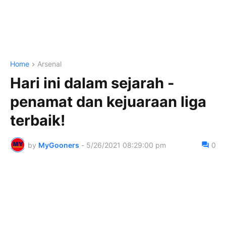
Home
Arsenal
Hari ini dalam sejarah -
penamat dan kejuaraan liga
terbaik!
by
MyGooners
-
5/26/2021 08:29:00 pm
0