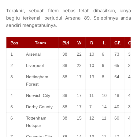
Terakhir, sebuah filem bebas telah dihasilkan, ianya
begitu terkenal, berjudul Arsenal 89. Selebihnya anda
sendiri mengetahuinya.
Pos
Team
Pld
W
D
L
GF
GA
1
Arsenal
38
22
10
6
73
36
2
Liverpool
38
22
10
6
65
28
3
Nottingham
38
17
13
8
64
43
Forest
4
Norwich City
38
17
11
10
48
45
5
Derby County
38
17
7
14
40
38
6
Tottenham
38
15
12
11
60
46
Hotspur
7
Coventry City
38
14
13
11
47
42