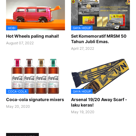
HOBI
GAYA HIDUP
Hot Wheels paling mahal!
Set Komemoratif MRSM 50
Tahun Jubli Emas.
August 07, 2022
April 27, 2022
COCA-COLA
GAYA HIDUP
Coca-cola signature mixers
Arsenal 19/20 Away Scarf -
laku keras!
May 20, 2020
May 19, 2020