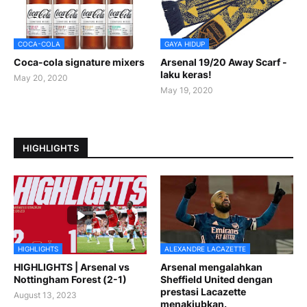
COCA-COLA
GAYA HIDUP
Coca-cola signature mixers
Arsenal 19/20 Away Scarf -
laku keras!
May 20, 2020
May 19, 2020
HIGHLIGHTS
HIGHLIGHTS
ALEXANDRE LACAZETTE
HIGHLIGHTS | Arsenal vs
Arsenal mengalahkan
Nottingham Forest (2-1)
Sheffield United dengan
prestasi Lacazette
August 13, 2023
menakjubkan.