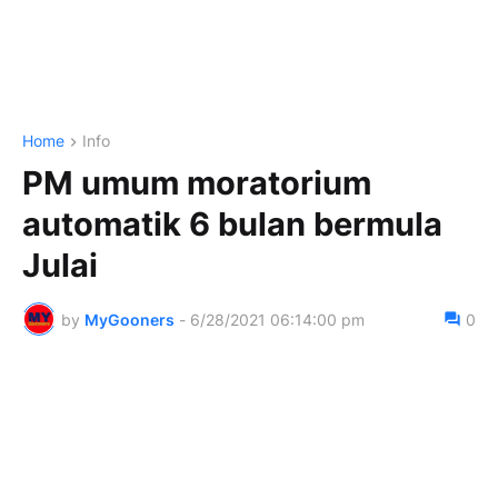
Home
Info
PM umum moratorium
automatik 6 bulan bermula
Julai
by
MyGooners
-
6/28/2021 06:14:00 pm
0