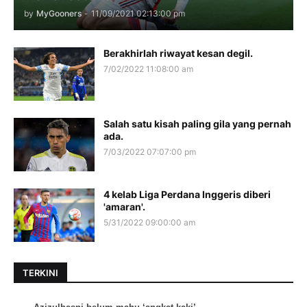
by
MyGooners
-
11/09/2021 02:13:00 pm
Berakhirlah riwayat kesan degil.
7/02/2022 11:08:00 am
Salah satu kisah paling gila yang pernah
ada.
7/03/2022 07:07:00 pm
4 kelab Liga Perdana Inggeris diberi
'amaran'.
5/31/2022 09:00:00 am
TERKINI