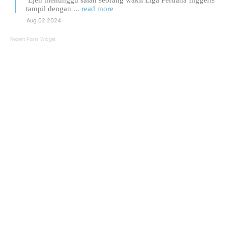
Ejen menunggu salah seorang wakil Liga Perdana Inggeris
tampil dengan
... read more
Aug 02 2024
Recent Posts Widget