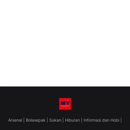
Arsenal | Bolasepak | Sukan | Hiburan | Informasi dan Hobi |