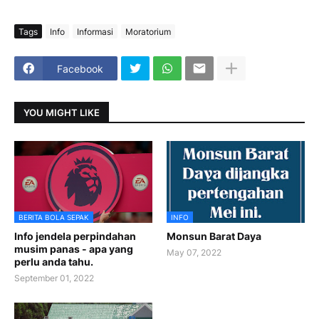
Tags
Info
Informasi
Moratorium
Facebook
YOU MIGHT LIKE
BERITA BOLA SEPAK
INFO
Info jendela perpindahan
Monsun Barat Daya
musim panas - apa yang
May 07, 2022
perlu anda tahu.
September 01, 2022