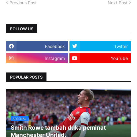
Previous Post
Next Post
FOLLOW US
Facebook
Twitter
Instagram
YouTube
POPULAR POSTS
ARSENAL
Smith Rowe tambah duka peminat
Manchester United.