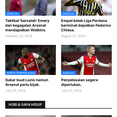
ARSENAL
ARSENAL
Taktikal 'bersalah' Emery
Empat kelab Liga Perdana
dan kegagalan Arsenal
berminat dapatkan Federico
mendapatkan Watkins.
Chiesa.
February 02, 2025
August 02, 2024
BERITA PERPINDAHAN
ARSENAL
Sukar buat Lazio namun
Penyelesaian segera
Arsenal perlu bijak.
diperlukan.
July 05, 2024
July 03, 2024
HOBI & GAYA HIDUP