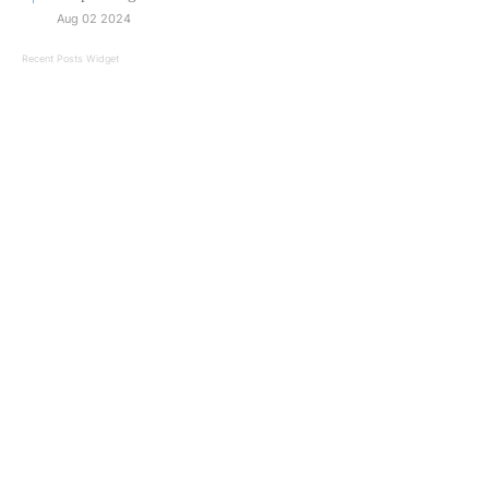
Aug 02 2024
Recent Posts Widget