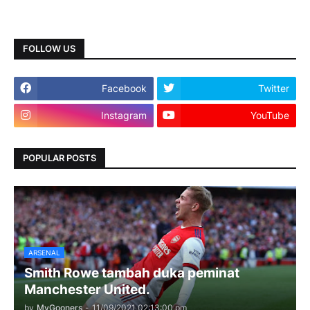
FOLLOW US
Facebook
Twitter
Instagram
YouTube
POPULAR POSTS
ARSENAL
Smith Rowe tambah duka peminat
Manchester United.
by
MyGooners
-
11/09/2021 02:13:00 pm