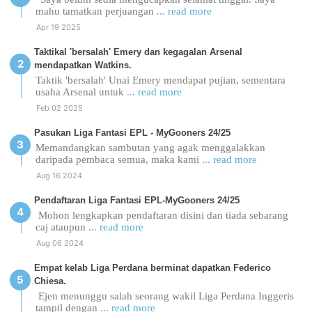
mahu tamatkan perjuangan
... read more
Apr 19 2025
Taktikal 'bersalah' Emery dan kegagalan Arsenal
mendapatkan Watkins.
Taktik 'bersalah' Unai Emery mendapat pujian, sementara
usaha Arsenal untuk
... read more
Feb 02 2025
Pasukan Liga Fantasi EPL - MyGooners 24/25
Memandangkan sambutan yang agak menggalakkan
daripada pembaca semua, maka kami
... read more
Aug 16 2024
Pendaftaran Liga Fantasi EPL-MyGooners 24/25
Mohon lengkapkan pendaftaran disini dan tiada sebarang
caj ataupun
... read more
Aug 06 2024
Empat kelab Liga Perdana berminat dapatkan Federico
Chiesa.
Ejen menunggu salah seorang wakil Liga Perdana Inggeris
tampil dengan
... read more