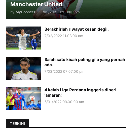
Manchester United.
by
MyGooners
-
11/09/2021 02:13:00 pm
Berakhirlah riwayat kesan degil.
7/02/2022 11:08:00 am
Salah satu kisah paling gila yang pernah
ada.
7/03/2022 07:07:00 pm
4 kelab Liga Perdana Inggeris diberi
'amaran'.
5/31/2022 09:00:00 am
TERKINI