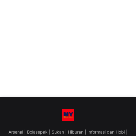
Arsenal | Bolasepak | Sukan | Hiburan | Informasi dan Hobi |