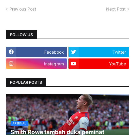
Previous Post
Next Post
FOLLOW US
Facebook
Twitter
Instagram
YouTube
POPULAR POSTS
ARSENAL
Smith Rowe tambah duka peminat