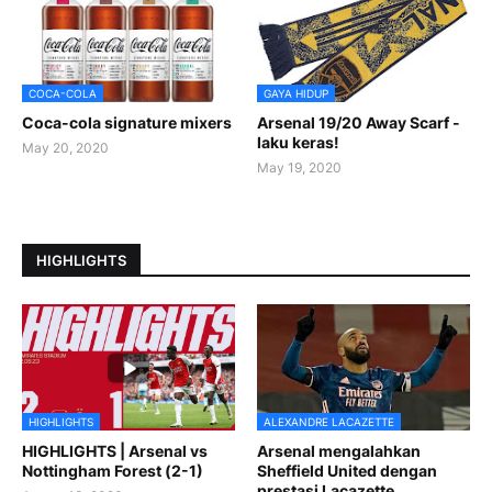
COCA-COLA
GAYA HIDUP
Coca-cola signature mixers
Arsenal 19/20 Away Scarf -
laku keras!
May 20, 2020
May 19, 2020
HIGHLIGHTS
HIGHLIGHTS
ALEXANDRE LACAZETTE
HIGHLIGHTS | Arsenal vs
Arsenal mengalahkan
Nottingham Forest (2-1)
Sheffield United dengan
prestasi Lacazette