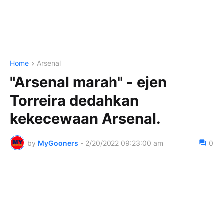
Home
Arsenal
"Arsenal marah" - ejen
Torreira dedahkan
kekecewaan Arsenal.
by
MyGooners
-
2/20/2022 09:23:00 am
0