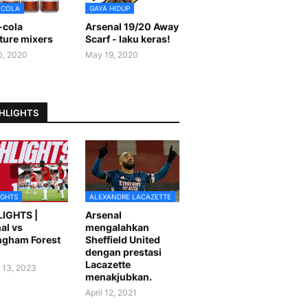
-COLA
GAYA HIDUP
-cola
Arsenal 19/20 Away
ture mixers
Scarf - laku keras!
0, 2020
May 19, 2020
HLIGHTS
IGHTS
ALEXANDRE LACAZETTE
LIGHTS |
Arsenal
al vs
mengalahkan
ngham Forest
Sheffield United
dengan prestasi
Lacazette
 13, 2023
menakjubkan.
April 12, 2021