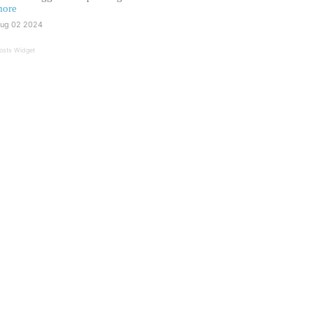
ore
ug 02 2024
osts Widget