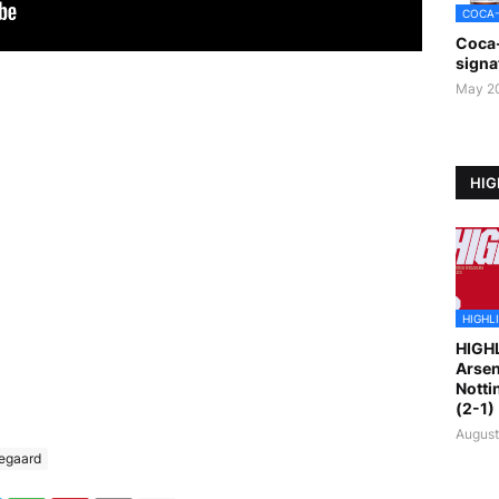
COCA
Coca
signa
May 2
HIG
HIGHL
HIGH
Arsen
Notti
(2-1)
August
egaard