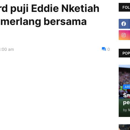
d puji Eddie Nketiah
FOL
cemerlang bersama
3:00 am
0
POP
AR
Sm
pe
by