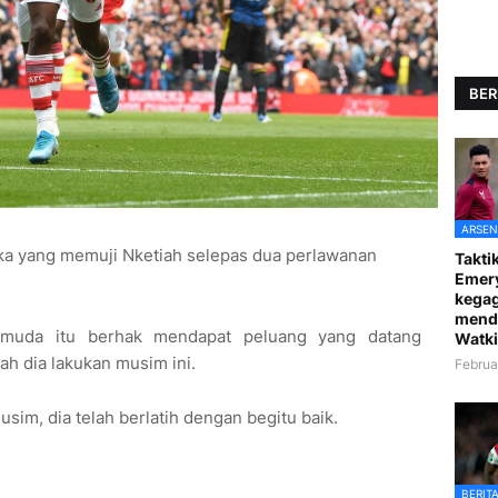
BER
ARSEN
ka yang memuji Nketiah selepas dua perlawanan
Taktik
Emer
kegag
mend
muda itu berhak mendapat peluang yang datang
Watki
ah dia lakukan musim ini.
Februa
usim, dia telah berlatih dengan begitu baik.
BERIT