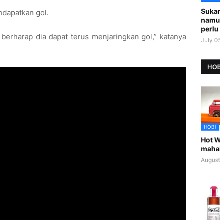
Sukar
ndapatkan gol.
namu
perlu 
berharap dia dapat terus menjaringkan gol,” katanya
July 0
HOB
HOBI
Hot W
maha
August