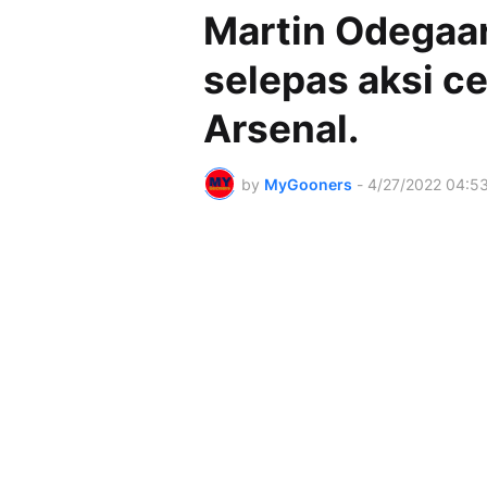
Martin Odegaar
selepas aksi 
Arsenal.
by
MyGooners
-
4/27/2022 04:5