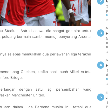
A
T
p
r
F
P
u Stadium Astro bahawa dia sangat gembira untuk
2
t peluang bermain sambil memuji penyerang Arsenal
M
m
A
nya selepas memulakan dua perlawanan liga terakhir
P
2
M
menentang Chelsea, ketika anak buah Mikel Arteta
d
mford Bridge.
m
A
erlangan dengan satu lagi persembahan yang
E
askan Manchester United.
d
E
ulaan dalam Liga Perdana musim ini, tetapi dua
P