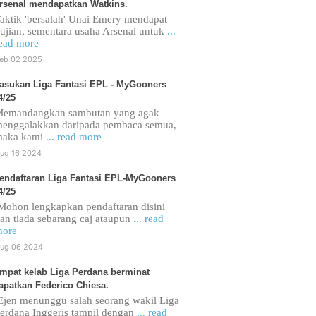
rsenal mendapatkan Watkins.
aktik 'bersalah' Unai Emery mendapat
ujian, sementara usaha Arsenal untuk
...
ead more
eb 02 2025
asukan Liga Fantasi EPL - MyGooners
4/25
emandangkan sambutan yang agak
enggalakkan daripada pembaca semua,
maka kami
... read more
ug 16 2024
endaftaran Liga Fantasi EPL-MyGooners
4/25
ohon lengkapkan pendaftaran disini
an tiada sebarang caj ataupun
... read
ore
ug 06 2024
mpat kelab Liga Perdana berminat
apatkan Federico Chiesa.
jen menunggu salah seorang wakil Liga
erdana Inggeris tampil dengan
... read