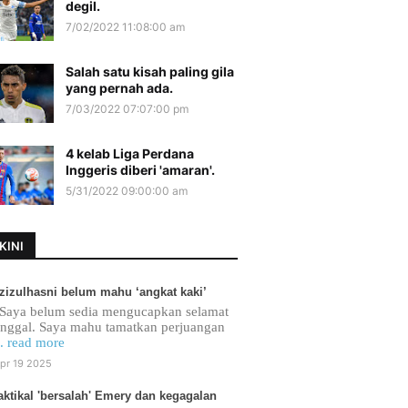
degil.
7/02/2022 11:08:00 am
Salah satu kisah paling gila
yang pernah ada.
7/03/2022 07:07:00 pm
4 kelab Liga Perdana
Inggeris diberi 'amaran'.
5/31/2022 09:00:00 am
KINI
zizulhasni belum mahu ‘angkat kaki’
Saya belum sedia mengucapkan selamat
inggal. Saya mahu tamatkan perjuangan
.. read more
pr 19 2025
aktikal 'bersalah' Emery dan kegagalan