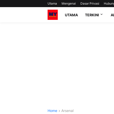
Utama
Mengenai
Dasar Privasi
Hubun
UTAMA
TERKINI
A
Home
Arsenal