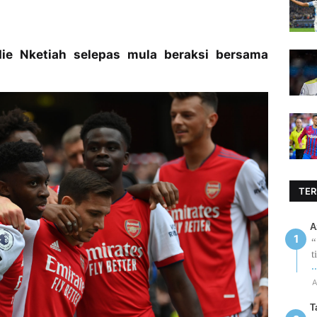
ie Nketiah selepas mula beraksi bersama
TER
A
“
t
.
A
T