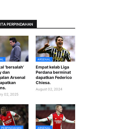
ITA PERPINDAHAN
AL
ARSENAL
al 'bersalah'
Empat kelab Liga
y dan
Perdana berminat
alan Arsenal
dapatkan Federico
apatkan
Chiesa.
ns.
August 02, 2024
ry 02, 2025
A PERPINDAHAN
ARSENAL