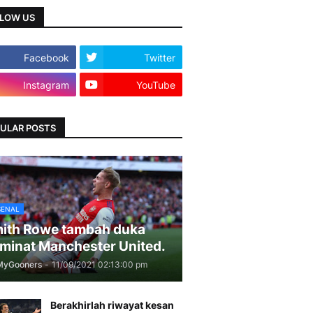
LOW US
Facebook
Twitter
Instagram
YouTube
ULAR POSTS
SENAL
ith Rowe tambah duka
minat Manchester United.
MyGooners
-
11/09/2021 02:13:00 pm
Berakhirlah riwayat kesan