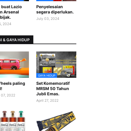
 buat Lazio
Penyelesaian
n Arsenal
segera diperlukan.
bijak.
July 03, 2024
5, 2024
I & GAYA HIDUP
GAYA HIDUP
heels paling
Set Komemoratif
l!
MRSM 50 Tahun
Jubli Emas.
 07, 2022
April 27, 2022