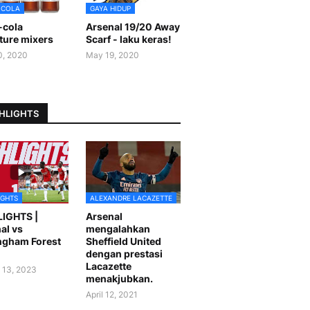
-COLA
GAYA HIDUP
-cola
Arsenal 19/20 Away
ture mixers
Scarf - laku keras!
0, 2020
May 19, 2020
HLIGHTS
IGHTS
ALEXANDRE LACAZETTE
LIGHTS |
Arsenal
al vs
mengalahkan
ngham Forest
Sheffield United
dengan prestasi
Lacazette
 13, 2023
menakjubkan.
April 12, 2021