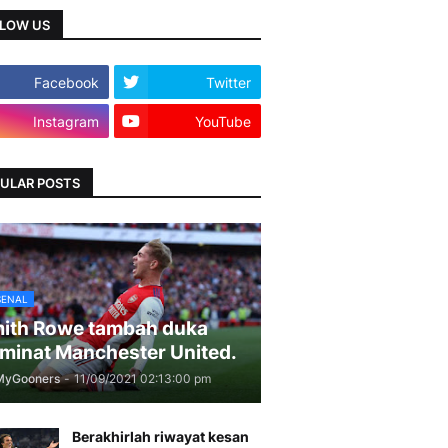
LOW US
Facebook
Twitter
Instagram
YouTube
ULAR POSTS
SENAL
ith Rowe tambah duka
minat Manchester United.
MyGooners
-
11/09/2021 02:13:00 pm
Berakhirlah riwayat kesan