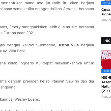
menentukan sama ada jurulatih itu akan berjaya
COCA
silapan sama ketika mengendalikan Arsenal, bersama
Coca
signa
May 2
ates, Emery menghabiskan lebih dua musim bersama
ga Europa pada 2021.
HIG
gan dengan Yellow Submarine,
Aston Villa
berjaya
ke Villa Park.
ana kelab Inggeris itu dapat meyakinkannya untuk
HIGHL
HIGH
ma dengan presiden kelab, Nassef Sawiris dan dia
Arsen
Notti
langsung.
(2-1)
August
akannya, Wesley Edens.