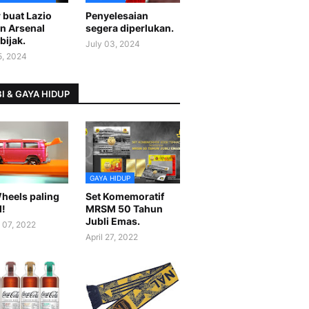
 buat Lazio
Penyelesaian
n Arsenal
segera diperlukan.
bijak.
July 03, 2024
5, 2024
I & GAYA HIDUP
GAYA HIDUP
heels paling
Set Komemoratif
l!
MRSM 50 Tahun
Jubli Emas.
 07, 2022
April 27, 2022