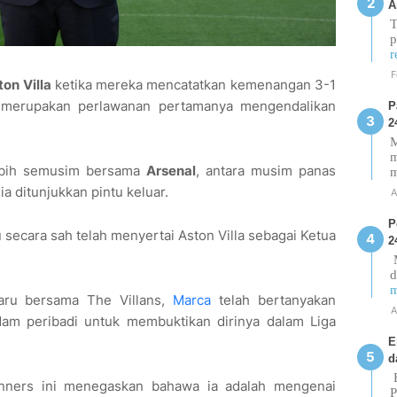
A
T
p
r
F
ton Villa
ketika mereka mencatatkan kemenangan 3-1
 merupakan perlawanan pertamanya mengendalikan
P
2
M
m
ebih semusim bersama
Arsenal
, antara musim panas
a ditunjukkan pintu keluar.
A
P
secara sah telah menyertai Aston Villa sebagai Ketua
2
M
d
m
aru bersama The Villans,
Marca
telah bertanyakan
A
am peribadi untuk membuktikan dirinya dalam Liga
E
d
E
nners ini menegaskan bahawa ia adalah mengenai
P