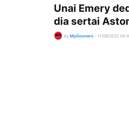
Unai Emery de
dia sertai Aston
by
MyGooners
-
11/08/2022 05: