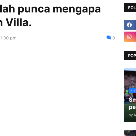
dah punca mengapa
FOL
 Villa.
41:00 pm
0
POP
AR
Sm
pe
by