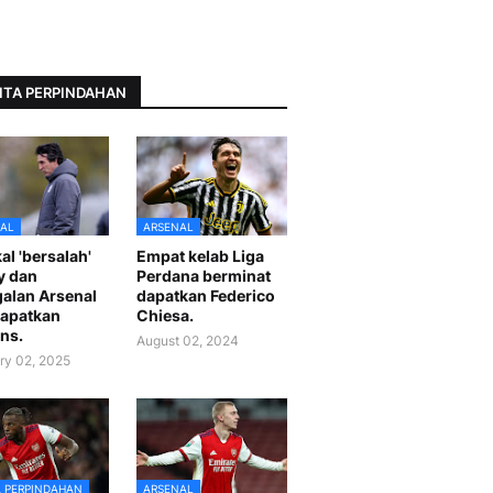
ITA PERPINDAHAN
AL
ARSENAL
al 'bersalah'
Empat kelab Liga
y dan
Perdana berminat
alan Arsenal
dapatkan Federico
apatkan
Chiesa.
ns.
August 02, 2024
ry 02, 2025
A PERPINDAHAN
ARSENAL