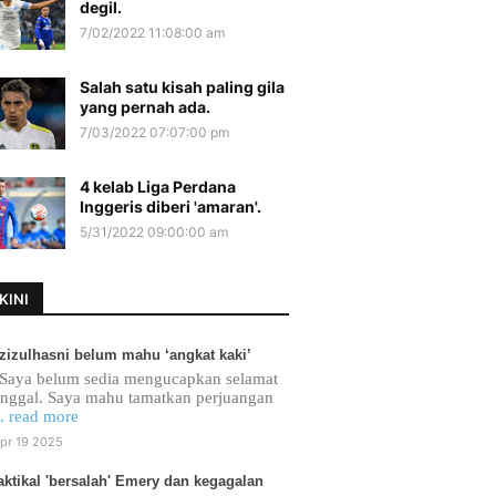
degil.
7/02/2022 11:08:00 am
Salah satu kisah paling gila
yang pernah ada.
7/03/2022 07:07:00 pm
4 kelab Liga Perdana
Inggeris diberi 'amaran'.
5/31/2022 09:00:00 am
KINI
zizulhasni belum mahu ‘angkat kaki’
Saya belum sedia mengucapkan selamat
inggal. Saya mahu tamatkan perjuangan
.. read more
pr 19 2025
aktikal 'bersalah' Emery dan kegagalan