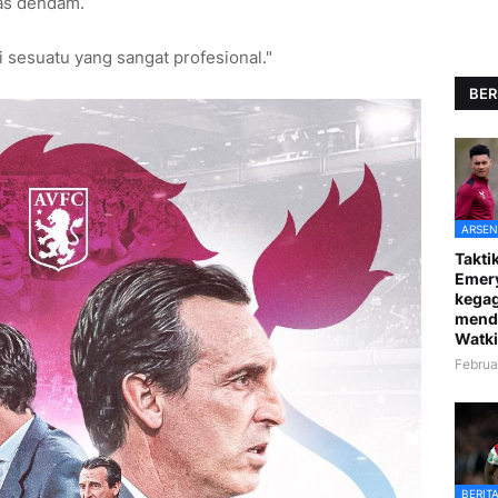
las dendam.
sesuatu yang sangat profesional."
BER
ARSEN
Taktik
Emer
kegag
mend
Watki
Februa
BERIT