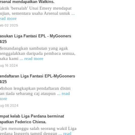
rsenal mendapatkan Watkins.
aktik 'bersalah' Unai Emery mendapat
ujian, sementara usaha Arsenal untuk
...
ead more
eb 02 2025
asukan Liga Fantasi EPL - MyGooners
4/25
emandangkan sambutan yang agak
enggalakkan daripada pembaca semua,
maka kami
... read more
ug 16 2024
endaftaran Liga Fantasi EPL-MyGooners
4/25
ohon lengkapkan pendaftaran disini
an tiada sebarang caj ataupun
... read
ore
ug 06 2024
mpat kelab Liga Perdana berminat
apatkan Federico Chiesa.
jen menunggu salah seorang wakil Liga
erdana Inggeris tampil dengan
... read