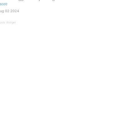
ore
ug 02 2024
osts Widget