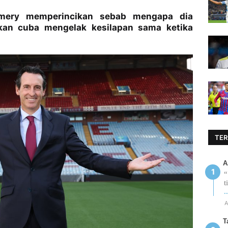
Emery memperincikan sebab mengapa dia
akan cuba mengelak kesilapan sama ketika
TER
A
“
t
.
A
T