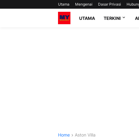
Utama
Mengenai
Dasar Privasi
Hubun
UTAMA
TERKINI
A
Home
Aston Villa