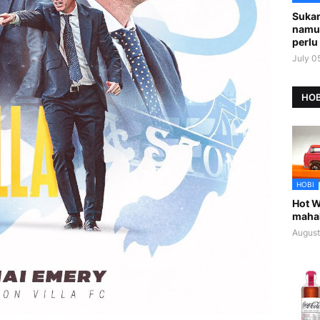
Sukar
namu
perlu 
July 0
HOB
HOBI
Hot W
maha
August