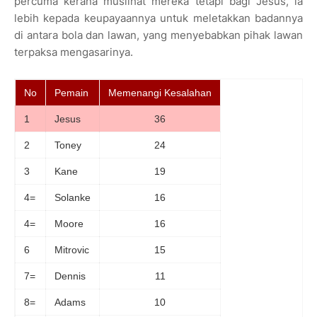
percuma kerana muslihat mereka tetapi bagi Jesus, ia
lebih kepada keupayaannya untuk meletakkan badannya
di antara bola dan lawan, yang menyebabkan pihak lawan
terpaksa mengasarinya.
No
Pemain
Memenangi Kesalahan
1
Jesus
36
2
Toney
24
3
Kane
19
4=
Solanke
16
4=
Moore
16
6
Mitrovic
15
7=
Dennis
11
8=
Adams
10