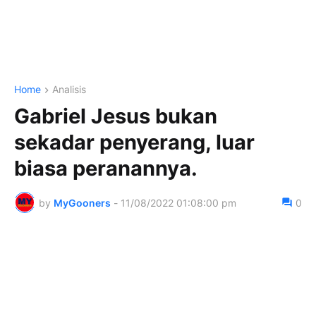
Home
Analisis
Gabriel Jesus bukan
sekadar penyerang, luar
biasa peranannya.
by
MyGooners
-
11/08/2022 01:08:00 pm
0