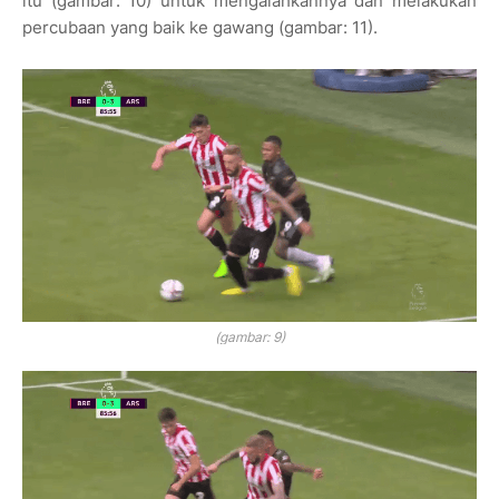
itu
(gambar: 10)
untuk mengalahkannya dan melakukan
percubaan yang baik ke gawang
(gambar: 11)
.
(gambar: 9)