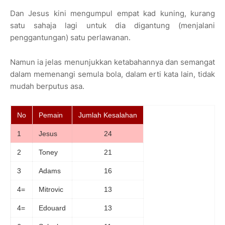
Dan Jesus kini mengumpul empat kad kuning, kurang
satu sahaja lagi untuk dia digantung (menjalani
penggantungan) satu perlawanan.
Namun ia jelas menunjukkan ketabahannya dan semangat
dalam memenangi semula bola, dalam erti kata lain, tidak
mudah berputus asa.
No
Pemain
Jumlah Kesalahan
1
Jesus
24
2
Toney
21
3
Adams
16
4=
Mitrovic
13
4=
Edouard
13