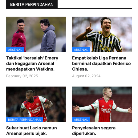
BERITA PERPINDAHAN
ARSENAL
ARSENAL
Taktikal 'bersalah' Emery
Empat kelab Liga Perdana
dan kegagalan Arsenal
berminat dapatkan Federico
mendapatkan Watkins.
Chiesa.
February 02, 2025
August 02, 2024
BERITA PERPINDAHAN
ARSENAL
Sukar buat Lazio namun
Penyelesaian segera
Arsenal perlu bijak.
diperlukan.