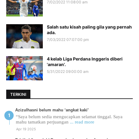
7/02/2022 11:08:00 am
Salah satu kisah paling gila yang pernah
ada.
7/03/2022 07:07:00 pm
4 kelab Liga Perdana Inggeris diberi
'amaran'.
5/31/2022 09:00:00 am
TERKINI
Azizulhasni belum mahu ‘angkat kaki’
“Saya belum sedia mengucapkan selamat tinggal. Saya
mahu tamatkan perjuangan
... read more
Apr 19 2025