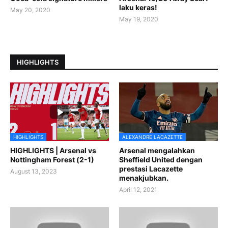
laku keras!
May 20, 2020
May 19, 2020
HIGHLIGHTS
HIGHLIGHTS
ALEXANDRE LACAZETTE
HIGHLIGHTS | Arsenal vs
Arsenal mengalahkan
Nottingham Forest (2-1)
Sheffield United dengan
prestasi Lacazette
August 13, 2023
menakjubkan.
April 12, 2021