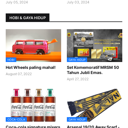
July 05, 2024
July 03, 2024
HOBI & GAYA HIDUP
HOBI
GAYA HIDUP
Hot Wheels paling mahal!
Set Komemoratif MRSM 50
Tahun Jubli Emas.
August 07, 2022
April 27, 2022
COCA-COLA
GAYA HIDUP
Coca-cola signature mixers
Arsenal 19/20 Away Scarf -