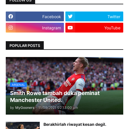
Facebook
Twitter
Instagram
YouTube
POPULAR POSTS
ARSENAL
Smith Rowe tambah duka peminat
Manchester United.
by
MyGooners
-
11/09/2021 02:13:00 pm
Berakhirlah riwayat kesan degil.