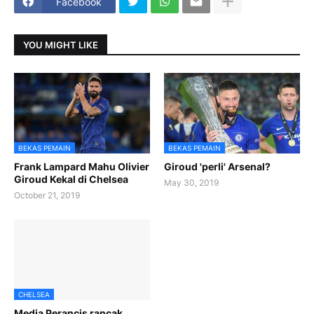
Facebook
YOU MIGHT LIKE
BEKAS PEMAIN
BEKAS PEMAIN
Frank Lampard Mahu Olivier
Giroud 'perli' Arsenal?
Giroud Kekal di Chelsea
May 30, 2019
October 21, 2019
CHELSEA
Media Perancis rancak