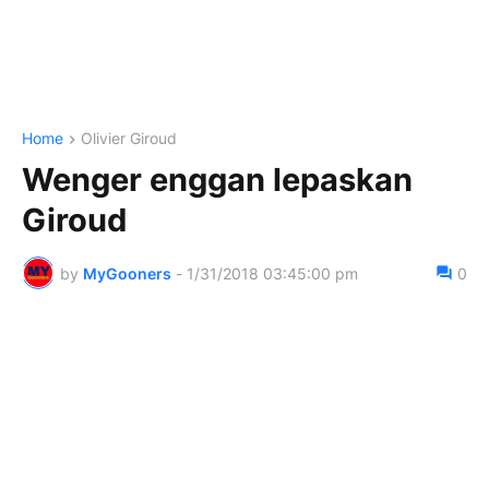
Home
Olivier Giroud
Wenger enggan lepaskan
Giroud
by
MyGooners
-
1/31/2018 03:45:00 pm
0