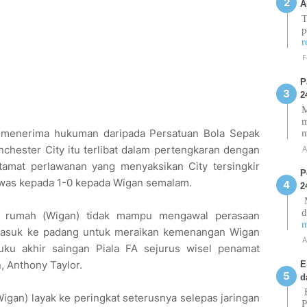
A
T
p
r
F
P
2
M
m
a menerima hukuman daripada Persatuan Bola Sepak
chester City itu terlibat dalam pertengkaran dengan
A
tamat perlawanan yang menyaksikan City tersingkir
P
tewas kepada 1-0 kepada Wigan semalam.
2
M
d
n rumah (Wigan) tidak mampu mengawal perasaan
m
masuk ke padang untuk meraikan kemenangan Wigan
A
uku akhir saingan Piala FA sejurus wisel penamat
, Anthony Taylor.
E
d
E
igan) layak ke peringkat seterusnya selepas jaringan
P