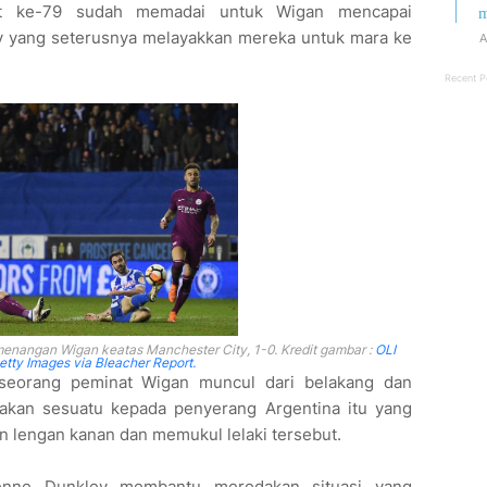
nit ke-79 sudah memadai untuk Wigan mencapai
m
 yang seterusnya melayakkan mereka untuk mara ke
A
Recent P
menangan Wigan keatas Manchester City, 1-0. Kredit gambar :
OLI
ty Images via Bleacher Report.
seorang peminat Wigan muncul dari belakang dan
kan sesuatu kepada penyerang Argentina itu yang
lengan kanan dan memukul lelaki tersebut.
enne Dunkley membantu meredakan situasi yang