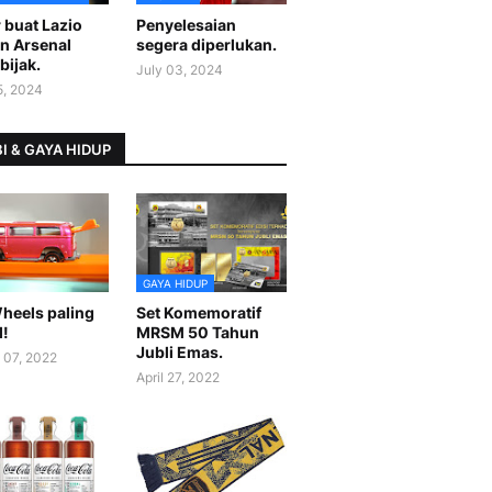
 buat Lazio
Penyelesaian
n Arsenal
segera diperlukan.
bijak.
July 03, 2024
5, 2024
I & GAYA HIDUP
GAYA HIDUP
heels paling
Set Komemoratif
l!
MRSM 50 Tahun
Jubli Emas.
 07, 2022
April 27, 2022