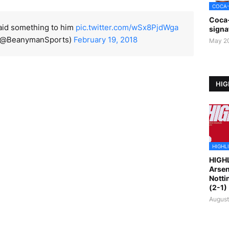
COCA
Coca
said something to him
pic.twitter.com/wSx8PjdWga
signa
(@BeanymanSports)
February 19, 2018
May 2
HIG
HIGHL
HIGH
Arsen
Notti
(2-1)
August