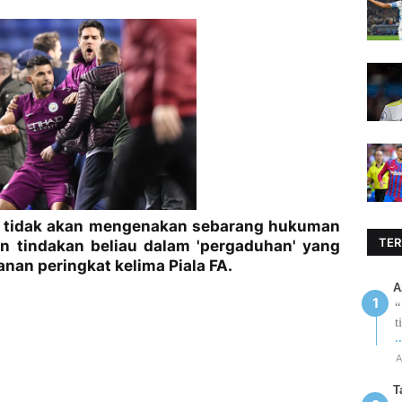
d tidak akan mengenakan sebarang hukuman
TER
n tindakan beliau dalam 'pergaduhan' yang
nan peringkat kelima Piala FA.
A
“
t
.
A
T