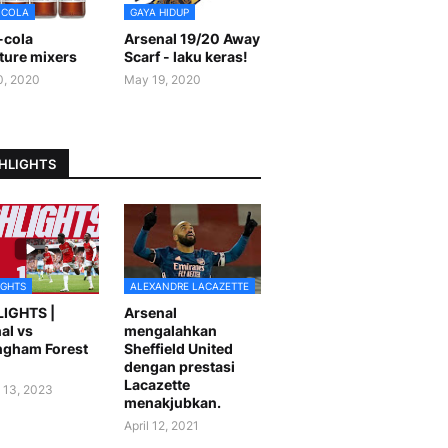
-COLA
GAYA HIDUP
-cola
Arsenal 19/20 Away
ture mixers
Scarf - laku keras!
0, 2020
May 19, 2020
HLIGHTS
IGHTS
ALEXANDRE LACAZETTE
LIGHTS |
Arsenal
al vs
mengalahkan
ngham Forest
Sheffield United
dengan prestasi
Lacazette
 13, 2023
menakjubkan.
April 12, 2021