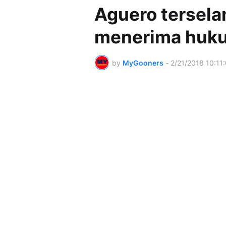
Aguero tersela
menerima huk
by
MyGooners
-
2/21/2018 10:11