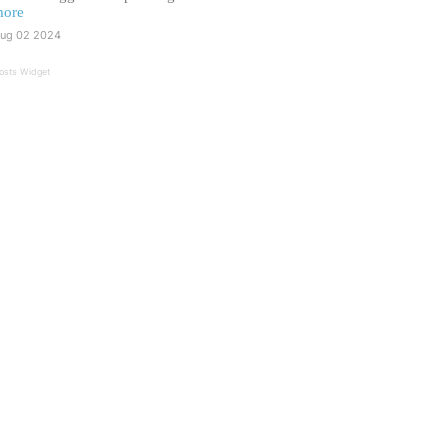
ore
ug 02 2024
osts Widget