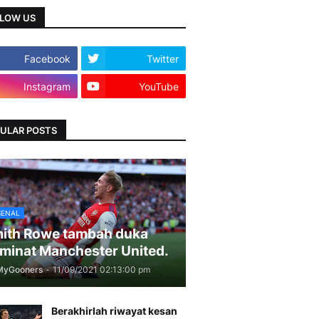
LOW US
Facebook
Twitter
Instagram
YouTube
ULAR POSTS
SENAL
ith Rowe tambah duka
minat Manchester United.
MyGooners
-
11/09/2021 02:13:00 pm
Berakhirlah riwayat kesan