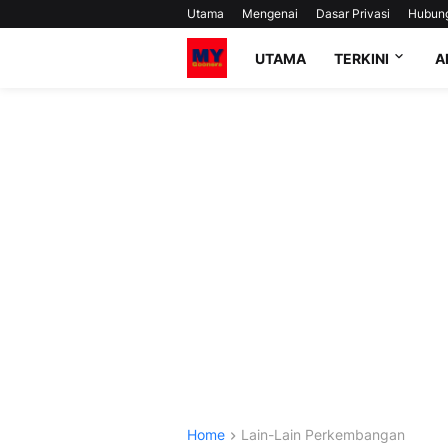
Utama
Mengenai
Dasar Privasi
Hubun
UTAMA
TERKINI
A
Home
Lain-Lain Perkembangan