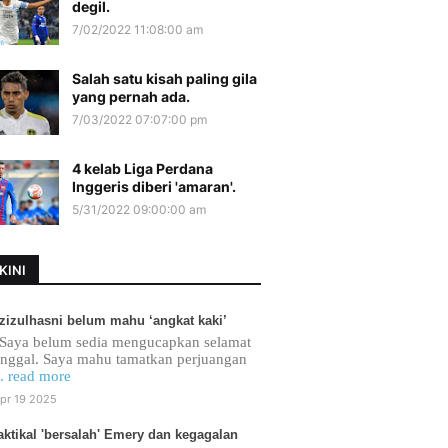
degil.
7/02/2022 11:08:00 am
Salah satu kisah paling gila
yang pernah ada.
7/03/2022 07:07:00 pm
4 kelab Liga Perdana
Inggeris diberi 'amaran'.
5/31/2022 09:00:00 am
KINI
zizulhasni belum mahu ‘angkat kaki’
Saya belum sedia mengucapkan selamat
inggal. Saya mahu tamatkan perjuangan
.. read more
pr 19 2025
aktikal 'bersalah' Emery dan kegagalan