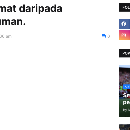
mat daripada
FOL
uman.
:00 am
0
POP
AR
Sm
pe
by