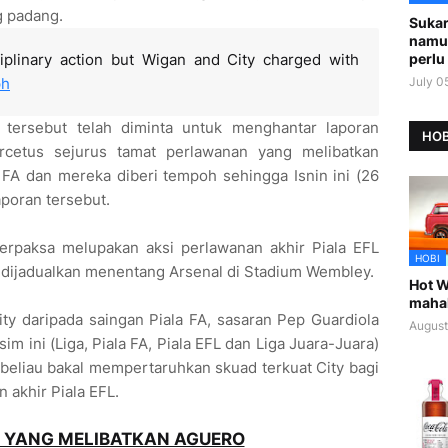
g padang.
Sukar
namu
perlu 
iplinary action but Wigan and City charged with
July 0
ph
 tersebut telah diminta untuk menghantar laporan
HOB
rcetus sejurus tamat perlawanan yang melibatkan
FA dan mereka diberi tempoh sehingga Isnin ini (26
poran tersebut.
terpaksa melupakan aksi perlawanan akhir Piala EFL
HOBI
ng dijadualkan menentang Arsenal di Stadium Wembley.
Hot W
maha
ty daripada saingan Piala FA, sasaran Pep Guardiola
August
 ini (Liga, Piala FA, Piala EFL dan Liga Juara-Juara)
beliau bakal mempertaruhkan skuad terkuat City bagi
akhir Piala EFL.
N YANG MELIBATKAN AGUERO