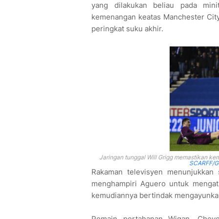
yang dilakukan beliau pada mi
kemenangan keatas Manchester City
peringkat suku akhir.
Jaringan tunggal Will Grigg memastikan ke
SCARFF/Get
Rakaman televisyen menunjukkan 
menghampiri Aguero untuk mengata
kemudiannya bertindak mengayunkan 
Pemain pertahanan Wigan, Chey