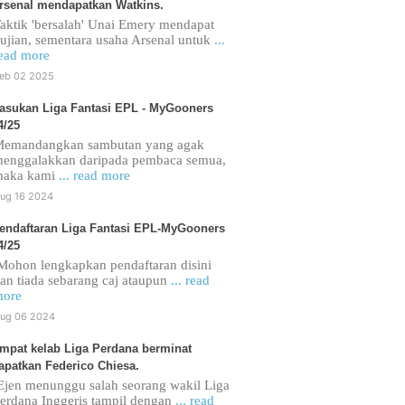
rsenal mendapatkan Watkins.
aktik 'bersalah' Unai Emery mendapat
ujian, sementara usaha Arsenal untuk
...
ead more
eb 02 2025
asukan Liga Fantasi EPL - MyGooners
4/25
emandangkan sambutan yang agak
enggalakkan daripada pembaca semua,
maka kami
... read more
ug 16 2024
endaftaran Liga Fantasi EPL-MyGooners
4/25
ohon lengkapkan pendaftaran disini
an tiada sebarang caj ataupun
... read
ore
ug 06 2024
mpat kelab Liga Perdana berminat
apatkan Federico Chiesa.
jen menunggu salah seorang wakil Liga
erdana Inggeris tampil dengan
... read