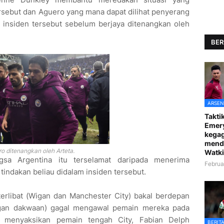
sebut dan Aguero yang mana dapat dilihat penyerang
m insiden tersebut sebelum berjaya ditenangkan oleh
.
BER
ARSEN
Taktik
Emer
kegag
mend
o ditenangkan oleh Arteta.
Watki
gsa Argentina itu terselamat daripada menerima
Februa
tindakan beliau didalam insiden tersebut.
rlibat (Wigan dan Manchester City) bakal berdepan
gan dakwaan) gagal mengawal pemain mereka pada
s menyaksikan pemain tengah City, Fabian Delph
BERIT