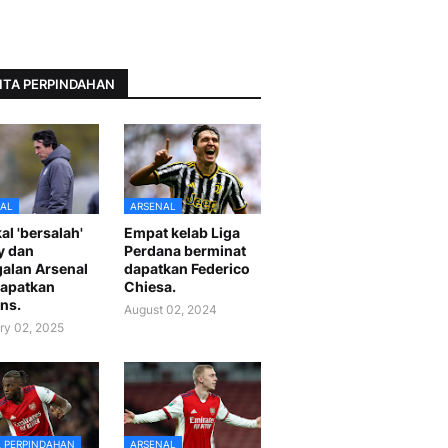
ITA PERPINDAHAN
AL
ARSENAL
al 'bersalah'
Empat kelab Liga
y dan
Perdana berminat
alan Arsenal
dapatkan Federico
apatkan
Chiesa.
ns.
August 02, 2024
ry 02, 2025
A PERPINDAHAN
ARSENAL