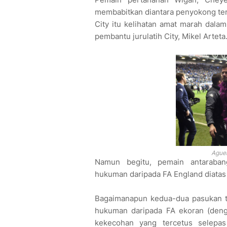
membabitkan diantara penyokong ter
City itu kelihatan amat marah dala
pembantu jurulatih City, Mikel Arteta
Aguer
Namun begitu, pemain antaraban
hukuman daripada FA England diatas 
Bagaimanapun kedua-dua pasukan te
hukuman daripada FA ekoran (den
kekecohan yang tercetus selepa