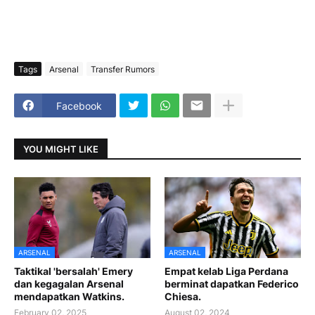
Tags
Arsenal
Transfer Rumors
Facebook
YOU MIGHT LIKE
ARSENAL
ARSENAL
Taktikal 'bersalah' Emery
Empat kelab Liga Perdana
dan kegagalan Arsenal
berminat dapatkan Federico
mendapatkan Watkins.
Chiesa.
February 02, 2025
August 02, 2024