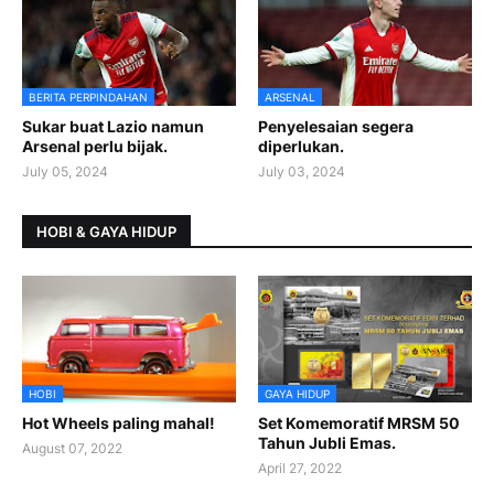
BERITA PERPINDAHAN
ARSENAL
Sukar buat Lazio namun
Penyelesaian segera
Arsenal perlu bijak.
diperlukan.
July 05, 2024
July 03, 2024
HOBI & GAYA HIDUP
HOBI
GAYA HIDUP
Hot Wheels paling mahal!
Set Komemoratif MRSM 50
Tahun Jubli Emas.
August 07, 2022
April 27, 2022