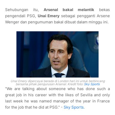
Sehubungan itu,
Arsenal bakal melantik
bekas
pengendali PSG,
Unai Emery
sebagai pengganti Arsene
Wenger dan pengumuman bakal dibuat dalam minggu ini.
Unai Emery dipercayai berada di London hari ini untuk berbincang
bersama pihak pengurusan Arsenal. Kredit foto:
Sky Sports
"We are talking about someone who has done such a
great job in his career with the likes of Sevilla and only
last week he was named manager of the year in France
for the job that he did at PSG." -
Sky Sports.