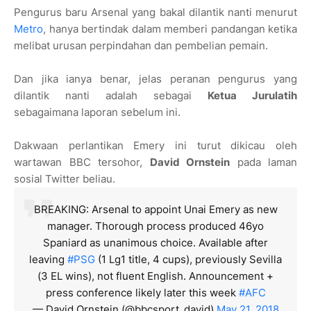
Pengurus baru Arsenal yang bakal dilantik nanti menurut
Metro
, hanya bertindak dalam memberi pandangan ketika
melibat urusan perpindahan dan pembelian pemain.
Dan jika ianya benar, jelas peranan pengurus yang
dilantik nanti adalah sebagai
Ketua Jurulatih
sebagaimana laporan sebelum ini.
Dakwaan perlantikan Emery ini turut dikicau oleh
wartawan BBC tersohor,
David Ornstein
pada laman
sosial Twitter beliau.
BREAKING: Arsenal to appoint Unai Emery as new
manager. Thorough process produced 46yo
Spaniard as unanimous choice. Available after
leaving
#PSG
(1 Lg1 title, 4 cups), previously Sevilla
(3 EL wins), not fluent English. Announcement +
press conference likely later this week
#AFC
— David Ornstein (@bbcsport_david)
May 21, 2018