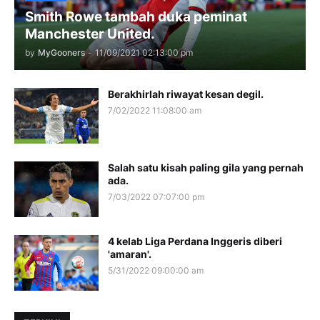
Smith Rowe tambah duka peminat
Manchester United.
by
MyGooners
-
11/09/2021 02:13:00 pm
Berakhirlah riwayat kesan degil.
7/02/2022 11:08:00 am
Salah satu kisah paling gila yang pernah
ada.
7/03/2022 07:07:00 pm
4 kelab Liga Perdana Inggeris diberi
'amaran'.
5/31/2022 09:00:00 am