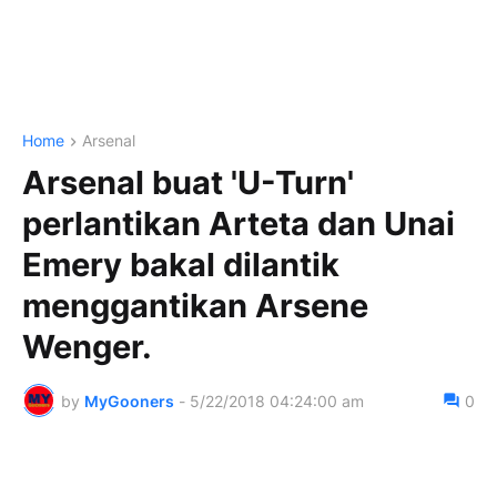
Home
Arsenal
Arsenal buat 'U-Turn'
perlantikan Arteta dan Unai
Emery bakal dilantik
menggantikan Arsene
Wenger.
by
MyGooners
-
5/22/2018 04:24:00 am
0