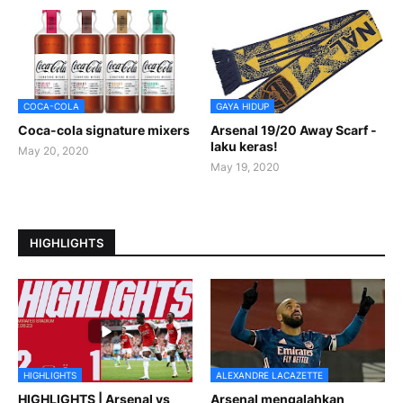
COCA-COLA
GAYA HIDUP
Coca-cola signature mixers
Arsenal 19/20 Away Scarf -
laku keras!
May 20, 2020
May 19, 2020
HIGHLIGHTS
HIGHLIGHTS
ALEXANDRE LACAZETTE
HIGHLIGHTS | Arsenal vs
Arsenal mengalahkan