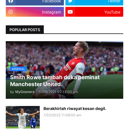
Facebook
Twitter
Instagram
YouTube
POPULAR POSTS
ARSENAL
Smith Rowe tambah duka peminat
Manchester United.
by
MyGooners
-
11/09/2021 02:13:00 pm
Berakhirlah riwayat kesan degil.
7/02/2022 11:08:00 am