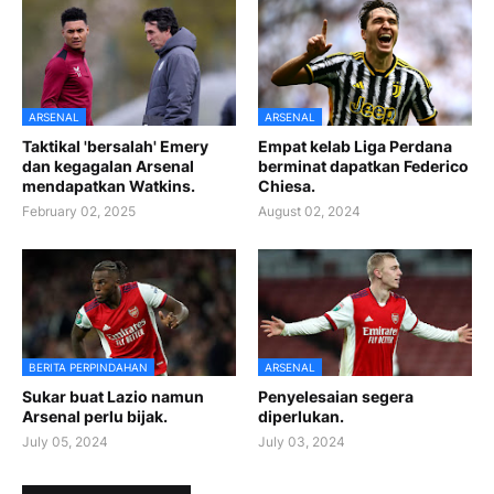
ARSENAL
ARSENAL
Taktikal 'bersalah' Emery
Empat kelab Liga Perdana
dan kegagalan Arsenal
berminat dapatkan Federico
mendapatkan Watkins.
Chiesa.
February 02, 2025
August 02, 2024
BERITA PERPINDAHAN
ARSENAL
Sukar buat Lazio namun
Penyelesaian segera
Arsenal perlu bijak.
diperlukan.
July 05, 2024
July 03, 2024