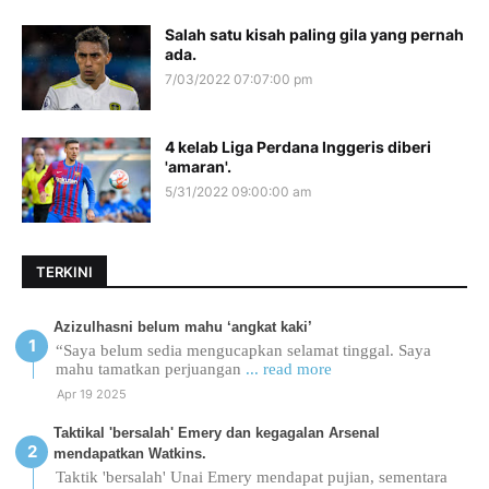
Salah satu kisah paling gila yang pernah
ada.
7/03/2022 07:07:00 pm
4 kelab Liga Perdana Inggeris diberi
'amaran'.
5/31/2022 09:00:00 am
TERKINI
Azizulhasni belum mahu ‘angkat kaki’
“Saya belum sedia mengucapkan selamat tinggal. Saya
mahu tamatkan perjuangan
... read more
Apr 19 2025
Taktikal 'bersalah' Emery dan kegagalan Arsenal
mendapatkan Watkins.
Taktik 'bersalah' Unai Emery mendapat pujian, sementara