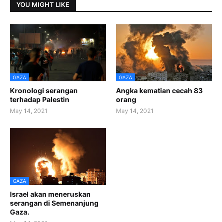
YOU MIGHT LIKE
GAZA
GAZA
Kronologi serangan
Angka kematian cecah 83
terhadap Palestin
orang
May 14, 2021
May 14, 2021
GAZA
Israel akan meneruskan
serangan di Semenanjung
Gaza.