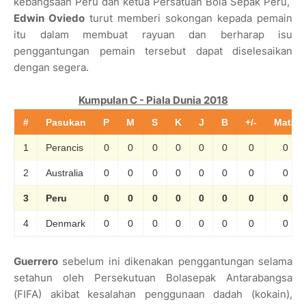
kebangsaan Peru dan ketua Persatuan Bola Sepak Peru,
Edwin Oviedo
turut memberi sokongan kepada pemain
itu dalam membuat rayuan dan berharap isu
penggantungan pemain tersebut dapat diselesaikan
dengan segera.
Kumpulan C - Piala Dunia 2018
#
Pasukan
P
M
S
K
J
B
+/-
Mata
1
Perancis
0
0
0
0
0
0
0
0
2
Australia
0
0
0
0
0
0
0
0
3
Peru
0
0
0
0
0
0
0
0
4
Denmark
0
0
0
0
0
0
0
0
Guerrero
sebelum ini dikenakan penggantungan selama
setahun oleh Persekutuan Bolasepak Antarabangsa
(FIFA) akibat kesalahan penggunaan dadah (kokain),