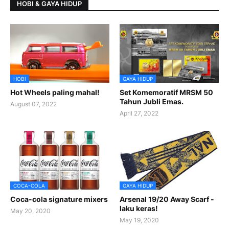
HOBI & GAYA HIDUP
HOBI
GAYA HIDUP
Hot Wheels paling mahal!
Set Komemoratif MRSM 50
Tahun Jubli Emas.
August 07, 2022
April 27, 2022
COCA-COLA
GAYA HIDUP
Coca-cola signature mixers
Arsenal 19/20 Away Scarf -
laku keras!
May 20, 2020
May 19, 2020