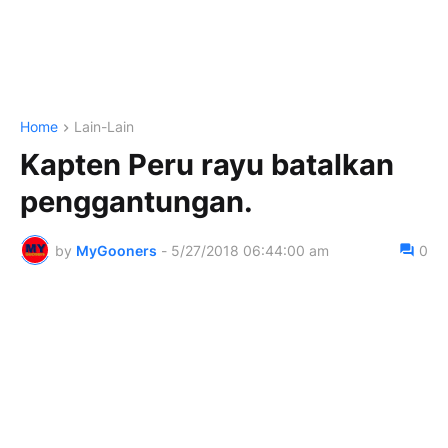
Home
Lain-Lain
Kapten Peru rayu batalkan
penggantungan.
by
MyGooners
-
5/27/2018 06:44:00 am
0