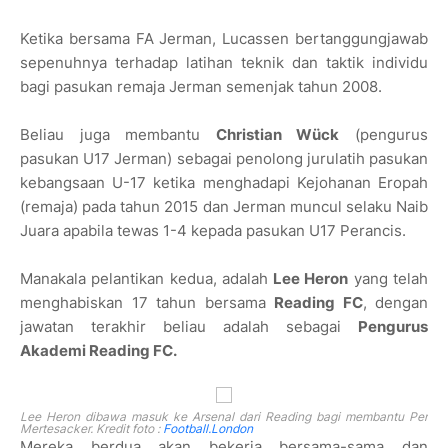
Ketika bersama FA Jerman, Lucassen bertanggungjawab
sepenuhnya terhadap latihan teknik dan taktik individu
bagi pasukan remaja Jerman semenjak tahun 2008.
Beliau juga membantu
Christian Wück
(pengurus
pasukan U17 Jerman) sebagai penolong jurulatih pasukan
kebangsaan U-17 ketika menghadapi Kejohanan Eropah
(remaja) pada tahun 2015 dan Jerman muncul selaku Naib
Juara apabila tewas 1-4 kepada pasukan U17 Perancis.
Manakala pelantikan kedua, adalah
Lee Heron
yang telah
menghabiskan 17 tahun bersama
Reading FC
, dengan
jawatan terakhir beliau adalah sebagai
Pengurus
Akademi Reading FC.
Lee Heron dibawa masuk ke Arsenal dari Reading bagi membantu Per
Mertesacker. Kredit foto :
Football.London
Mereka berdua akan bekerja bersama-sama dan