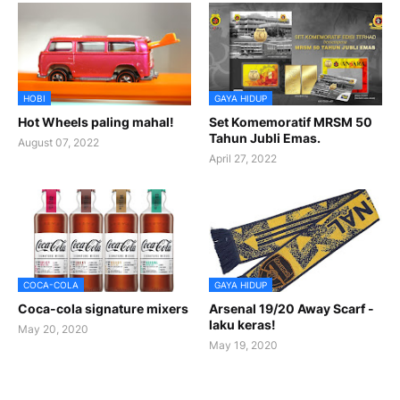
HOBI
GAYA HIDUP
Hot Wheels paling mahal!
Set Komemoratif MRSM 50
Tahun Jubli Emas.
August 07, 2022
April 27, 2022
COCA-COLA
GAYA HIDUP
Coca-cola signature mixers
Arsenal 19/20 Away Scarf -
laku keras!
May 20, 2020
May 19, 2020