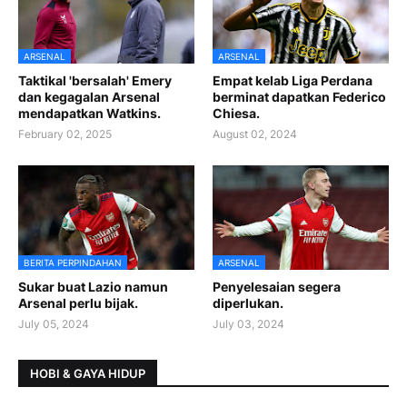
ARSENAL
ARSENAL
Taktikal 'bersalah' Emery
Empat kelab Liga Perdana
dan kegagalan Arsenal
berminat dapatkan Federico
mendapatkan Watkins.
Chiesa.
February 02, 2025
August 02, 2024
BERITA PERPINDAHAN
ARSENAL
Sukar buat Lazio namun
Penyelesaian segera
Arsenal perlu bijak.
diperlukan.
July 05, 2024
July 03, 2024
HOBI & GAYA HIDUP