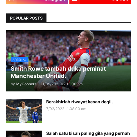
POPULAR POSTS
ARSENAL
Smith Rowe tambah duka peminat
Manchester United.
by
MyGooners
-
11/09/2021 02:13:00 pm
Berakhirlah riwayat kesan degil.
7/02/2022 11:08:00 am
Salah satu kisah paling gila yang pernah