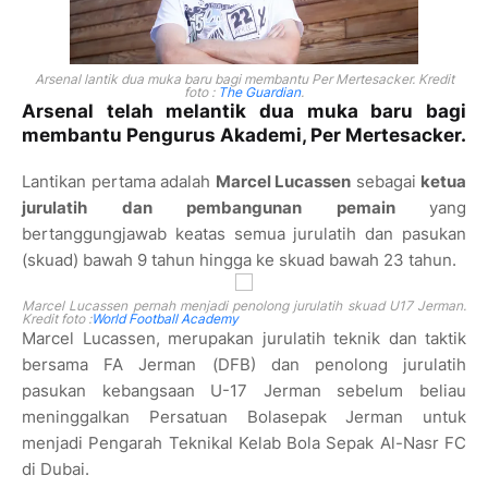
Arsenal lantik dua muka baru bagi membantu Per Mertesacker. Kredit
foto :
The Guardian
.
Arsenal telah melantik dua muka baru bagi
membantu Pengurus Akademi, Per Mertesacker.
Lantikan pertama adalah
Marcel Lucassen
sebagai
ketua
jurulatih dan pembangunan pemain
yang
bertanggungjawab keatas semua jurulatih dan pasukan
(skuad) bawah 9 tahun hingga ke skuad bawah 23 tahun.
Marcel Lucassen pernah menjadi penolong jurulatih skuad U17 Jerman.
Kredit foto :
World Football Academy
Marcel Lucassen, merupakan jurulatih teknik dan taktik
bersama FA Jerman (DFB) dan penolong jurulatih
pasukan kebangsaan U-17 Jerman sebelum beliau
meninggalkan Persatuan Bolasepak Jerman untuk
menjadi Pengarah Teknikal Kelab Bola Sepak Al-Nasr FC
di Dubai.