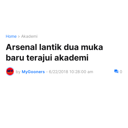
Home
Akademi
Arsenal lantik dua muka
baru terajui akademi
by
MyGooners
-
6/22/2018 10:28:00 am
0