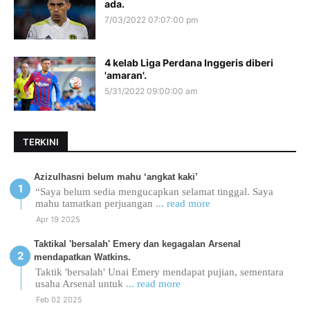
ada.
7/03/2022 07:07:00 pm
4 kelab Liga Perdana Inggeris diberi
'amaran'.
5/31/2022 09:00:00 am
TERKINI
Azizulhasni belum mahu ‘angkat kaki’
“Saya belum sedia mengucapkan selamat tinggal. Saya
mahu tamatkan perjuangan
... read more
Apr 19 2025
Taktikal 'bersalah' Emery dan kegagalan Arsenal
mendapatkan Watkins.
Taktik 'bersalah' Unai Emery mendapat pujian, sementara
usaha Arsenal untuk
... read more
Feb 02 2025