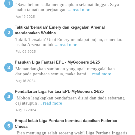
“Saya belum sedia mengucapkan selamat tinggal. Saya
mahu tamatkan perjuangan
... read more
Apr 19 2025
Taktikal 'bersalah' Emery dan kegagalan Arsenal
mendapatkan Watkins.
Taktik 'bersalah' Unai Emery mendapat pujian, sementara
usaha Arsenal untuk
... read more
Feb 02 2025
Pasukan Liga Fantasi EPL - MyGooners 24/25
Memandangkan sambutan yang agak menggalakkan
daripada pembaca semua, maka kami
... read more
Aug 16 2024
Pendaftaran Liga Fantasi EPL-MyGooners 24/25
Mohon lengkapkan pendaftaran disini dan tiada sebarang
caj ataupun
... read more
Aug 06 2024
Empat kelab Liga Perdana berminat dapatkan Federico
Chiesa.
Ejen menunggu salah seorang wakil Liga Perdana Inggeris