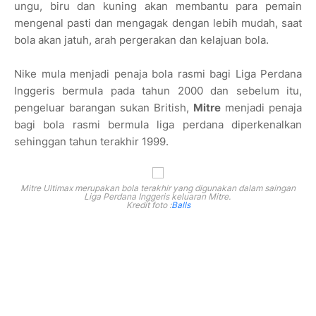
ungu, biru dan kuning akan membantu para pemain
mengenal pasti dan mengagak dengan lebih mudah, saat
bola akan jatuh, arah pergerakan dan kelajuan bola.
Nike mula menjadi penaja bola rasmi bagi Liga Perdana
Inggeris bermula pada tahun 2000 dan sebelum itu,
pengeluar barangan sukan British,
Mitre
menjadi penaja
bagi bola rasmi bermula liga perdana diperkenalkan
sehinggan tahun terakhir 1999.
Mitre Ultimax merupakan bola terakhir yang digunakan dalam saingan
Liga Perdana Inggeris keluaran Mitre.
Kredit foto :
Balls