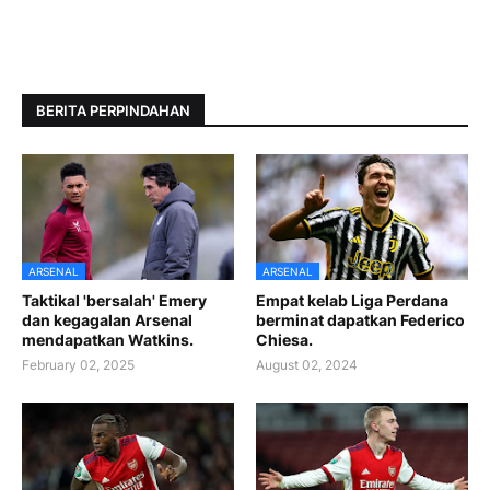
BERITA PERPINDAHAN
ARSENAL
ARSENAL
Taktikal 'bersalah' Emery
Empat kelab Liga Perdana
dan kegagalan Arsenal
berminat dapatkan Federico
mendapatkan Watkins.
Chiesa.
February 02, 2025
August 02, 2024