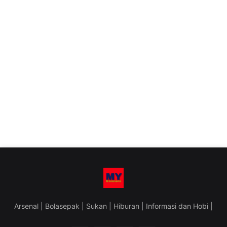
Arsenal | Bolasepak | Sukan | Hiburan | Informasi dan Hobi |