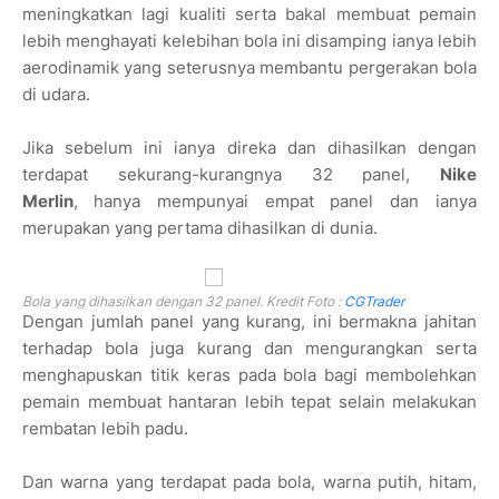
meningkatkan lagi kualiti serta bakal membuat pemain
lebih menghayati kelebihan bola ini disamping ianya lebih
aerodinamik yang seterusnya membantu pergerakan bola
di udara.
Jika sebelum ini ianya direka dan dihasilkan dengan
terdapat sekurang-kurangnya 32 panel,
Nike
Merlin
,
hanya mempunyai empat panel dan ianya
merupakan yang pertama dihasilkan di dunia.
Bola yang dihasilkan dengan 32 panel. Kredit Foto :
CGTrade
r
Dengan jumlah panel yang kurang, ini bermakna jahitan
terhadap bola juga kurang dan mengurangkan serta
menghapuskan titik keras pada bola bagi membolehkan
pemain membuat hantaran lebih tepat selain melakukan
rembatan lebih padu.
Dan warna yang terdapat pada bola, warna putih, hitam,