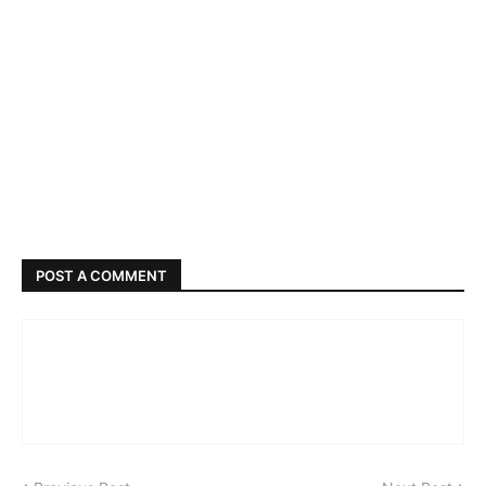
POST A COMMENT