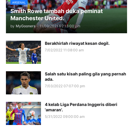
ARSENAL
Smith Rowe tambah duka peminat
Manchester United.
by
MyGooners
-
11/09/2021 02:13:00 pm
Berakhirlah riwayat kesan degil.
7/02/2022 11:08:00 am
Salah satu kisah paling gila yang pernah
ada.
7/03/2022 07:07:00 pm
4 kelab Liga Perdana Inggeris diberi
'amaran'.
5/31/2022 09:00:00 am