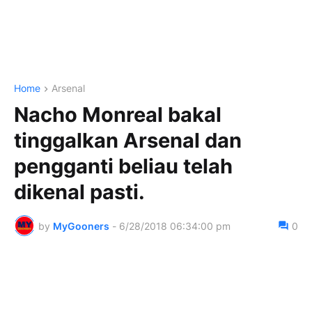
Home
Arsenal
Nacho Monreal bakal
tinggalkan Arsenal dan
pengganti beliau telah
dikenal pasti.
by
MyGooners
-
6/28/2018 06:34:00 pm
0