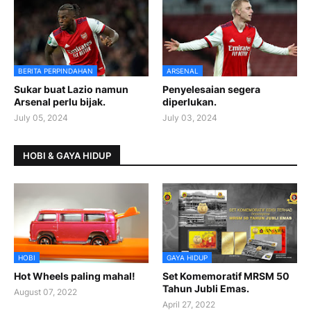
BERITA PERPINDAHAN
ARSENAL
Sukar buat Lazio namun
Penyelesaian segera
Arsenal perlu bijak.
diperlukan.
July 05, 2024
July 03, 2024
HOBI & GAYA HIDUP
HOBI
GAYA HIDUP
Hot Wheels paling mahal!
Set Komemoratif MRSM 50
Tahun Jubli Emas.
August 07, 2022
April 27, 2022