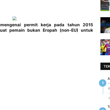
 mengenai permit kerja pada tahun 2015
buat pemain bukan Eropah (non-EU) untuk
TER
A
“
t
.
A
T