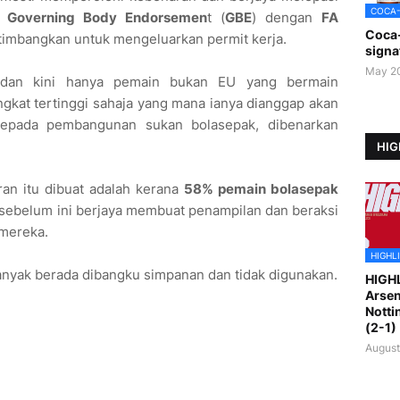
COCA
a
Governing Body Endorsemen
t (
GBE
) dengan
FA
Coca
mbangkan untuk mengeluarkan permit kerja.
signa
May 2
an dan kini hanya pemain bukan EU yang bermain
ngkat tertinggi sahaja yang mana ianya dianggap akan
epada pembangunan sukan bolasepak, dibenarkan
HIG
an itu dibuat adalah kerana
58% pemain bolasepak
a sebelum ini berjaya membuat penampilan dan beraksi
 mereka.
HIGHL
anyak berada dibangku simpanan dan tidak digunakan.
HIGH
Arsen
Notti
(2-1)
August