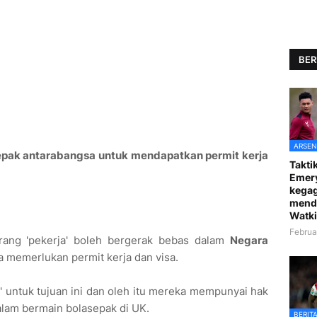
BER
ARSEN
epak antarabangsa untuk mendapatkan permit kerja
Taktik
Emer
kegag
mend
Watki
Februa
orang 'pekerja' boleh bergerak bebas dalam
Negara
a memerlukan permit kerja dan visa.
a
' untuk tujuan ini dan oleh itu mereka mempunyai hak
alam bermain bolasepak di UK.
BERIT