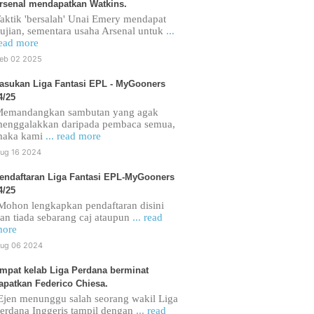
rsenal mendapatkan Watkins.
aktik 'bersalah' Unai Emery mendapat
ujian, sementara usaha Arsenal untuk
...
ead more
eb 02 2025
asukan Liga Fantasi EPL - MyGooners
4/25
emandangkan sambutan yang agak
enggalakkan daripada pembaca semua,
maka kami
... read more
ug 16 2024
endaftaran Liga Fantasi EPL-MyGooners
4/25
ohon lengkapkan pendaftaran disini
an tiada sebarang caj ataupun
... read
ore
ug 06 2024
mpat kelab Liga Perdana berminat
apatkan Federico Chiesa.
jen menunggu salah seorang wakil Liga
erdana Inggeris tampil dengan
... read