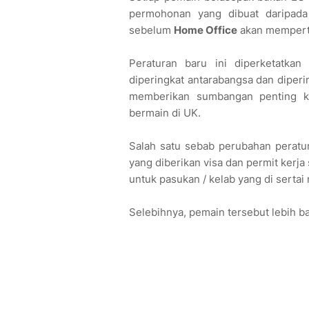
permohonan yang dibuat daripad
sebelum
Home Office
akan memperti
Peraturan baru ini diperketatk
diperingkat antarabangsa dan diperi
memberikan sumbangan penting k
bermain di UK.
Salah satu sebab perubahan peratur
yang diberikan visa dan permit kerj
untuk pasukan / kelab yang di sertai
Selebihnya, pemain tersebut lebih b