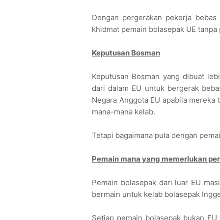
Dengan pergerakan pekerja bebas i
khidmat pemain bolasepak UE tanpa 
Keputusan Bosman
Keputusan Bosman yang dibuat lebi
dari dalam EU untuk bergerak beba
Negara Anggota EU apabila mereka ti
mana-mana kelab.
Tetapi bagaimana pula dengan pema
Pemain mana yang memerlukan perm
Pemain bolasepak dari luar EU mas
bermain untuk kelab bolasepak Ingge
Setiap pemain bolasepak bukan EU 