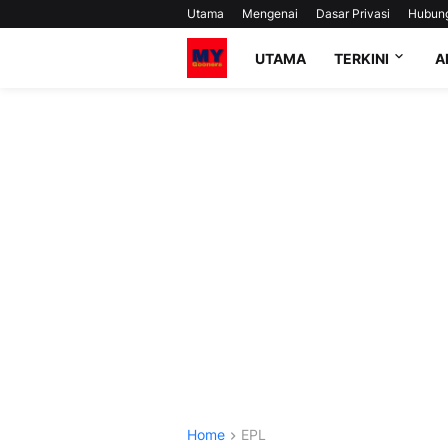
Utama
Mengenai
Dasar Privasi
Hubun
UTAMA
TERKINI
A
Home
EPL