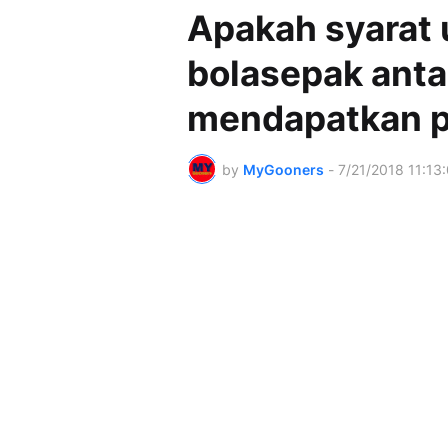
Apakah syarat
bolasepak ant
mendapatkan p
by
MyGooners
-
7/21/2018 11:13