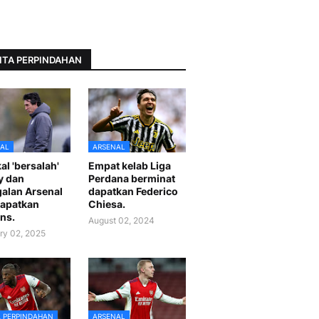
ITA PERPINDAHAN
AL
ARSENAL
al 'bersalah'
Empat kelab Liga
y dan
Perdana berminat
alan Arsenal
dapatkan Federico
apatkan
Chiesa.
ns.
August 02, 2024
ry 02, 2025
A PERPINDAHAN
ARSENAL