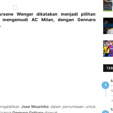
Arsene Wenger dikatakan menjadi pilihan
k mengemudi AC Milan, dengan Gennaro
.
TER
A
“
t
.
A
mengalahkan
Jose Mourinho
dalam perlumbaan untuk
T
kiranya
Gennaro Gattuso
dipecat.