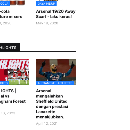
-COLA
GAYA HIDUP
-cola
Arsenal 19/20 Away
ture mixers
Scarf - laku keras!
0, 2020
May 19, 2020
HLIGHTS
IGHTS
ALEXANDRE LACAZETTE
LIGHTS |
Arsenal
al vs
mengalahkan
ngham Forest
Sheffield United
dengan prestasi
Lacazette
 13, 2023
menakjubkan.
April 12, 2021