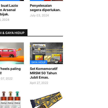
 buat Lazio
Penyelesaian
n Arsenal
segera diperlukan.
bijak.
July 03, 2024
5, 2024
I & GAYA HIDUP
GAYA HIDUP
heels paling
Set Komemoratif
l!
MRSM 50 Tahun
Jubli Emas.
 07, 2022
April 27, 2022