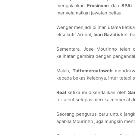
mengalahkan
Frosinone
dan
SPAL
menyelamatkan jawatan beliau.
Wenger menjadi pilihan utama ketika
eksekutif Arenal,
Ivan Gazidis
kini b
Sementara, Jose Mourinho telah di
kelihatan gembira dengan pengenda
Malah,
Tuttomercatoweb
mendakwa
kepada bekas kelabnya, Inter tetapi 
Real
ketika ini dikendalikan oleh
San
tersebut selepas mereka memecat
J
Seorang pengurus baru untuk jangk
apabila Mourinho juga mungkin menca