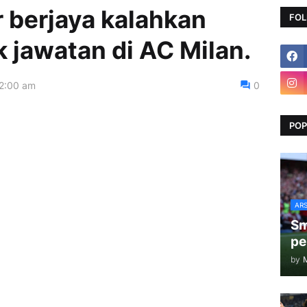
 berjaya kalahkan
FOL
 jawatan di AC Milan.
12:00 am
0
POP
AR
Sm
pe
by