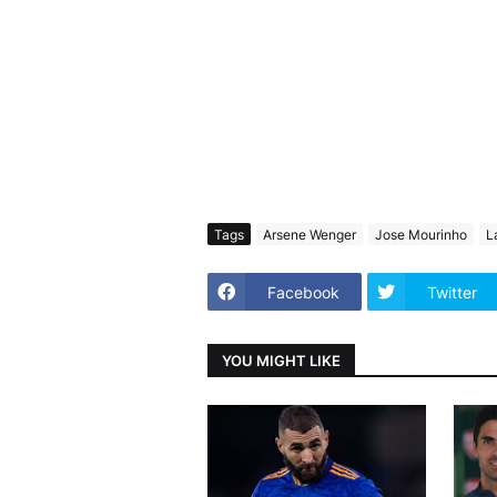
Tags
Arsene Wenger
Jose Mourinho
L
Facebook
Twitter
YOU MIGHT LIKE