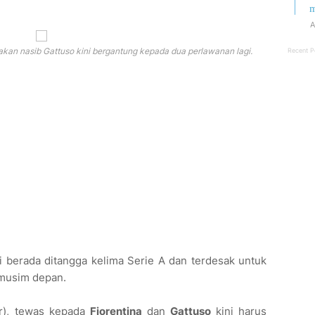
m
A
akan nasib Gattuso kini bergantung kepada dua perlawanan lagi.
Recent P
i berada ditangga kelima Serie A dan terdesak untuk
 musim depan.
er), tewas kepada
Fiorentina
dan
Gattuso
kini harus