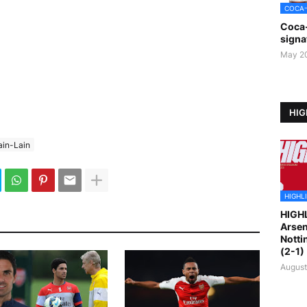
COCA
Coca
signa
May 2
HIG
ain-Lain
HIGHL
HIGH
Arsen
Notti
(2-1)
August