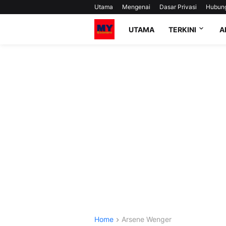
Utama
Mengenai
Dasar Privasi
Hubun
UTAMA
TERKINI
A
Home
Arsene Wenger