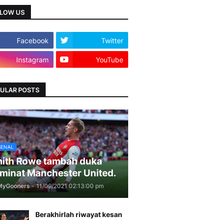
LOW US
Facebook
Twitter
Instagram
YouTube
ULAR POSTS
SENAL
ith Rowe tambah duka
minat Manchester United.
MyGooners
-
11/09/2021 02:13:00 pm
Berakhirlah riwayat kesan