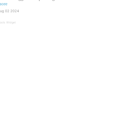
ore
ug 02 2024
osts Widget