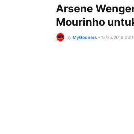
Arsene Wenger
Mourinho untuk
by
MyGooners
-
12/25/2018 06: