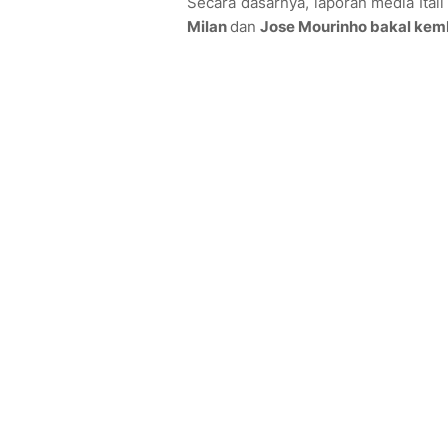
Secara dasarnya, laporan media Ita
Milan
dan
Jose Mourinho bakal kemb