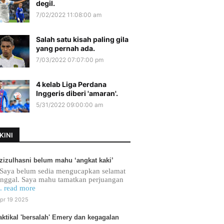
degil.
7/02/2022 11:08:00 am
Salah satu kisah paling gila
yang pernah ada.
7/03/2022 07:07:00 pm
4 kelab Liga Perdana
Inggeris diberi 'amaran'.
5/31/2022 09:00:00 am
KINI
zizulhasni belum mahu ‘angkat kaki’
Saya belum sedia mengucapkan selamat
inggal. Saya mahu tamatkan perjuangan
.. read more
pr 19 2025
aktikal 'bersalah' Emery dan kegagalan