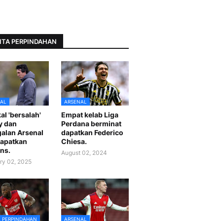
ITA PERPINDAHAN
AL
ARSENAL
al 'bersalah'
Empat kelab Liga
y dan
Perdana berminat
alan Arsenal
dapatkan Federico
apatkan
Chiesa.
ns.
August 02, 2024
ry 02, 2025
A PERPINDAHAN
ARSENAL