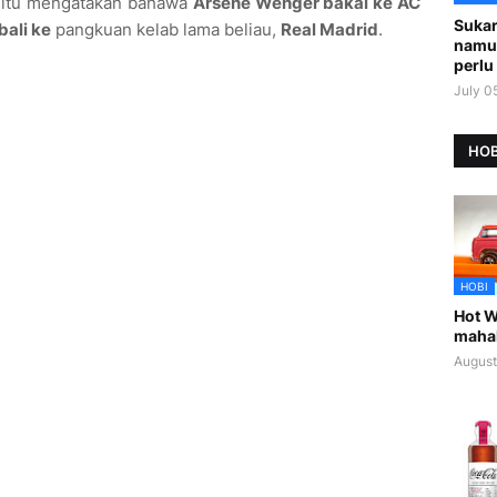
li itu mengatakan bahawa
Arsene Wenger bakal ke AC
Sukar
ali ke
pangkuan kelab lama beliau,
Real Madrid
.
namu
perlu 
July 0
HOB
HOBI
Hot W
maha
August