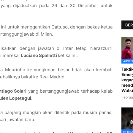
yang dijadualkan pada 26 dan 30 Disember untuk
BER
 ini untuk menggantikan Gattuso, dengan bekas ketua
ertanggungjawab di Milan.
kaitkan dengan jawatan di Inter tetapi Nerazzurri
li mereka,
Luciano Spalletti
ketika ini.
ARSEN
Taktik
 Mourinho kemungkinan besar tidak akan kembali
Emer
sebaliknya bakal ke Real Madrid.
kegag
mend
Watki
tiago Solari
yang bertanggungjawab terhadap kelab
Februa
ulen Lopetegui
.
a panjang mungkin akan dilantik pada musim panas,
ri jawatan baru.
BERIT