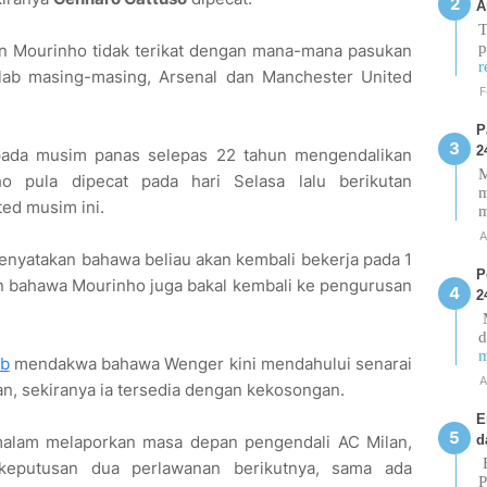
A
T
p
n Mourinho tidak terikat dengan mana-mana pasukan
r
elab masing-masing, Arsenal dan Manchester United
F
P
2
pada musim panas selepas 22 tahun mengendalikan
M
o pula dipecat pada hari Selasa lalu berikutan
m
ed musim ini.
A
enyatakan bahawa beliau akan kembali bekerja pada 1
P
n bahawa Mourinho juga bakal kembali ke pengurusan
2
M
d
m
eb
mendakwa bahawa Wenger kini mendahului senarai
A
an, sekiranya ia tersedia dengan kekosongan.
E
d
lam melaporkan masa depan pengendali AC Milan,
E
 keputusan dua perlawanan berikutnya, sama ada
P