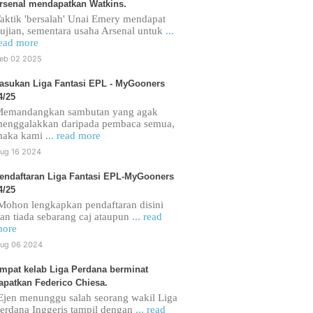
rsenal mendapatkan Watkins.
aktik 'bersalah' Unai Emery mendapat
ujian, sementara usaha Arsenal untuk
...
ead more
eb 02 2025
asukan Liga Fantasi EPL - MyGooners
4/25
emandangkan sambutan yang agak
enggalakkan daripada pembaca semua,
maka kami
... read more
ug 16 2024
endaftaran Liga Fantasi EPL-MyGooners
4/25
ohon lengkapkan pendaftaran disini
an tiada sebarang caj ataupun
... read
ore
ug 06 2024
mpat kelab Liga Perdana berminat
apatkan Federico Chiesa.
jen menunggu salah seorang wakil Liga
erdana Inggeris tampil dengan
... read