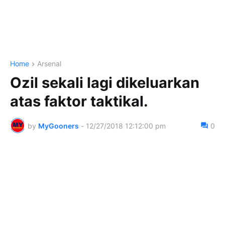
Home
Arsenal
Ozil sekali lagi dikeluarkan
atas faktor taktikal.
by
MyGooners
-
12/27/2018 12:12:00 pm
0