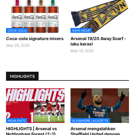
COCA-COLA
GAYA HIDUP
Coca-cola signature mixers
Arsenal 19/20 Away Scarf -
laku keras!
May 20, 2020
May 19, 2020
HIGHLIGHTS
HIGHLIGHTS
ALEXANDRE LACAZETTE
HIGHLIGHTS | Arsenal vs
Arsenal mengalahkan
Nottingham Forest (2-1)
Sheffield United dengan