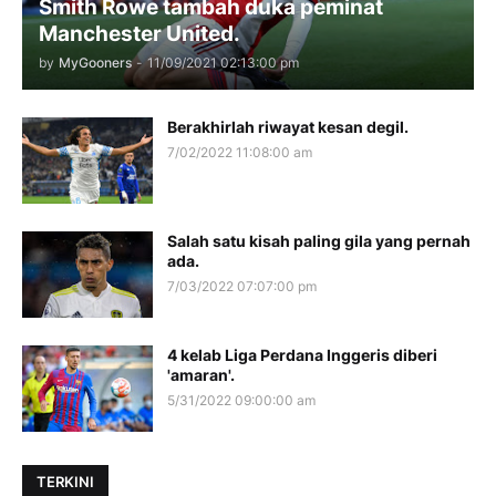
Smith Rowe tambah duka peminat
Manchester United.
by
MyGooners
-
11/09/2021 02:13:00 pm
Berakhirlah riwayat kesan degil.
7/02/2022 11:08:00 am
Salah satu kisah paling gila yang pernah
ada.
7/03/2022 07:07:00 pm
4 kelab Liga Perdana Inggeris diberi
'amaran'.
5/31/2022 09:00:00 am
TERKINI