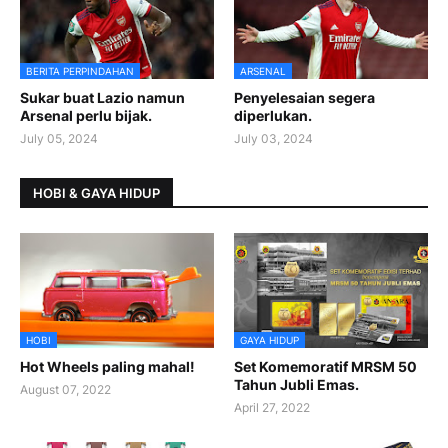
BERITA PERPINDAHAN
ARSENAL
Sukar buat Lazio namun
Penyelesaian segera
Arsenal perlu bijak.
diperlukan.
July 05, 2024
July 03, 2024
HOBI & GAYA HIDUP
HOBI
GAYA HIDUP
Hot Wheels paling mahal!
Set Komemoratif MRSM 50
Tahun Jubli Emas.
August 07, 2022
April 27, 2022