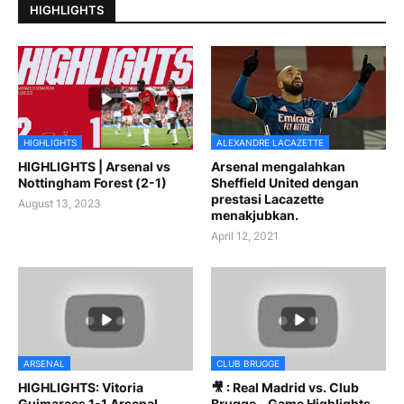
HIGHLIGHTS
HIGHLIGHTS
ALEXANDRE LACAZETTE
HIGHLIGHTS | Arsenal vs
Arsenal mengalahkan
Nottingham Forest (2-1)
Sheffield United dengan
prestasi Lacazette
August 13, 2023
menakjubkan.
April 12, 2021
ARSENAL
CLUB BRUGGE
HIGHLIGHTS: Vitoria
🎥 : Real Madrid vs. Club
Guimaraes 1-1 Arsenal
Brugge - Game Highlights