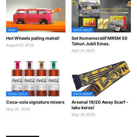
HOBI
GAYA HIDUP
Hot Wheels paling mahal!
Set Komemoratif MRSM 50
Tahun Jubli Emas.
August 07, 2022
April 27, 2022
COCA-COLA
GAYA HIDUP
Coca-cola signature mixers
Arsenal 19/20 Away Scarf -
laku keras!
May 20, 2020
May 19, 2020