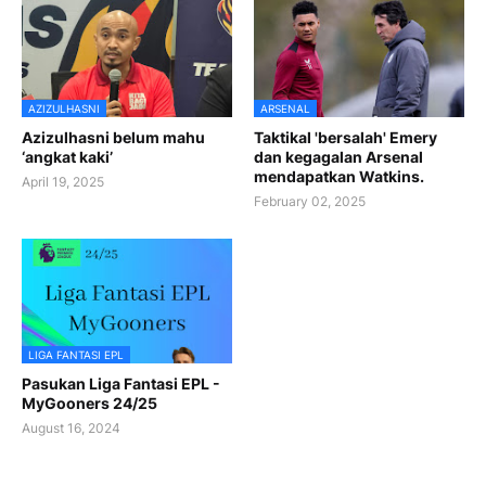
AZIZULHASNI
ARSENAL
Azizulhasni belum mahu
Taktikal 'bersalah' Emery
‘angkat kaki’
dan kegagalan Arsenal
mendapatkan Watkins.
April 19, 2025
February 02, 2025
LIGA FANTASI EPL
Pasukan Liga Fantasi EPL -
MyGooners 24/25
August 16, 2024