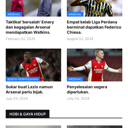
ARSENAL
ARSENAL
Taktikal 'bersalah' Emery
Empat kelab Liga Perdana
dan kegagalan Arsenal
berminat dapatkan Federico
mendapatkan Watkins.
Chiesa.
February 02, 2025
August 02, 2024
BERITA PERPINDAHAN
ARSENAL
Sukar buat Lazio namun
Penyelesaian segera
Arsenal perlu bijak.
diperlukan.
July 05, 2024
July 03, 2024
HOBI & GAYA HIDUP