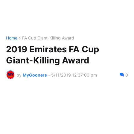
Home
FA Cup Giant-Killing Award
2019 Emirates FA Cup
Giant-Killing Award
by
MyGooners
-
5/11/2019 12:37:00 pm
0