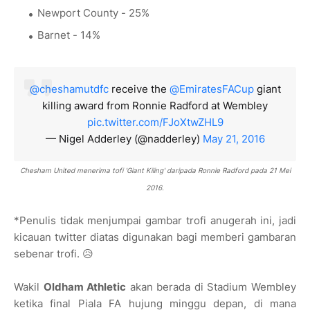
Newport County - 25%
Barnet - 14%
@cheshamutdfc
receive the
@EmiratesFACup
giant
killing award from Ronnie Radford at Wembley
pic.twitter.com/FJoXtwZHL9
— Nigel Adderley (@nadderley)
May 21, 2016
Chesham United menerima tofi 'Giant Kiling' daripada
Ronnie Radford pada 21 Mei
2016.
*Penulis tidak menjumpai gambar trofi anugerah ini, jadi
kicauan twitter diatas digunakan bagi memberi gambaran
sebenar trofi. 😥
Wakil
Oldham Athletic
akan berada di Stadium Wembley
ketika final Piala FA hujung minggu depan, di mana