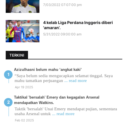
7/03/2022 07:07:00 pm
4 kelab Liga Perdana Inggeris diberi
'amaran'.
5/31/2022 09:00:00 am
TERKINI
Azizulhasni belum mahu ‘angkat kaki’
“Saya belum sedia mengucapkan selamat tinggal. Saya
mahu tamatkan perjuangan
... read more
Apr 19 2025
Taktikal 'bersalah' Emery dan kegagalan Arsenal
mendapatkan Watkins.
Taktik 'bersalah' Unai Emery mendapat pujian, sementara
usaha Arsenal untuk
... read more
Feb 02 2025