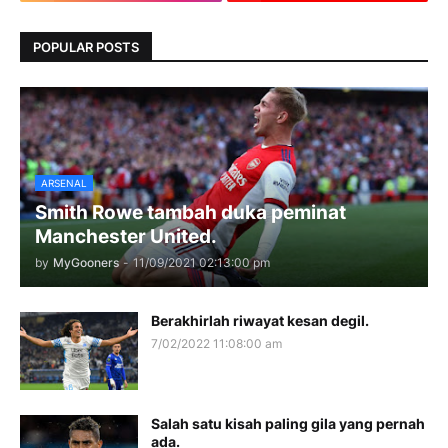
POPULAR POSTS
ARSENAL
Smith Rowe tambah duka peminat
Manchester United.
by
MyGooners
-
11/09/2021 02:13:00 pm
Berakhirlah riwayat kesan degil.
7/02/2022 11:08:00 am
Salah satu kisah paling gila yang pernah
ada.