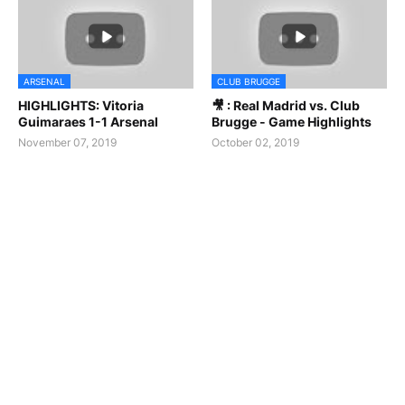
ARSENAL
CLUB BRUGGE
HIGHLIGHTS: Vitoria
🎥 : Real Madrid vs. Club
Guimaraes 1-1 Arsenal
Brugge - Game Highlights
November 07, 2019
October 02, 2019