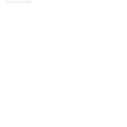
Recent Posts Widget