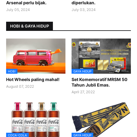
Arsenal perlu bijak.
diperlukan.
July 05, 2024
July 03, 2024
HOBI & GAYA HIDUP
HOBI
GAYA HIDUP
Hot Wheels paling mahal!
Set Komemoratif MRSM 50
Tahun Jubli Emas.
August 07, 2022
April 27, 2022
COCA-COLA
GAYA HIDUP