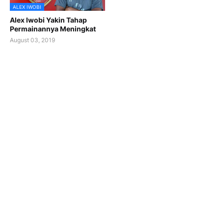
ALEX IWOBI
Alex Iwobi Yakin Tahap
Permainannya Meningkat
August 03, 2019