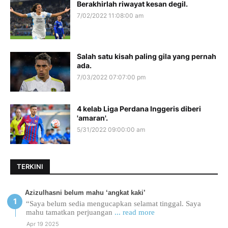
Berakhirlah riwayat kesan degil.
7/02/2022 11:08:00 am
Salah satu kisah paling gila yang pernah
ada.
7/03/2022 07:07:00 pm
4 kelab Liga Perdana Inggeris diberi
'amaran'.
5/31/2022 09:00:00 am
TERKINI
Azizulhasni belum mahu ‘angkat kaki’
“Saya belum sedia mengucapkan selamat tinggal. Saya
mahu tamatkan perjuangan
... read more
Apr 19 2025