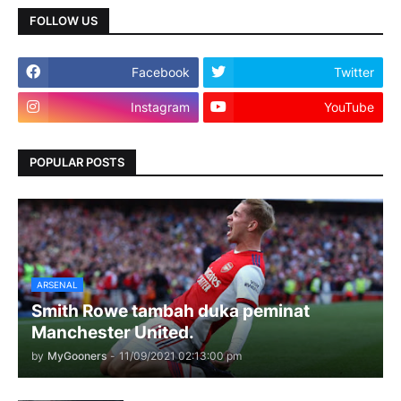
FOLLOW US
Facebook
Twitter
Instagram
YouTube
POPULAR POSTS
ARSENAL
Smith Rowe tambah duka peminat
Manchester United.
by
MyGooners
-
11/09/2021 02:13:00 pm