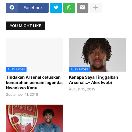
Facebook
YOU MIGHT LIKE
ALEX IWOBI
ALEX IWOBI
Tindakan Arsenal cetuskan
Kenapa Saya Tinggalkan
kemarahan pemain lagenda,
Arsenal...- Alex Iwobi
Nwankwo Kanu.
August 15, 2019
September 11, 2019