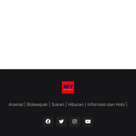
Arsenal | Bolasepak | Sukan | Hiburan | Informasi dan Hobi |