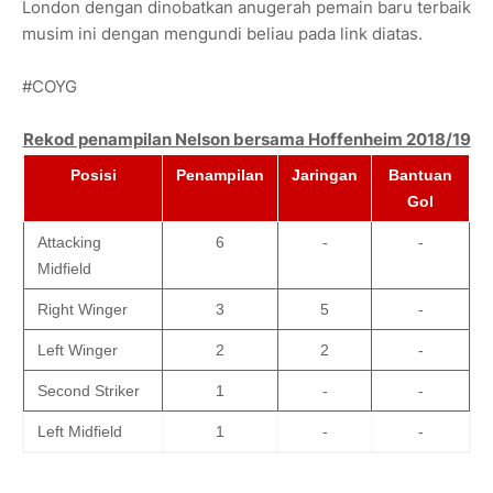
London dengan dinobatkan anugerah pemain baru terbaik
musim ini dengan mengundi beliau pada link diatas.
#COYG
Rekod penampilan Nelson bersama Hoffenheim 2018/19
Posisi
Penampilan
Jaringan
Bantuan
Gol
Attacking
6
-
-
Midfield
Right Winger
3
5
-
Left Winger
2
2
-
Second Striker
1
-
-
Left Midfield
1
-
-