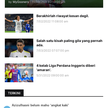
by
MyGooners
-
11/09/2021 02:13:00 pm
Berakhirlah riwayat kesan degil.
7/02/2022 11:08:00 am
Salah satu kisah paling gila yang pernah
ada.
7/03/2022 07:07:00 pm
4 kelab Liga Perdana Inggeris diberi
'amaran'.
5/31/2022 09:00:00 am
TERKINI
Azizulhasni belum mahu ‘angkat kaki’