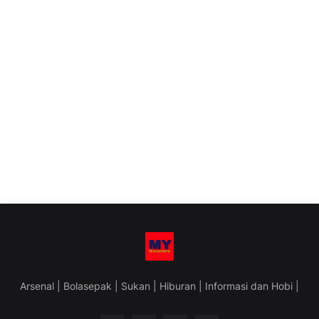
Arsenal | Bolasepak | Sukan | Hiburan | Informasi dan Hobi |