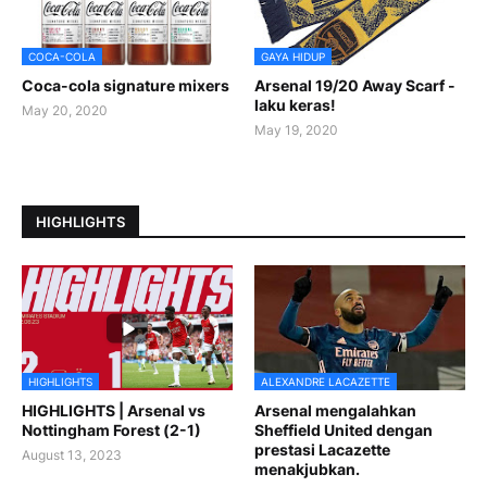
COCA-COLA
GAYA HIDUP
Coca-cola signature mixers
Arsenal 19/20 Away Scarf -
laku keras!
May 20, 2020
May 19, 2020
HIGHLIGHTS
HIGHLIGHTS
ALEXANDRE LACAZETTE
HIGHLIGHTS | Arsenal vs
Arsenal mengalahkan
Nottingham Forest (2-1)
Sheffield United dengan
prestasi Lacazette
August 13, 2023
menakjubkan.