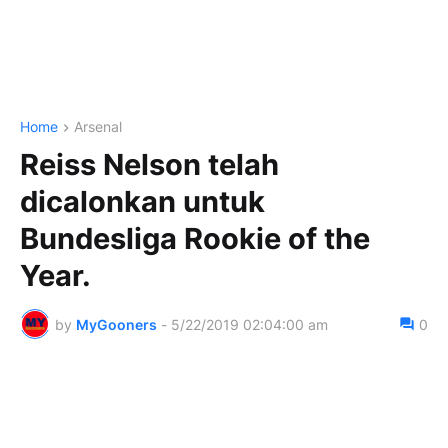
Home
Arsenal
Reiss Nelson telah
dicalonkan untuk
Bundesliga Rookie of the
Year.
by
MyGooners
-
5/22/2019 02:04:00 am
0