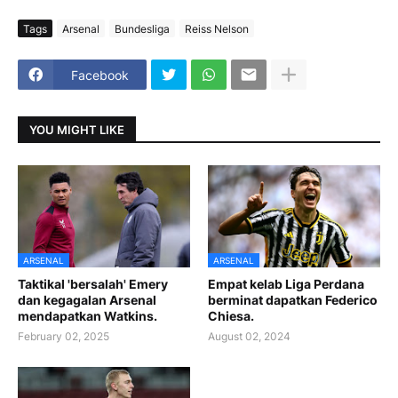
Tags
Arsenal
Bundesliga
Reiss Nelson
Facebook
YOU MIGHT LIKE
ARSENAL
ARSENAL
Taktikal 'bersalah' Emery
Empat kelab Liga Perdana
dan kegagalan Arsenal
berminat dapatkan Federico
mendapatkan Watkins.
Chiesa.
February 02, 2025
August 02, 2024