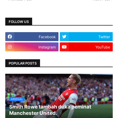
FOLLOW US
Facebook
Twitter
Instagram
YouTube
POPULAR POSTS
ARSENAL
Smith Rowe tambah duka peminat
Manchester United.