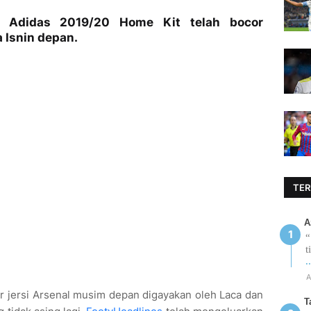
l Adidas 2019/20 Home Kit telah bocor
 Isnin depan.
TER
A
“
t
.
A
r jersi Arsenal musim depan digayakan oleh Laca dan
T