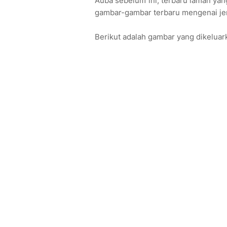
Auba sebelum ini, terbaru laman yang
gambar-gambar terbaru mengenai je
Berikut adalah gambar yang dikeluar