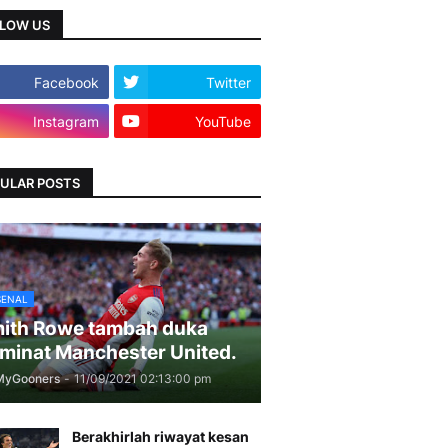
LOW US
Facebook
Twitter
Instagram
YouTube
ULAR POSTS
SENAL
ith Rowe tambah duka
minat Manchester United.
MyGooners
-
11/09/2021 02:13:00 pm
Berakhirlah riwayat kesan