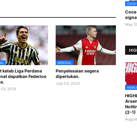
COCA
Coca
signa
May 2
HIG
AL
ARSENAL
 kelab Liga Perdana
Penyelesaian segera
nat dapatkan Federico
diperlukan.
a.
July 03, 2024
HIGHL
 02, 2024
HIGH
Arsen
Notti
(2-1)
August