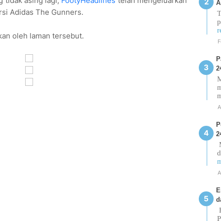
 tidak asing lagi,
FootyHeadlines
telah mengeluarkan
A
rsi Adidas The Gunners.
T
p
r
kan oleh laman tersebut.
F
P
2
M
m
A
P
2
M
d
m
A
E
d
E
P