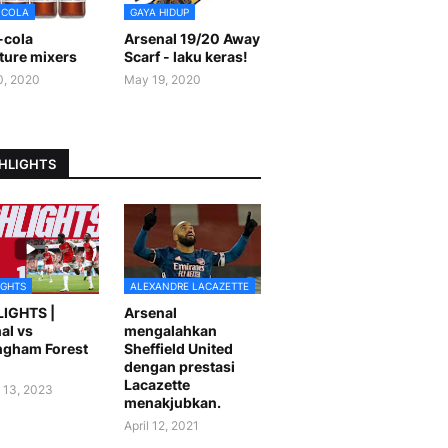
-COLA
GAYA HIDUP
-cola
Arsenal 19/20 Away
ture mixers
Scarf - laku keras!
0, 2020
May 19, 2020
HLIGHTS
IGHTS
ALEXANDRE LACAZETTE
LIGHTS |
Arsenal
al vs
mengalahkan
ngham Forest
Sheffield United
dengan prestasi
Lacazette
 13, 2023
menakjubkan.
April 12, 2021