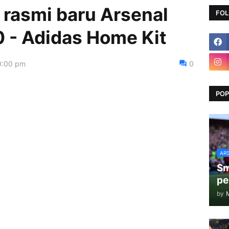
 rasmi baru Arsenal
FOL
 - Adidas Home Kit
0:00 pm
0
POP
AR
Sm
pe
by