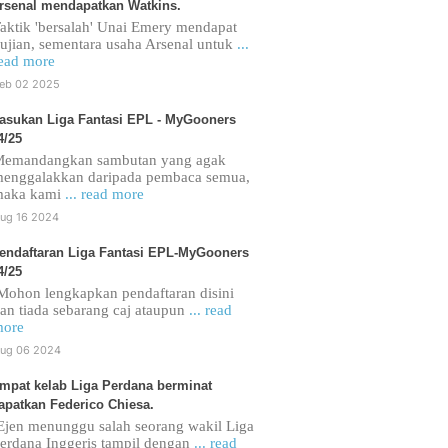
rsenal mendapatkan Watkins.
aktik 'bersalah' Unai Emery mendapat
ujian, sementara usaha Arsenal untuk
...
ead more
eb 02 2025
asukan Liga Fantasi EPL - MyGooners
4/25
emandangkan sambutan yang agak
enggalakkan daripada pembaca semua,
maka kami
... read more
ug 16 2024
endaftaran Liga Fantasi EPL-MyGooners
4/25
ohon lengkapkan pendaftaran disini
an tiada sebarang caj ataupun
... read
ore
ug 06 2024
mpat kelab Liga Perdana berminat
apatkan Federico Chiesa.
jen menunggu salah seorang wakil Liga
erdana Inggeris tampil dengan
... read