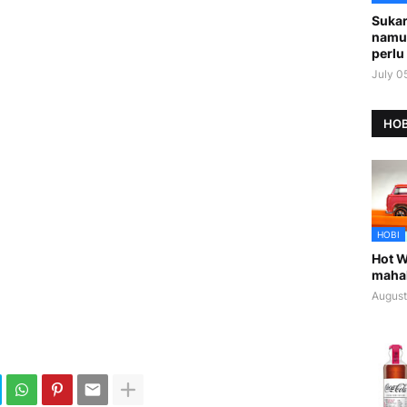
Sukar
namu
perlu 
July 0
HOB
HOBI
Hot W
maha
August