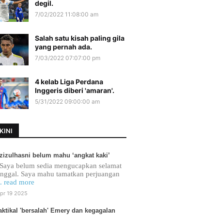
degil.
7/02/2022 11:08:00 am
Salah satu kisah paling gila
yang pernah ada.
7/03/2022 07:07:00 pm
4 kelab Liga Perdana
Inggeris diberi 'amaran'.
5/31/2022 09:00:00 am
KINI
zizulhasni belum mahu ‘angkat kaki’
Saya belum sedia mengucapkan selamat
inggal. Saya mahu tamatkan perjuangan
.. read more
pr 19 2025
aktikal 'bersalah' Emery dan kegagalan