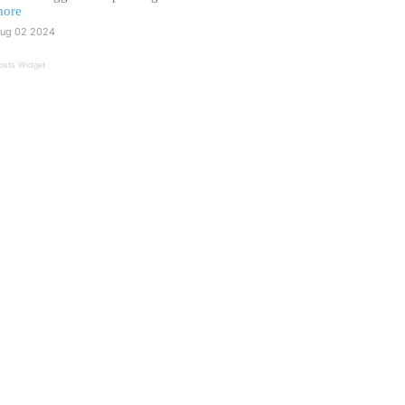
ore
ug 02 2024
osts Widget