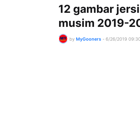
12 gambar jersi
musim 2019-20
by
MyGooners
-
6/26/2019 09:3