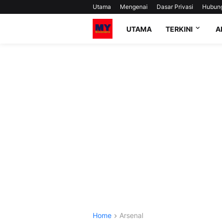
Utama
Mengenai
Dasar Privasi
Hubun
UTAMA
TERKINI
A
Home
Arsenal