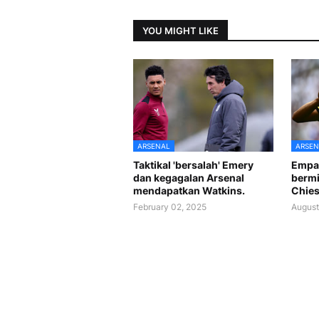
YOU MIGHT LIKE
ARSENAL
ARSEN
Taktikal 'bersalah' Emery
Empat
dan kegagalan Arsenal
bermi
mendapatkan Watkins.
Chies
February 02, 2025
August