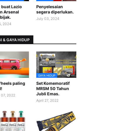
 buat Lazio
Penyelesaian
n Arsenal
segera diperlukan.
bijak.
July 03, 2024
5, 2024
I & GAYA HIDUP
GAYA HIDUP
heels paling
Set Komemoratif
l!
MRSM 50 Tahun
Jubli Emas.
 07, 2022
April 27, 2022