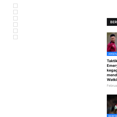
BER
ARSEN
Taktik
Emer
kegag
mend
Watki
Februa
BERIT