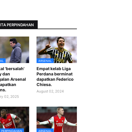
ITA PERPINDAHAN
AL
ARSENAL
al 'bersalah'
Empat kelab Liga
y dan
Perdana berminat
alan Arsenal
dapatkan Federico
apatkan
Chiesa.
ns.
August 02, 2024
ry 02, 2025
A PERPINDAHAN
ARSENAL