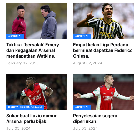
ARSENAL
ARSENAL
Taktikal 'bersalah' Emery
Empat kelab Liga Perdana
dan kegagalan Arsenal
berminat dapatkan Federico
mendapatkan Watkins.
Chiesa.
February 02, 2025
August 02, 2024
BERITA PERPINDAHAN
ARSENAL
Sukar buat Lazio namun
Penyelesaian segera
Arsenal perlu bijak.
diperlukan.
July 05, 2024
July 03, 2024