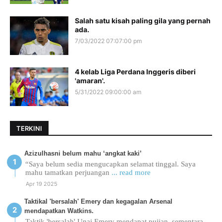
Salah satu kisah paling gila yang pernah
ada.
7/03/2022 07:07:00 pm
4 kelab Liga Perdana Inggeris diberi
'amaran'.
5/31/2022 09:00:00 am
TERKINI
Azizulhasni belum mahu ‘angkat kaki’
“Saya belum sedia mengucapkan selamat tinggal. Saya
mahu tamatkan perjuangan
... read more
Apr 19 2025
Taktikal 'bersalah' Emery dan kegagalan Arsenal
mendapatkan Watkins.
Taktik 'bersalah' Unai Emery mendapat pujian, sementara