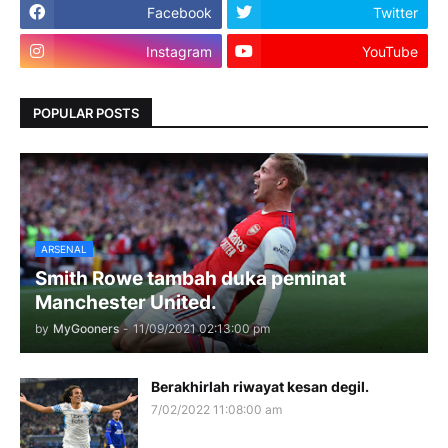
Facebook
Twitter
Instagram
YouTube
POPULAR POSTS
ARSENAL
Smith Rowe tambah duka peminat
Manchester United.
by
MyGooners
-
11/09/2021 02:13:00 pm
Berakhirlah riwayat kesan degil.
7/02/2022 11:08:00 am