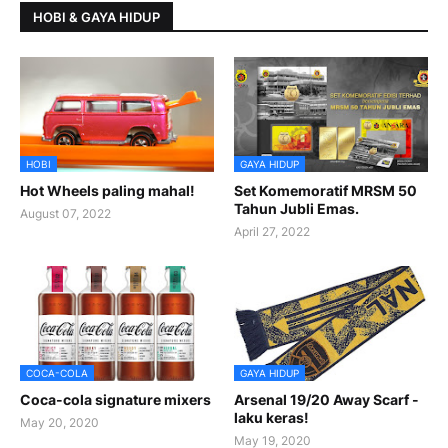
HOBI & GAYA HIDUP
HOBI
GAYA HIDUP
Hot Wheels paling mahal!
Set Komemoratif MRSM 50
Tahun Jubli Emas.
August 07, 2022
April 27, 2022
COCA-COLA
GAYA HIDUP
Coca-cola signature mixers
Arsenal 19/20 Away Scarf -
laku keras!
May 20, 2020
May 19, 2020