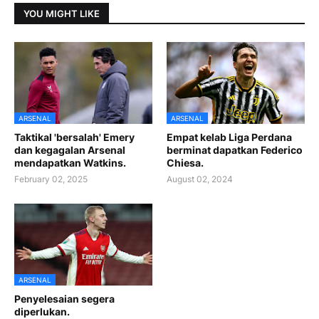
YOU MIGHT LIKE
ARSENAL
ARSENAL
Taktikal 'bersalah' Emery
Empat kelab Liga Perdana
dan kegagalan Arsenal
berminat dapatkan Federico
mendapatkan Watkins.
Chiesa.
February 02, 2025
August 02, 2024
ARSENAL
Penyelesaian segera
diperlukan.