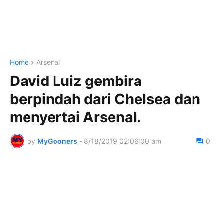
Home
Arsenal
David Luiz gembira
berpindah dari Chelsea dan
menyertai Arsenal.
by
MyGooners
-
8/18/2019 02:06:00 am
0