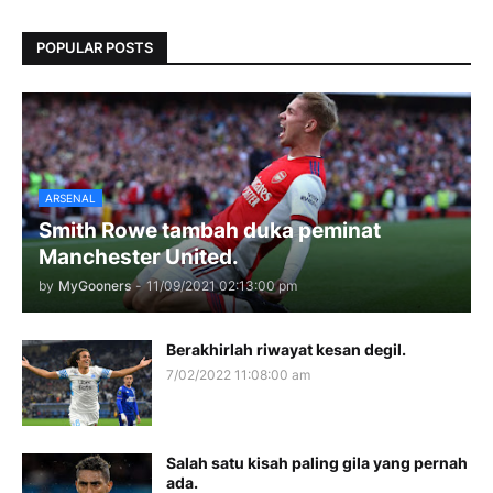
POPULAR POSTS
ARSENAL
Smith Rowe tambah duka peminat
Manchester United.
by
MyGooners
-
11/09/2021 02:13:00 pm
Berakhirlah riwayat kesan degil.
7/02/2022 11:08:00 am
Salah satu kisah paling gila yang pernah
ada.