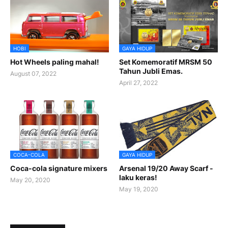
HOBI
GAYA HIDUP
Hot Wheels paling mahal!
Set Komemoratif MRSM 50
Tahun Jubli Emas.
August 07, 2022
April 27, 2022
COCA-COLA
GAYA HIDUP
Coca-cola signature mixers
Arsenal 19/20 Away Scarf -
laku keras!
May 20, 2020
May 19, 2020