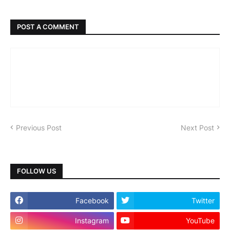
POST A COMMENT
Previous Post
Next Post
FOLLOW US
Facebook
Twitter
Instagram
YouTube