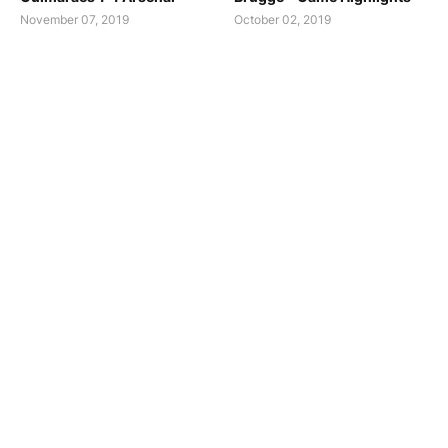
November 07, 2019
October 02, 2019