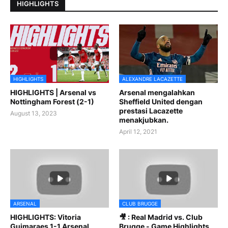
HIGHLIGHTS
HIGHLIGHTS
ALEXANDRE LACAZETTE
HIGHLIGHTS | Arsenal vs
Arsenal mengalahkan
Nottingham Forest (2-1)
Sheffield United dengan
prestasi Lacazette
August 13, 2023
menakjubkan.
April 12, 2021
ARSENAL
CLUB BRUGGE
HIGHLIGHTS: Vitoria
🎥 : Real Madrid vs. Club
Guimaraes 1-1 Arsenal
Brugge - Game Highlights