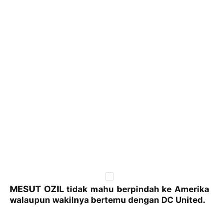
MESUT OZIL
tidak mahu berpindah ke Amerika
walaupun wakilnya bertemu dengan DC United.