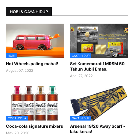
HOBI & GAYA HIDUP
HOBI
GAYA HIDUP
Hot Wheels paling mahal!
Set Komemoratif MRSM 50
Tahun Jubli Emas.
August 07, 2022
April 27, 2022
COCA-COLA
GAYA HIDUP
Coca-cola signature mixers
Arsenal 19/20 Away Scarf -
laku keras!
May 20, 2020