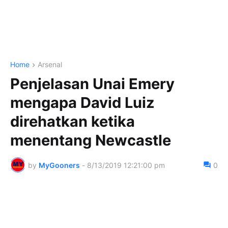
Home
Arsenal
Penjelasan Unai Emery
mengapa David Luiz
direhatkan ketika
menentang Newcastle
by
MyGooners
-
8/13/2019 12:21:00 pm
0