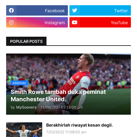
Facebook
Twitter
Instagram
YouTube
POPULAR POSTS
ARSENAL
Smith Rowe tambah duka peminat
Manchester United.
by
MyGooners
-
11/09/2021 02:13:00 pm
Berakhirlah riwayat kesan degil.
7/02/2022 11:08:00 am