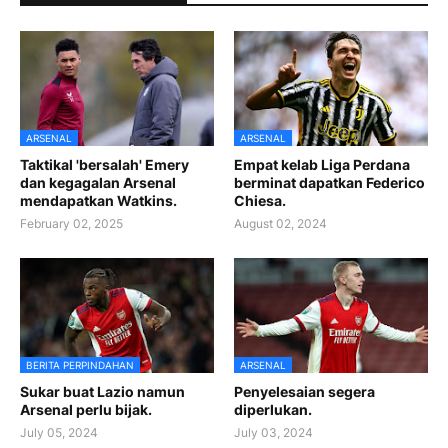
ARSENAL
ARSENAL
Taktikal 'bersalah' Emery
Empat kelab Liga Perdana
dan kegagalan Arsenal
berminat dapatkan Federico
mendapatkan Watkins.
Chiesa.
February 02, 2025
August 02, 2024
BERITA PERPINDAHAN
ARSENAL
Sukar buat Lazio namun
Penyelesaian segera
Arsenal perlu bijak.
diperlukan.
July 05, 2024
July 03, 2024