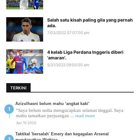
Salah satu kisah paling gila yang pernah
ada.
7/03/2022 07:07:00 pm
4 kelab Liga Perdana Inggeris diberi
'amaran'.
5/31/2022 09:00:00 am
TERKINI
Azizulhasni belum mahu ‘angkat kaki’
“Saya belum sedia mengucapkan selamat tinggal. Saya
mahu tamatkan perjuangan
... read more
Apr 19 2025
Taktikal 'bersalah' Emery dan kegagalan Arsenal
mendapatkan Watkins.