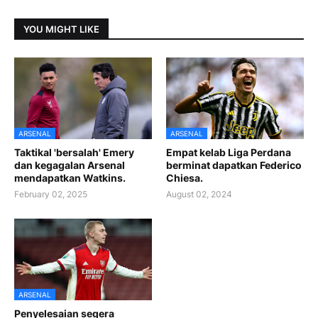
YOU MIGHT LIKE
ARSENAL
ARSENAL
Taktikal 'bersalah' Emery
Empat kelab Liga Perdana
dan kegagalan Arsenal
berminat dapatkan Federico
mendapatkan Watkins.
Chiesa.
February 02, 2025
August 02, 2024
ARSENAL
Penyelesaian segera