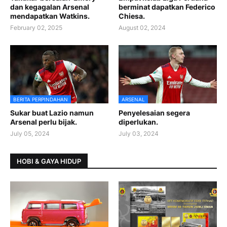
dan kegagalan Arsenal
berminat dapatkan Federico
mendapatkan Watkins.
Chiesa.
February 02, 2025
August 02, 2024
BERITA PERPINDAHAN
ARSENAL
Sukar buat Lazio namun
Penyelesaian segera
Arsenal perlu bijak.
diperlukan.
July 05, 2024
July 03, 2024
HOBI & GAYA HIDUP