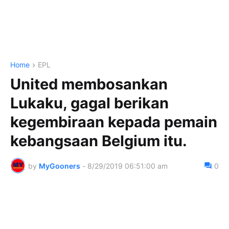
Home
EPL
United membosankan
Lukaku, gagal berikan
kegembiraan kepada pemain
kebangsaan Belgium itu.
by
MyGooners
-
8/29/2019 06:51:00 am
0