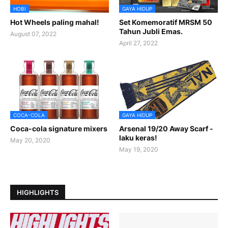
HOBI
GAYA HIDUP
Hot Wheels paling mahal!
Set Komemoratif MRSM 50
Tahun Jubli Emas.
August 07, 2022
April 27, 2022
COCA-COLA
GAYA HIDUP
Coca-cola signature mixers
Arsenal 19/20 Away Scarf -
laku keras!
May 20, 2020
May 19, 2020
HIGHLIGHTS