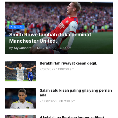
ARSENAL
Smith Rowe tambah duka peminat
Manchester United.
by
MyGooners
-
11/09/2021 02:13:00 pm
Berakhirlah riwayat kesan degil.
7/02/2022 11:08:00 am
Salah satu kisah paling gila yang pernah
ada.
7/03/2022 07:07:00 pm
4 kelab Liga Perdana Inggeris diberi