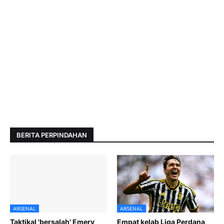
BERITA PERPINDAHAN
ARSENAL
ARSENAL
Taktikal 'bersalah' Emery
Empat kelab Liga Perdana