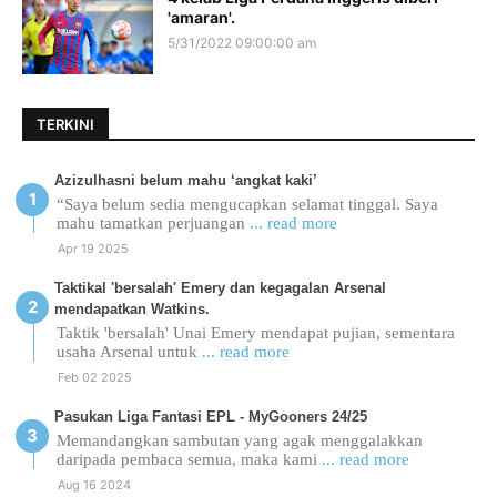
'amaran'.
5/31/2022 09:00:00 am
TERKINI
Azizulhasni belum mahu ‘angkat kaki’
“Saya belum sedia mengucapkan selamat tinggal. Saya
mahu tamatkan perjuangan
... read more
Apr 19 2025
Taktikal 'bersalah' Emery dan kegagalan Arsenal
mendapatkan Watkins.
Taktik 'bersalah' Unai Emery mendapat pujian, sementara
usaha Arsenal untuk
... read more
Feb 02 2025
Pasukan Liga Fantasi EPL - MyGooners 24/25
Memandangkan sambutan yang agak menggalakkan
daripada pembaca semua, maka kami
... read more
Aug 16 2024