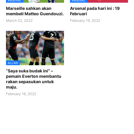
ARSENAL
ARSENAL
Marseille sahkan akan
Arsenal pada hari ini : 19
membeli Matteo Guendouzi.
Februari
March 02, 2022
February 19, 2022
ALLAN
“Saya suka budak ini” –
pemain Everton membantu
rakan sepasukan untuk
maju.
February 16, 2022