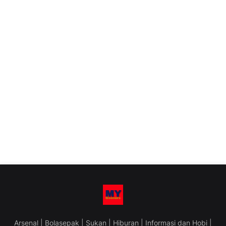
Arsenal | Bolasepak | Sukan | Hiburan | Informasi dan Hobi |