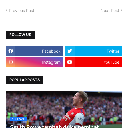
Previous Post
Next Post
FOLLOW US
Facebook
Twitter
Instagram
YouTube
POPULAR POSTS
ARSENAL
Smith Rowe tambah duka peminat