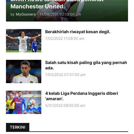
Manchester United.
by
MyGooners
-
11/09/2021 02:13:00 pm
Berakhirlah riwayat kesan degil.
7/02/2022 11:08:00 am
Salah satu kisah paling gila yang pernah
ada.
7/03/2022 07:07:00 pm
4 kelab Liga Perdana Inggeris diberi
'amaran'.
5/31/2022 09:00:00 am
TERKINI