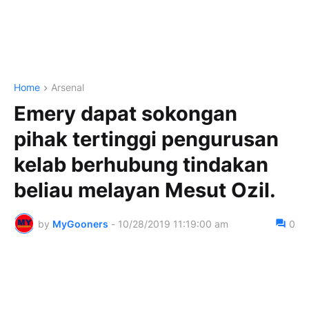
Home
Arsenal
Emery dapat sokongan
pihak tertinggi pengurusan
kelab berhubung tindakan
beliau melayan Mesut Ozil.
by
MyGooners
-
10/28/2019 11:19:00 am
0