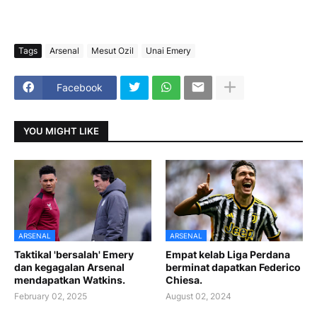
Tags
Arsenal
Mesut Ozil
Unai Emery
Facebook
YOU MIGHT LIKE
ARSENAL
ARSENAL
Taktikal 'bersalah' Emery
Empat kelab Liga Perdana
dan kegagalan Arsenal
berminat dapatkan Federico
mendapatkan Watkins.
Chiesa.
February 02, 2025
August 02, 2024