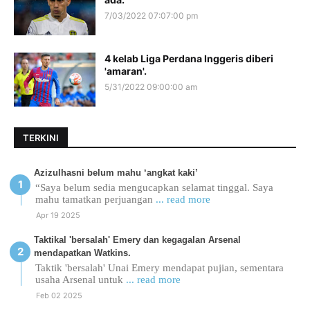
7/03/2022 07:07:00 pm
4 kelab Liga Perdana Inggeris diberi
'amaran'.
5/31/2022 09:00:00 am
TERKINI
Azizulhasni belum mahu ‘angkat kaki’
“Saya belum sedia mengucapkan selamat tinggal. Saya
mahu tamatkan perjuangan
... read more
Apr 19 2025
Taktikal 'bersalah' Emery dan kegagalan Arsenal
mendapatkan Watkins.
Taktik 'bersalah' Unai Emery mendapat pujian, sementara
usaha Arsenal untuk
... read more
Feb 02 2025