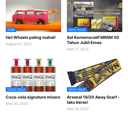
HOBI
GAYA HIDUP
Hot Wheels paling mahal!
Set Komemoratif MRSM 50
Tahun Jubli Emas.
August 07, 2022
April 27, 2022
COCA-COLA
GAYA HIDUP
Coca-cola signature mixers
Arsenal 19/20 Away Scarf -
laku keras!
May 20, 2020
May 19, 2020