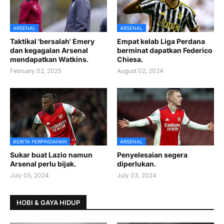
ARSENAL
ARSENAL
Taktikal 'bersalah' Emery
Empat kelab Liga Perdana
dan kegagalan Arsenal
berminat dapatkan Federico
mendapatkan Watkins.
Chiesa.
February 02, 2025
August 02, 2024
BERITA PERPINDAHAN
ARSENAL
Sukar buat Lazio namun
Penyelesaian segera
Arsenal perlu bijak.
diperlukan.
July 05, 2024
July 03, 2024
HOBI & GAYA HIDUP