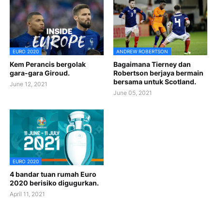
EURO 2020
ANDREW ROBERTSON
Kem Perancis bergolak
Bagaimana Tierney dan
gara-gara Giroud.
Robertson berjaya bermain
bersama untuk Scotland.
June 12, 2021
June 05, 2021
EURO 2020
4 bandar tuan rumah Euro
2020 berisiko digugurkan.
April 11, 2021