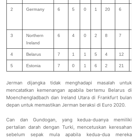
2
Germany
6
5
0
1
20
6
+1
3
Northern
6
4
0
2
8
7
+1
Ireland
4
Belarus
7
1
1
5
4
12
−8
5
Estonia
7
0
1
6
2
21
−1
Jerman dijangka tidak menghadapi masalah untuk
mencatatkan kemenangan apabila bertemu Belarus di
Moenchengladbach dan Ireland Utara di Frankfurt bulan
depan untuk memastikan Jerman beraksi di Euro 2020.
Can dan Gundogan, yang kedua-duanya memiliki
pertalian darah dengan Turki, mencetuskan keresahan
sebelum sepak mula apabila kedua-dua mereka