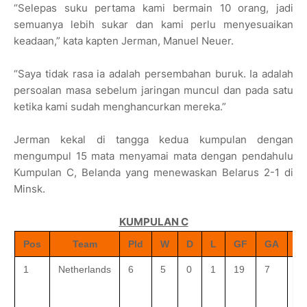
“Selepas suku pertama kami bermain 10 orang, jadi
semuanya lebih sukar dan kami perlu menyesuaikan
keadaan,” kata kapten Jerman, Manuel Neuer.
“Saya tidak rasa ia adalah persembahan buruk. Ia adalah
persoalan masa sebelum jaringan muncul dan pada satu
ketika kami sudah menghancurkan mereka.”
Jerman kekal di tangga kedua kumpulan dengan
mengumpul 15 mata menyamai mata dengan pendahulu
Kumpulan C, Belanda yang menewaskan Belarus 2-1 di
Minsk.
KUMPULAN C
Pos
Team
Pld
W
D
L
GF
GA
G
1
Netherlands
6
5
0
1
19
7
+1