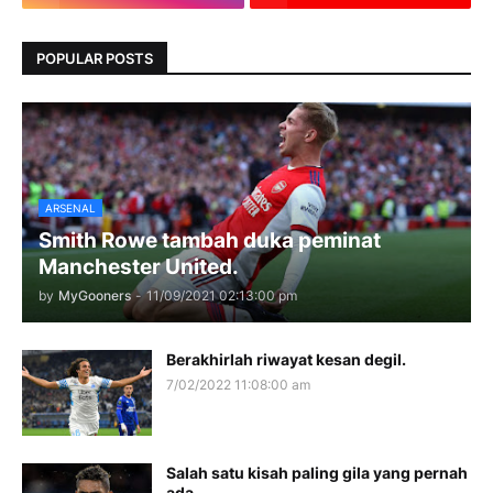
POPULAR POSTS
ARSENAL
Smith Rowe tambah duka peminat
Manchester United.
by
MyGooners
-
11/09/2021 02:13:00 pm
Berakhirlah riwayat kesan degil.
7/02/2022 11:08:00 am
Salah satu kisah paling gila yang pernah
ada.