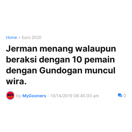
Home
Euro 2020
Jerman menang walaupun
beraksi dengan 10 pemain
dengan Gundogan muncul
wira.
by
MyGooners
-
10/14/2019 08:45:00 am
0