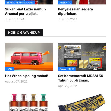
BERITA PERPINDAHAN
ARSENAL
Sukar buat Lazio namun
Penyelesaian segera
Arsenal perlu bijak.
diperlukan.
July 05, 2024
July 03, 2024
HOBI & GAYA HIDUP
HOBI
GAYA HIDUP
Hot Wheels paling mahal!
Set Komemoratif MRSM 50
Tahun Jubli Emas.
August 07, 2022
April 27, 2022