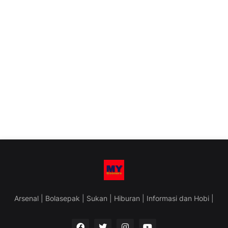
Arsenal | Bolasepak | Sukan | Hiburan | Informasi dan Hobi |