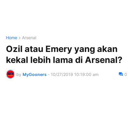
Home
Arsenal
Ozil atau Emery yang akan
kekal lebih lama di Arsenal?
by
MyGooners
-
10/27/2019 10:19:00 am
0