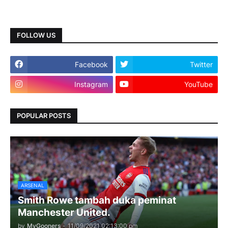
FOLLOW US
Facebook
Twitter
Instagram
YouTube
POPULAR POSTS
ARSENAL
Smith Rowe tambah duka peminat
Manchester United.
by
MyGooners
-
11/09/2021 02:13:00 pm