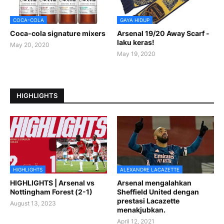
COCA-COLA
GAYA HIDUP
Coca-cola signature mixers
Arsenal 19/20 Away Scarf -
laku keras!
May 20, 2020
May 19, 2020
HIGHLIGHTS
HIGHLIGHTS
ALEXANDRE LACAZETTE
HIGHLIGHTS | Arsenal vs
Arsenal mengalahkan
Nottingham Forest (2-1)
Sheffield United dengan
prestasi Lacazette
August 13, 2023
menakjubkan.
April 12, 2021