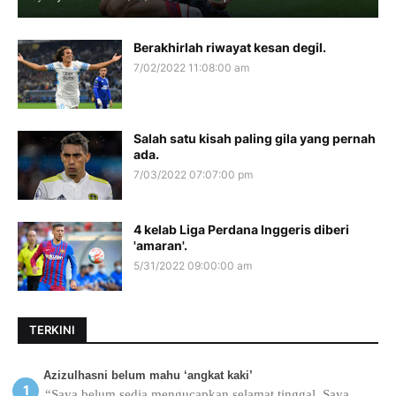
Berakhirlah riwayat kesan degil.
7/02/2022 11:08:00 am
Salah satu kisah paling gila yang pernah
ada.
7/03/2022 07:07:00 pm
4 kelab Liga Perdana Inggeris diberi
'amaran'.
5/31/2022 09:00:00 am
TERKINI
Azizulhasni belum mahu ‘angkat kaki’
“Saya belum sedia mengucapkan selamat tinggal. Saya