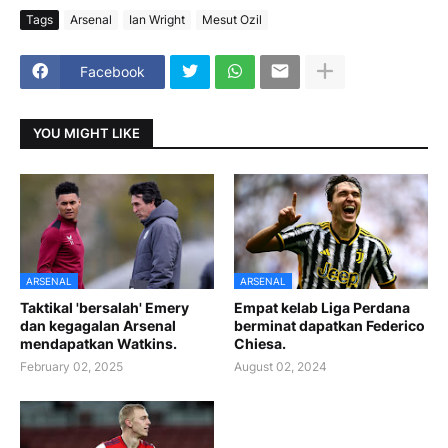
Tags
Arsenal
Ian Wright
Mesut Ozil
Facebook
YOU MIGHT LIKE
ARSENAL
ARSENAL
Taktikal 'bersalah' Emery
Empat kelab Liga Perdana
dan kegagalan Arsenal
berminat dapatkan Federico
mendapatkan Watkins.
Chiesa.
February 02, 2025
August 02, 2024