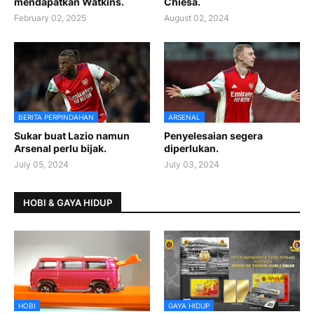
mendapatkan Watkins.
Chiesa.
February 02, 2025
August 02, 2024
BERITA PERPINDAHAN
ARSENAL
Sukar buat Lazio namun
Penyelesaian segera
Arsenal perlu bijak.
diperlukan.
July 05, 2024
July 03, 2024
HOBI & GAYA HIDUP
HOBI
GAYA HIDUP