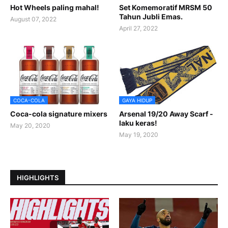
Hot Wheels paling mahal!
Set Komemoratif MRSM 50
Tahun Jubli Emas.
August 07, 2022
April 27, 2022
COCA-COLA
GAYA HIDUP
Coca-cola signature mixers
Arsenal 19/20 Away Scarf -
laku keras!
May 20, 2020
May 19, 2020
HIGHLIGHTS