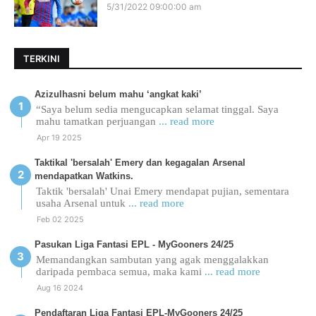
5/31/2022 09:00:00 am
TERKINI
Azizulhasni belum mahu ‘angkat kaki’
“Saya belum sedia mengucapkan selamat tinggal. Saya
mahu tamatkan perjuangan
... read more
Apr 19 2025
Taktikal 'bersalah' Emery dan kegagalan Arsenal
mendapatkan Watkins.
Taktik 'bersalah' Unai Emery mendapat pujian, sementara
usaha Arsenal untuk
... read more
Feb 02 2025
Pasukan Liga Fantasi EPL - MyGooners 24/25
Memandangkan sambutan yang agak menggalakkan
daripada pembaca semua, maka kami
... read more
Aug 16 2024
Pendaftaran Liga Fantasi EPL-MyGooners 24/25