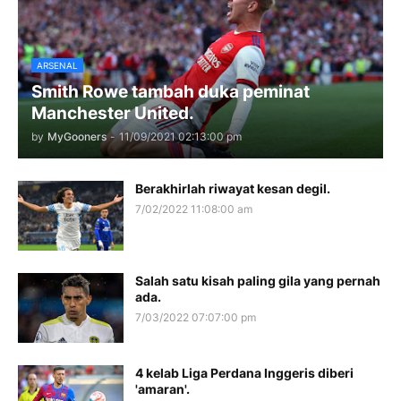
ARSENAL
Smith Rowe tambah duka peminat
Manchester United.
by
MyGooners
-
11/09/2021 02:13:00 pm
Berakhirlah riwayat kesan degil.
7/02/2022 11:08:00 am
Salah satu kisah paling gila yang pernah
ada.
7/03/2022 07:07:00 pm
4 kelab Liga Perdana Inggeris diberi
'amaran'.