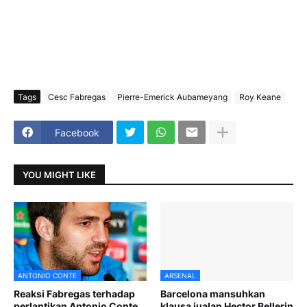
Tags
Cesc Fabregas
Pierre-Emerick Aubameyang
Roy Keane
Facebook
YOU MIGHT LIKE
ANTONIO CONTE
ARSENAL
Reaksi Fabregas terhadap
Barcelona mansuhkan
perlantikan Antonio Conte
klausa jualan Hector Bellerin