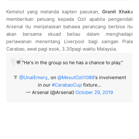
Kemelut yang melanda kapten pasukan,
Granit Xhak
a
memberikan peluang kepada Ozil apabila pengendali
Arsenal itu menjelaskan bahawa perancang berbisa itu
akan bersama skuad beliau dalam menghadapi
perlawanan menentang Liverpool bagi saingan Piala
Carabao, awal pagi esok, 3.30pagi waktu Malaysia.
💬 "He's in the group so he has a chance to play."
👔
@UnaiEmery_
on
@MesutOzil1088
's involvement
in our
#CarabaoCup
fixture...
— Arsenal (@Arsenal)
October 29, 2019