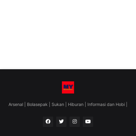
Arsenal | Bolasepak | Sukan | Hiburan | Informasi dan Hobi |