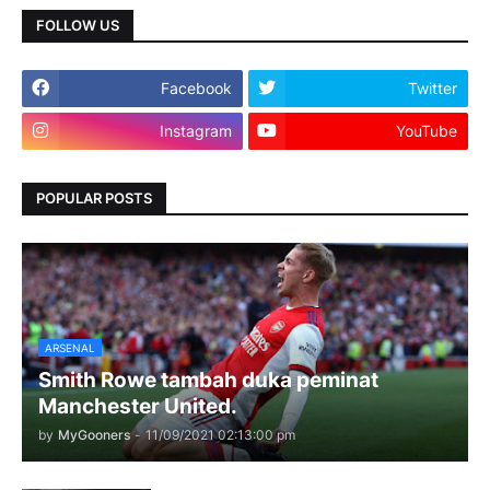
FOLLOW US
Facebook
Twitter
Instagram
YouTube
POPULAR POSTS
ARSENAL
Smith Rowe tambah duka peminat
Manchester United.
by
MyGooners
-
11/09/2021 02:13:00 pm