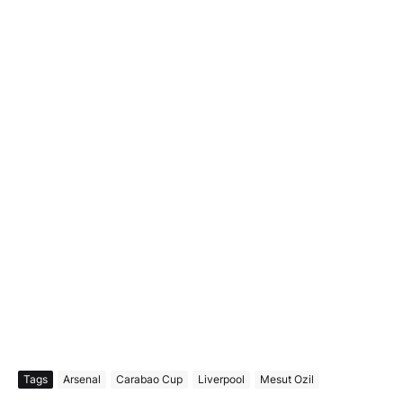
Tags
Arsenal
Carabao Cup
Liverpool
Mesut Ozil