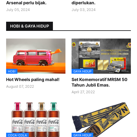
Arsenal perlu bijak.
diperlukan.
July 05, 2024
July 03, 2024
HOBI & GAYA HIDUP
HOBI
GAYA HIDUP
Hot Wheels paling mahal!
Set Komemoratif MRSM 50
Tahun Jubli Emas.
August 07, 2022
April 27, 2022
COCA-COLA
GAYA HIDUP