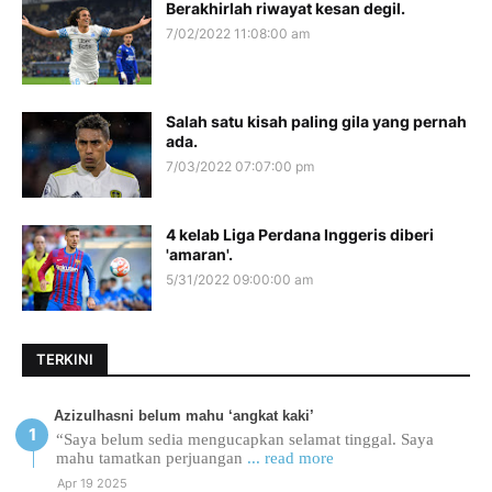
Berakhirlah riwayat kesan degil.
7/02/2022 11:08:00 am
Salah satu kisah paling gila yang pernah
ada.
7/03/2022 07:07:00 pm
4 kelab Liga Perdana Inggeris diberi
'amaran'.
5/31/2022 09:00:00 am
TERKINI
Azizulhasni belum mahu ‘angkat kaki’
“Saya belum sedia mengucapkan selamat tinggal. Saya
mahu tamatkan perjuangan
... read more
Apr 19 2025