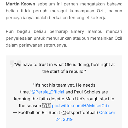
Martin Keown
sebelum ini pernah mengatakan bahawa
beliau tidak pernah meragui kemampuan Ozil, namun
percaya ianya adalah berkaitan tentang etika kerja.
Pun begitu beliau berharap Emery mampu mencari
penyelesaian untuk menurunkan ataupun memainkan Ozil
dalam perlawanan seterusnya.
"We have to trust in what Ole is doing, he's right at
the start of a rebuild."
"It's not his team yet. He needs
time."
@Persie_Official
and Paul Scholes are
keeping the faith despite Man Utd's rough start to
the season 🇾🇪
pic.twitter.com/HAMnseiCdx
— Football on BT Sport (@btsportfootball)
October
24, 2019