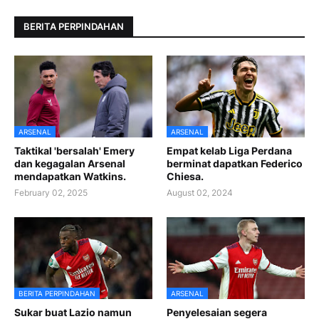
BERITA PERPINDAHAN
ARSENAL
ARSENAL
Taktikal 'bersalah' Emery
Empat kelab Liga Perdana
dan kegagalan Arsenal
berminat dapatkan Federico
mendapatkan Watkins.
Chiesa.
February 02, 2025
August 02, 2024
BERITA PERPINDAHAN
ARSENAL
Sukar buat Lazio namun
Penyelesaian segera