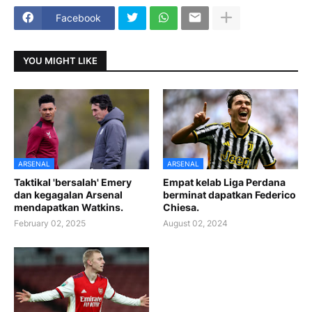
Facebook
YOU MIGHT LIKE
ARSENAL
ARSENAL
Taktikal 'bersalah' Emery
Empat kelab Liga Perdana
dan kegagalan Arsenal
berminat dapatkan Federico
mendapatkan Watkins.
Chiesa.
February 02, 2025
August 02, 2024