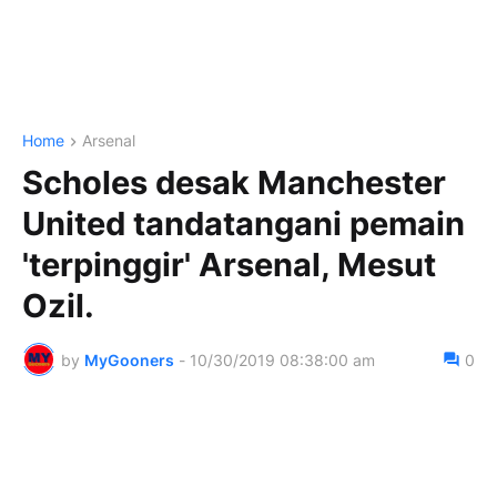
Home
Arsenal
Scholes desak Manchester
United tandatangani pemain
'terpinggir' Arsenal, Mesut
Ozil.
by
MyGooners
-
10/30/2019 08:38:00 am
0