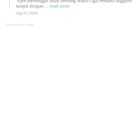
Ejen menunggu salah seorang wakil Liga Perdana Inggeris
tampil dengan
... read more
Aug 02 2024
Recent Posts Widget