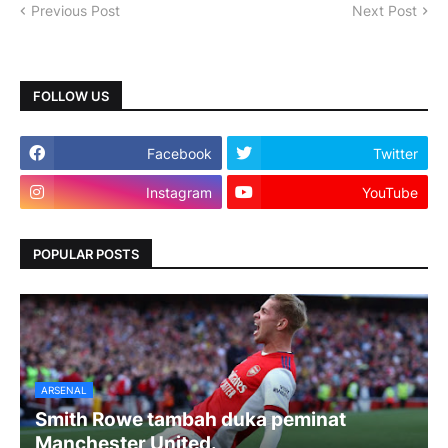
Previous Post
Next Post
FOLLOW US
Facebook
Twitter
Instagram
YouTube
POPULAR POSTS
ARSENAL
Smith Rowe tambah duka peminat
Manchester United.