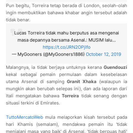
Pun begitu, Torreira tetap berada di London, seolah-olah
ingin membuktikan bahawa khabar angin tersebut adalah
tidak benar.
Lucas Torreira tidak mahu berputus asa mengenai
masa depannya bersama Asenal.: MUSIM lalu…
https://t.co/JRN2OPjlfo
— MyGooners (@MyGooners1886)
October 12, 2019
Malangnya, ia tidak berjaya untuknya kerana
Guendouzi
kekal sebagai pemain permulaan dalam kesebelasan
utama Arsenal di samping
Granit Xhaka
(walaupun ia
mungkin akan berubah selepas ini), dan ada laporan dari
Itali mengatakan bahawa
Torreira
tidak senang dengan
situasi terkini di Emirates.
TuttoMercatoWeb
mula melaporkan kisah tersebut pada
hari Khamis (semalam), mendakwa pemain itu 'tidak
menjalani masa yang baik' di Arsenal, 'tidak berpuas hati'