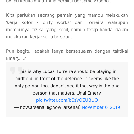
beliau ketika mula-mula beraksi bersama Arsenal.
Kita perlukan seorang pemain yang mampu melakukan
'kerja kotor - dirty works' dan Torreira walaupun
mempunyai fizikal yang kecil, namun tetap handal dalam
melakukan kerja-kerja tersebut.
Pun begitu, adakah ianya bersesuaian dengan taktikal
Emery....?
This is why Lucas Torreira should be playing in
midfield, in front of the defence. It seems like the
only person that doesn’t see it that way is the one
person that matters, Unai Emery.
pic.twitter.com/b6sVOZUBUO
— now.arsenal (@now_arsenaI)
November 6, 2019