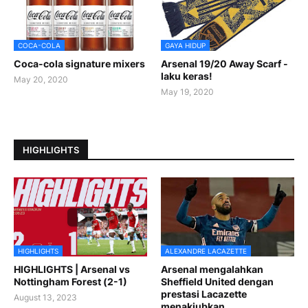
COCA-COLA
GAYA HIDUP
Coca-cola signature mixers
Arsenal 19/20 Away Scarf -
laku keras!
May 20, 2020
May 19, 2020
HIGHLIGHTS
HIGHLIGHTS
ALEXANDRE LACAZETTE
HIGHLIGHTS | Arsenal vs
Arsenal mengalahkan
Nottingham Forest (2-1)
Sheffield United dengan
prestasi Lacazette
August 13, 2023
menakjubkan.