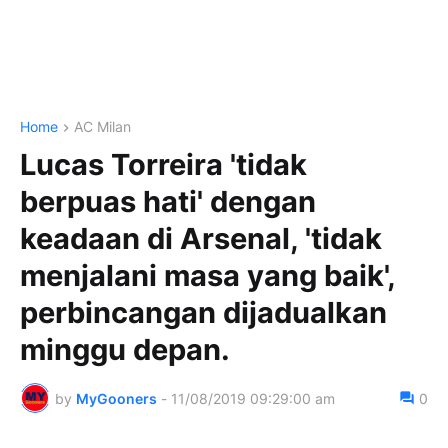
Home
AC Milan
Lucas Torreira 'tidak
berpuas hati' dengan
keadaan di Arsenal, 'tidak
menjalani masa yang baik',
perbincangan dijadualkan
minggu depan.
by
MyGooners
-
11/08/2019 09:29:00 am
0