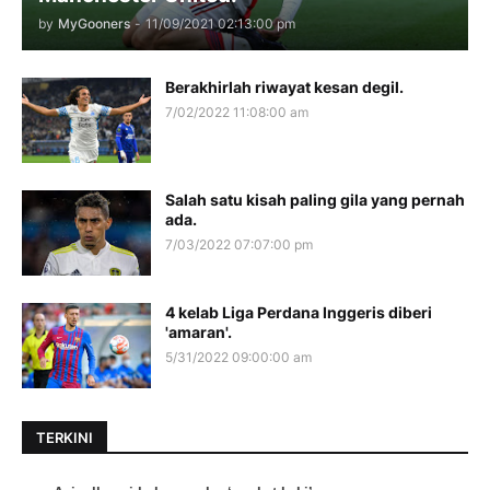
by
MyGooners
-
11/09/2021 02:13:00 pm
Berakhirlah riwayat kesan degil.
7/02/2022 11:08:00 am
Salah satu kisah paling gila yang pernah
ada.
7/03/2022 07:07:00 pm
4 kelab Liga Perdana Inggeris diberi
'amaran'.
5/31/2022 09:00:00 am
TERKINI