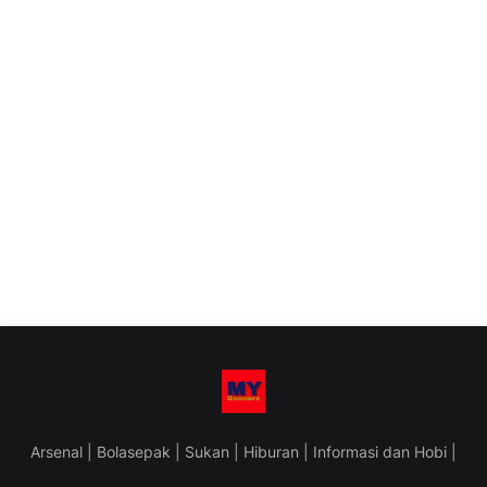
Arsenal | Bolasepak | Sukan | Hiburan | Informasi dan Hobi |