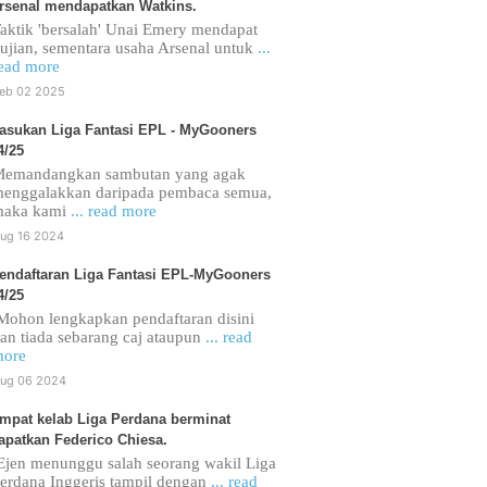
rsenal mendapatkan Watkins.
aktik 'bersalah' Unai Emery mendapat
ujian, sementara usaha Arsenal untuk
...
ead more
eb 02 2025
asukan Liga Fantasi EPL - MyGooners
4/25
emandangkan sambutan yang agak
enggalakkan daripada pembaca semua,
maka kami
... read more
ug 16 2024
endaftaran Liga Fantasi EPL-MyGooners
4/25
ohon lengkapkan pendaftaran disini
an tiada sebarang caj ataupun
... read
ore
ug 06 2024
mpat kelab Liga Perdana berminat
apatkan Federico Chiesa.
jen menunggu salah seorang wakil Liga
erdana Inggeris tampil dengan
... read