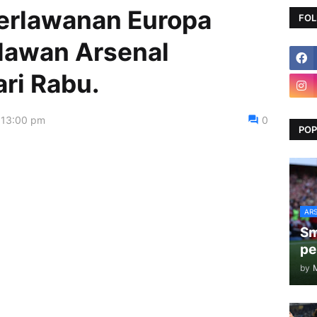
erlawanan Europa
FOL
 lawan Arsenal
ari Rabu.
:13:00 pm
0
POP
AR
Sm
pe
by