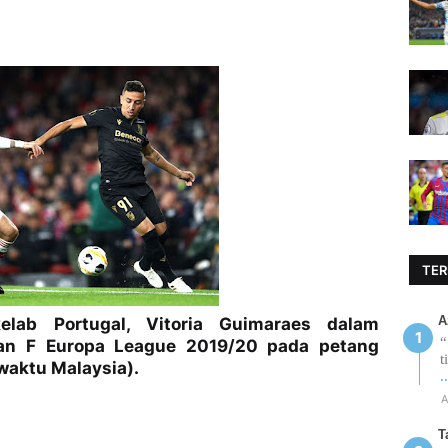
TER
A
lab Portugal, Vitoria Guimaraes dalam
“
an F Europa League 2019/20 pada petang
t
waktu Malaysia).
.
A
T