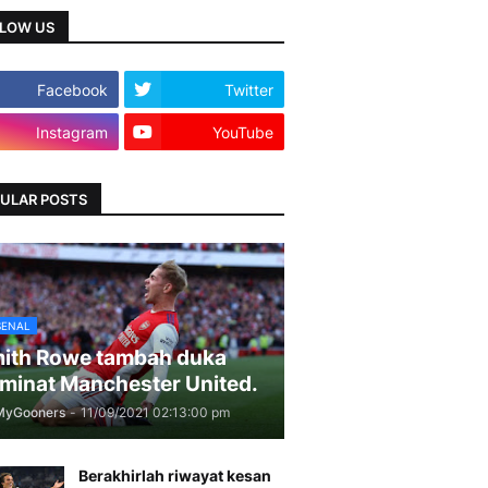
LOW US
Facebook
Twitter
Instagram
YouTube
ULAR POSTS
SENAL
ith Rowe tambah duka
minat Manchester United.
MyGooners
-
11/09/2021 02:13:00 pm
Berakhirlah riwayat kesan