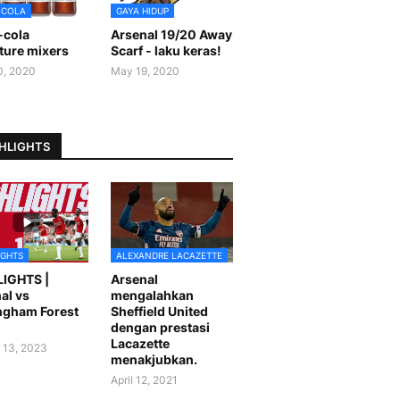
-COLA
GAYA HIDUP
-cola
Arsenal 19/20 Away
ture mixers
Scarf - laku keras!
0, 2020
May 19, 2020
HLIGHTS
IGHTS
ALEXANDRE LACAZETTE
LIGHTS |
Arsenal
al vs
mengalahkan
ngham Forest
Sheffield United
dengan prestasi
Lacazette
 13, 2023
menakjubkan.
April 12, 2021