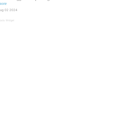
ore
ug 02 2024
osts Widget