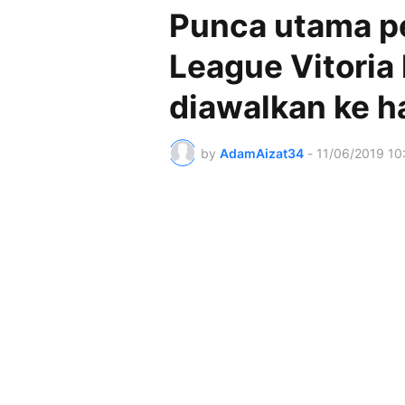
Punca utama p
League Vitoria
diawalkan ke h
by
AdamAizat34
-
11/06/2019 10