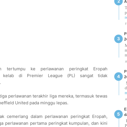
A
T
p
r
F
P
2
M
m
A
h tertumpu ke perlawanan peringkat Eropah
P
 kelab di Premier League (PL) sangat tidak
2
.
M
d
m
tiga perlawanan terakhir liga mereka, termasuk tewas
A
Sheffield United pada minggu lepas.
E
d
k cemerlang dalam perlawanan peringkat Eropah,
E
ga perlawanan pertama peringkat kumpulan, dan kini
P