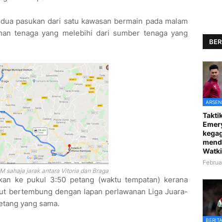
g dua pasukan dari satu kawasan bermain pada malam
an tenaga yang melebihi dari sumber tenaga yang
BER
ARSEN
Taktik
Emer
kegag
mend
Watki
Februa
 sahaja jarak antara Vitoria dan Braga
kan ke pukul 3:50 petang (waktu tempatan) kerana
ut bertembung dengan lapan perlawanan Liga Juara-
etang yang sama.
BERIT