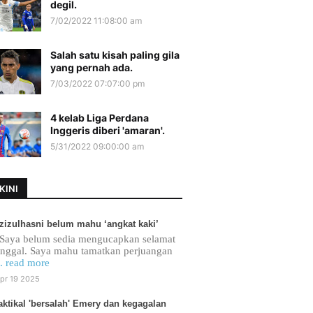
degil.
7/02/2022 11:08:00 am
Salah satu kisah paling gila
yang pernah ada.
7/03/2022 07:07:00 pm
4 kelab Liga Perdana
Inggeris diberi 'amaran'.
5/31/2022 09:00:00 am
KINI
zizulhasni belum mahu ‘angkat kaki’
Saya belum sedia mengucapkan selamat
inggal. Saya mahu tamatkan perjuangan
.. read more
pr 19 2025
aktikal 'bersalah' Emery dan kegagalan