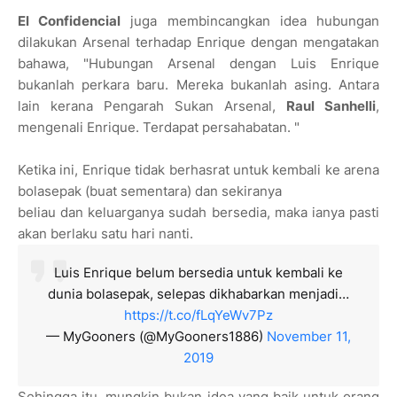
El Confidencial
juga membincangkan idea hubungan
dilakukan Arsenal terhadap Enrique dengan mengatakan
bahawa, "Hubungan Arsenal dengan Luis Enrique
bukanlah perkara baru. Mereka bukanlah asing. Antara
lain kerana Pengarah Sukan Arsenal,
Raul Sanhelli
,
mengenali Enrique. Terdapat persahabatan. "
Ketika ini, Enrique tidak berhasrat untuk kembali ke arena
bolasepak (buat sementara) dan sekiranya
beliau dan keluarganya sudah bersedia, maka ianya pasti
akan berlaku satu hari nanti.
Luis Enrique belum bersedia untuk kembali ke
dunia bolasepak, selepas dikhabarkan menjadi…
https://t.co/fLqYeWv7Pz
— MyGooners (@MyGooners1886)
November 11,
2019
Sehingga itu, mungkin bukan idea yang baik untuk orang