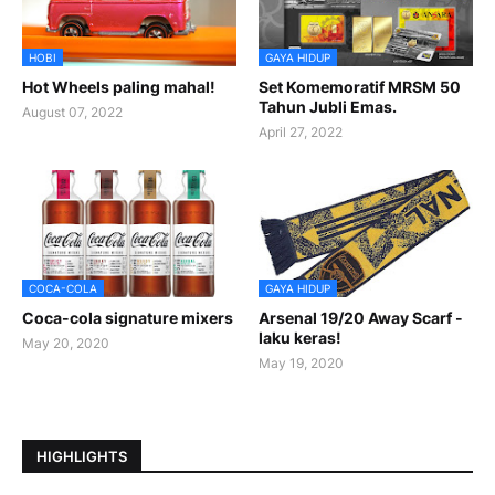
HOBI
GAYA HIDUP
Hot Wheels paling mahal!
Set Komemoratif MRSM 50
Tahun Jubli Emas.
August 07, 2022
April 27, 2022
COCA-COLA
GAYA HIDUP
Coca-cola signature mixers
Arsenal 19/20 Away Scarf -
laku keras!
May 20, 2020
May 19, 2020
HIGHLIGHTS