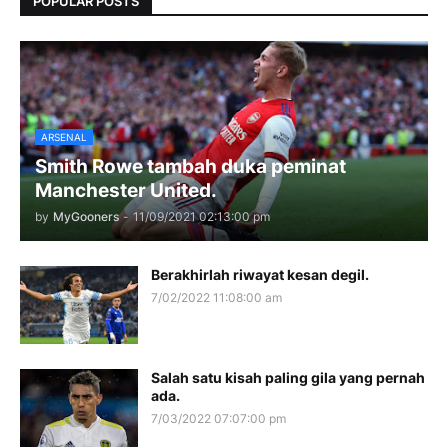
POPULAR POSTS
ARSENAL
Smith Rowe tambah duka peminat
Manchester United.
by
MyGooners
-
11/09/2021 02:13:00 pm
Berakhirlah riwayat kesan degil.
7/02/2022 11:08:00 am
Salah satu kisah paling gila yang pernah
ada.
7/03/2022 07:07:00 pm