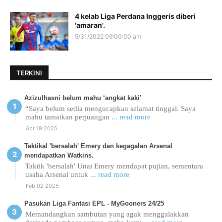
4 kelab Liga Perdana Inggeris diberi
'amaran'.
5/31/2022 09:00:00 am
TERKINI
Azizulhasni belum mahu ‘angkat kaki’
“Saya belum sedia mengucapkan selamat tinggal. Saya
mahu tamatkan perjuangan
... read more
Apr 19 2025
Taktikal 'bersalah' Emery dan kegagalan Arsenal
mendapatkan Watkins.
Taktik 'bersalah' Unai Emery mendapat pujian, sementara
usaha Arsenal untuk
... read more
Feb 02 2025
Pasukan Liga Fantasi EPL - MyGooners 24/25
Memandangkan sambutan yang agak menggalakkan