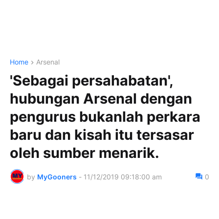
Home
Arsenal
'Sebagai persahabatan',
hubungan Arsenal dengan
pengurus bukanlah perkara
baru dan kisah itu tersasar
oleh sumber menarik.
by
MyGooners
-
11/12/2019 09:18:00 am
0