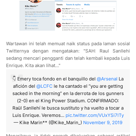
Wartawan ini telah memuat naik status pada laman sosial
Twitternya dengan mengatakan: "SAH: Raul Sanllehi
sedang mencari pengganti dan telah kembali kepada Luis
Enrique. Kita akan lihat…"
👇 Emery toca fondo en el banquillo del
@Arsenal
La
afición del
@LCFC
le ha cantado el “you are getting
sacked in the morning” en la derrota de los gunners
(2-0) en el King Power Stadium. CONFIRMADO:
Raül Sanllehí le busca sustituto y ha vuelto a tocar a
Luis Enrique. Veremos...
pic.twitter.com/VUxYSi7lTy
— Kike Marin** (@Kike_Marin_)
November 9, 2019
Menariknya, ia tidak pernah dikeluarkan sebagai artikel