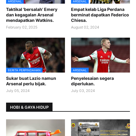
ARSENAL
ARSENAL
Taktikal 'bersalah' Emery
Empat kelab Liga Perdana
dan kegagalan Arsenal
berminat dapatkan Federico
mendapatkan Watkins.
Chiesa.
February 02, 2025
August 02, 2024
BERITA PERPINDAHAN
ARSENAL
Sukar buat Lazio namun
Penyelesaian segera
Arsenal perlu bijak.
diperlukan.
July 05, 2024
July 03, 2024
HOBI & GAYA HIDUP