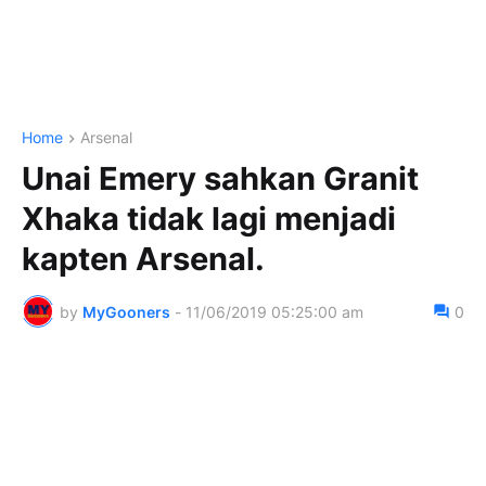
Home
Arsenal
Unai Emery sahkan Granit
Xhaka tidak lagi menjadi
kapten Arsenal.
by
MyGooners
-
11/06/2019 05:25:00 am
0