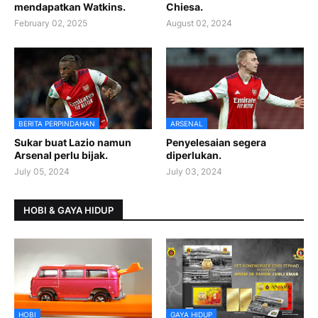
mendapatkan Watkins.
Chiesa.
February 02, 2025
August 02, 2024
BERITA PERPINDAHAN
ARSENAL
Sukar buat Lazio namun
Penyelesaian segera
Arsenal perlu bijak.
diperlukan.
July 05, 2024
July 03, 2024
HOBI & GAYA HIDUP
HOBI
GAYA HIDUP