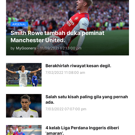
ARSENAL
Smith Rowe tambah duka peminat
Manchester United.
by
MyGooners
-
11/09/2021 02:13:00 pm
Berakhirlah riwayat kesan degil.
7/02/2022 11:08:00 am
Salah satu kisah paling gila yang pernah
ada.
7/03/2022 07:07:00 pm
4 kelab Liga Perdana Inggeris diberi
'amaran'.