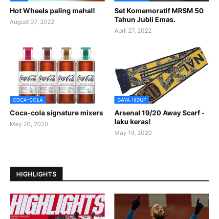
Hot Wheels paling mahal!
Set Komemoratif MRSM 50
Tahun Jubli Emas.
August 07, 2022
April 27, 2022
COCA-COLA
GAYA HIDUP
Coca-cola signature mixers
Arsenal 19/20 Away Scarf -
laku keras!
May 20, 2020
May 19, 2020
HIGHLIGHTS