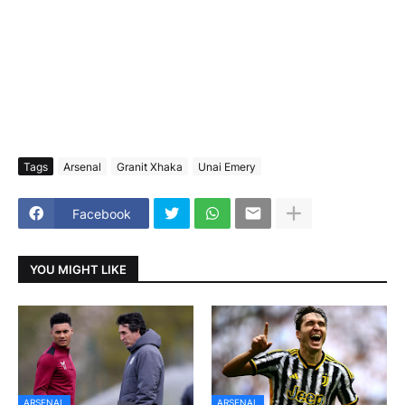
Tags
Arsenal
Granit Xhaka
Unai Emery
Facebook
YOU MIGHT LIKE
ARSENAL
ARSENAL