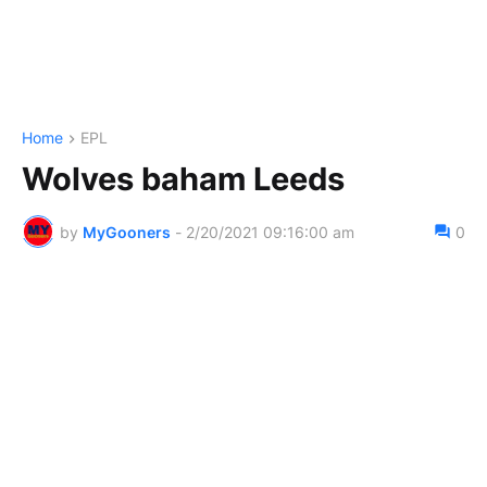
Home
EPL
Wolves baham Leeds
by
MyGooners
-
2/20/2021 09:16:00 am
0