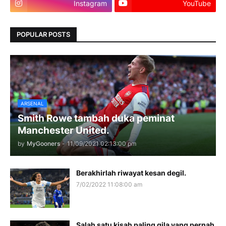
Instagram
YouTube
POPULAR POSTS
ARSENAL
Smith Rowe tambah duka peminat
Manchester United.
by
MyGooners
-
11/09/2021 02:13:00 pm
Berakhirlah riwayat kesan degil.
7/02/2022 11:08:00 am
Salah satu kisah paling gila yang pernah