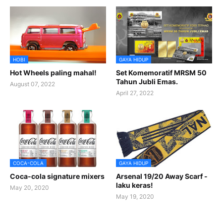
HOBI
GAYA HIDUP
Hot Wheels paling mahal!
Set Komemoratif MRSM 50
Tahun Jubli Emas.
August 07, 2022
April 27, 2022
COCA-COLA
GAYA HIDUP
Coca-cola signature mixers
Arsenal 19/20 Away Scarf -
laku keras!
May 20, 2020
May 19, 2020