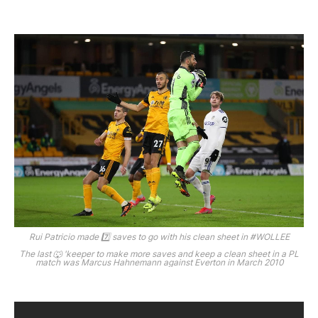
Rui Patricio made 7️⃣ saves to go with his clean sheet in #WOLLEE
The last 🐺 'keeper to make more saves and keep a clean sheet in a PL
match was Marcus Hahnemann against Everton in March 2010