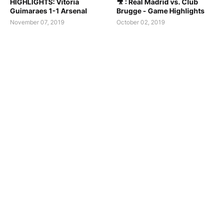
HIGHLIGHTS: Vitoria
🎥 : Real Madrid vs. Club
Guimaraes 1-1 Arsenal
Brugge - Game Highlights
November 07, 2019
October 02, 2019