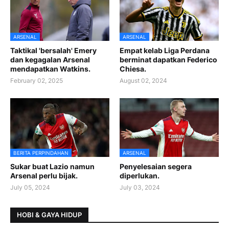
ARSENAL
ARSENAL
Taktikal 'bersalah' Emery
Empat kelab Liga Perdana
dan kegagalan Arsenal
berminat dapatkan Federico
mendapatkan Watkins.
Chiesa.
February 02, 2025
August 02, 2024
BERITA PERPINDAHAN
ARSENAL
Sukar buat Lazio namun
Penyelesaian segera
Arsenal perlu bijak.
diperlukan.
July 05, 2024
July 03, 2024
HOBI & GAYA HIDUP