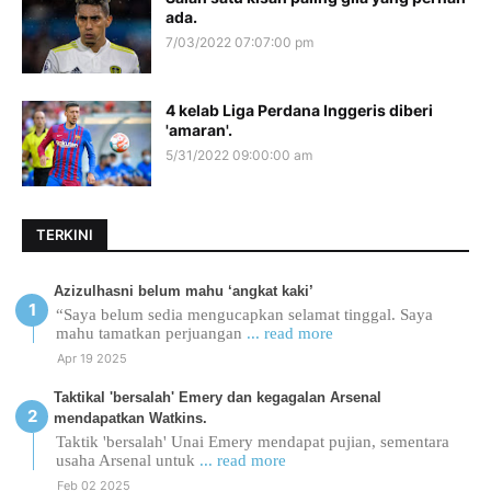
ada.
7/03/2022 07:07:00 pm
4 kelab Liga Perdana Inggeris diberi
'amaran'.
5/31/2022 09:00:00 am
TERKINI
Azizulhasni belum mahu ‘angkat kaki’
“Saya belum sedia mengucapkan selamat tinggal. Saya
mahu tamatkan perjuangan
... read more
Apr 19 2025
Taktikal 'bersalah' Emery dan kegagalan Arsenal
mendapatkan Watkins.
Taktik 'bersalah' Unai Emery mendapat pujian, sementara
usaha Arsenal untuk
... read more
Feb 02 2025