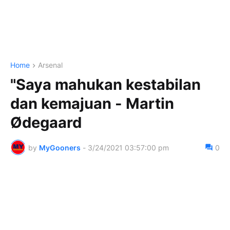
Home
Arsenal
"Saya mahukan kestabilan
dan kemajuan - Martin
Ødegaard
by
MyGooners
-
3/24/2021 03:57:00 pm
0