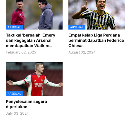
ARSENAL
ARSENAL
Taktikal 'bersalah' Emery
Empat kelab Liga Perdana
dan kegagalan Arsenal
berminat dapatkan Federico
mendapatkan Watkins.
Chiesa.
February 02, 2025
August 02, 2024
ARSENAL
Penyelesaian segera
diperlukan.
July 03, 2024