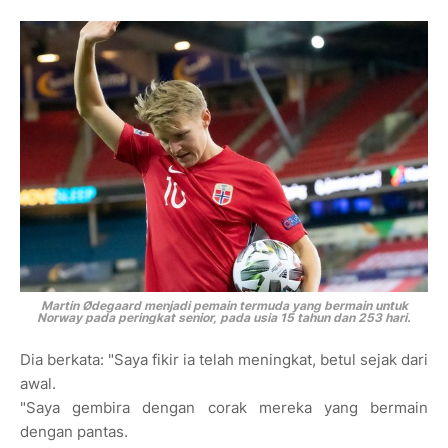
Martin Ødegaard menjadi pemain termuda yang bermain untuk
Norway pada peringkat senior, pada usia 15 tahun dan 253 hari.
Dia berkata: "Saya fikir ia telah meningkat, betul sejak dari
awal.
"Saya gembira dengan corak mereka yang bermain
dengan pantas.