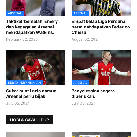
ARSENAL
ARSENAL
Taktikal 'bersalah' Emery
Empat kelab Liga Perdana
dan kegagalan Arsenal
berminat dapatkan Federico
mendapatkan Watkins.
Chiesa.
February 02, 2025
August 02, 2024
BERITA PERPINDAHAN
ARSENAL
Sukar buat Lazio namun
Penyelesaian segera
Arsenal perlu bijak.
diperlukan.
July 05, 2024
July 03, 2024
HOBI & GAYA HIDUP