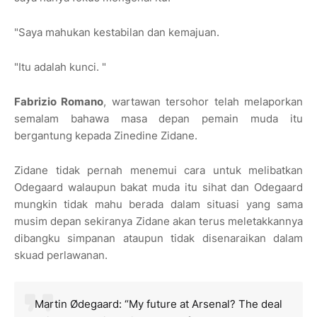
"Saya mahukan kestabilan dan kemajuan.
"Itu adalah kunci. "
Fabrizio Romano
, wartawan tersohor telah melaporkan
semalam bahawa masa depan pemain muda itu
bergantung kepada Zinedine Zidane.
Zidane tidak pernah menemui cara untuk melibatkan
Odegaard walaupun bakat muda itu sihat dan Odegaard
mungkin tidak mahu berada dalam situasi yang sama
musim depan sekiranya Zidane akan terus meletakkannya
dibangku simpanan ataupun tidak disenaraikan dalam
skuad perlawanan.
Martin Ødegaard: “My future at Arsenal? The deal