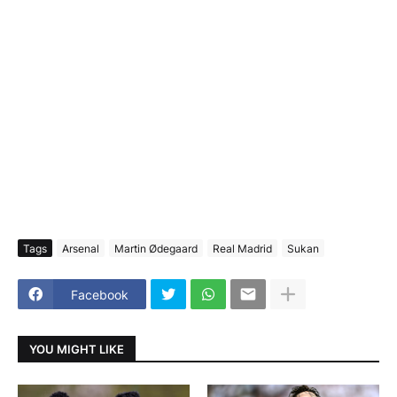
Tags
Arsenal
Martin Ødegaard
Real Madrid
Sukan
Facebook
YOU MIGHT LIKE