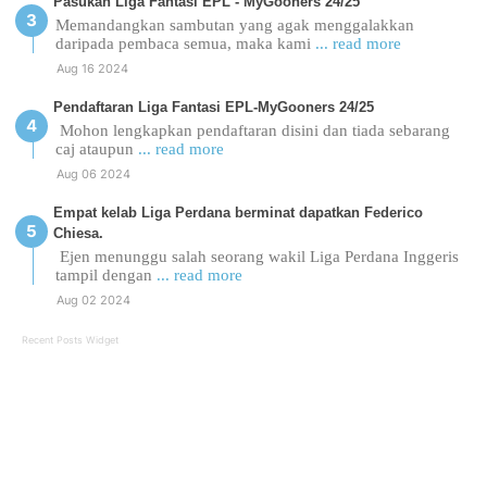
Pasukan Liga Fantasi EPL - MyGooners 24/25
Memandangkan sambutan yang agak menggalakkan
daripada pembaca semua, maka kami
... read more
Aug 16 2024
Pendaftaran Liga Fantasi EPL-MyGooners 24/25
Mohon lengkapkan pendaftaran disini dan tiada sebarang
caj ataupun
... read more
Aug 06 2024
Empat kelab Liga Perdana berminat dapatkan Federico
Chiesa.
Ejen menunggu salah seorang wakil Liga Perdana Inggeris
tampil dengan
... read more
Aug 02 2024
Recent Posts Widget