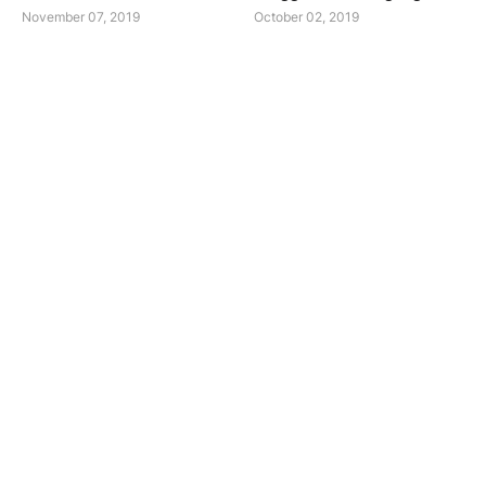
November 07, 2019
October 02, 2019