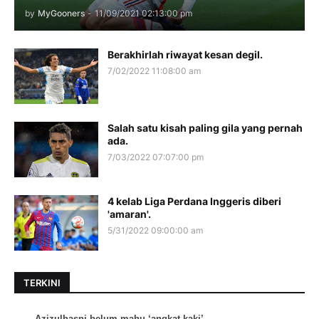
by
MyGooners
-
11/09/2021 02:13:00 pm
Berakhirlah riwayat kesan degil.
7/02/2022 11:08:00 am
Salah satu kisah paling gila yang pernah
ada.
7/03/2022 07:07:00 pm
4 kelab Liga Perdana Inggeris diberi
'amaran'.
5/31/2022 09:00:00 am
TERKINI
Azizulhasni belum mahu ‘angkat kaki’