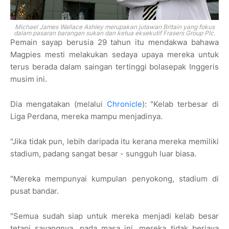
Michael James Wallace Ashley merupakan jutawan Britain yang fokus
dalam pasaran barangan sukan dan ketua eksekutif Frasers Group Plc.
Pemain sayap berusia 29 tahun itu mendakwa bahawa
Magpies mesti melakukan sedaya upaya mereka untuk
terus berada dalam saingan tertinggi bolasepak Inggeris
musim ini.
Dia mengatakan (melalui
Chronicle
): "Kelab terbesar di
Liga Perdana, mereka mampu menjadinya.
"Jika tidak pun, lebih daripada itu kerana mereka memiliki
stadium, padang sangat besar - sungguh luar biasa.
"Mereka mempunyai kumpulan penyokong, stadium di
pusat bandar.
"Semua sudah siap untuk mereka menjadi kelab besar
tetapi sayangnya, pada masa ini, mereka tidak berjaya