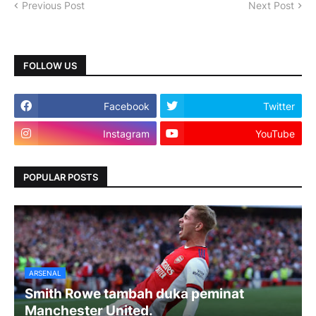
Previous Post
Next Post
FOLLOW US
Facebook
Twitter
Instagram
YouTube
POPULAR POSTS
ARSENAL
Smith Rowe tambah duka peminat
Manchester United.