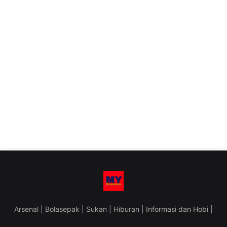
Arsenal | Bolasepak | Sukan | Hiburan | Informasi dan Hobi |