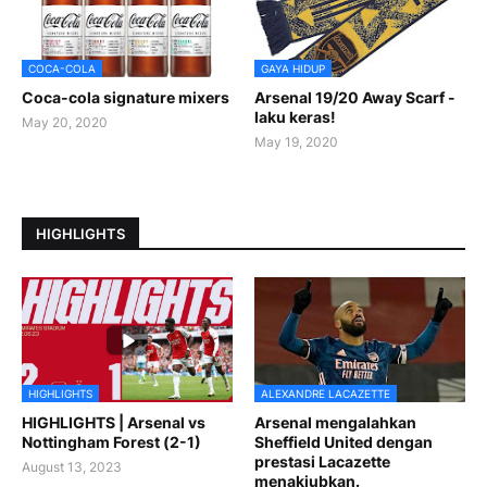
COCA-COLA
GAYA HIDUP
Coca-cola signature mixers
Arsenal 19/20 Away Scarf -
laku keras!
May 20, 2020
May 19, 2020
HIGHLIGHTS
HIGHLIGHTS
ALEXANDRE LACAZETTE
HIGHLIGHTS | Arsenal vs
Arsenal mengalahkan
Nottingham Forest (2-1)
Sheffield United dengan
prestasi Lacazette
August 13, 2023
menakjubkan.