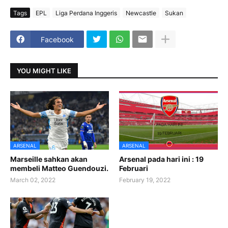
Tags
EPL
Liga Perdana Inggeris
Newcastle
Sukan
Facebook
YOU MIGHT LIKE
ARSENAL
ARSENAL
Marseille sahkan akan
Arsenal pada hari ini : 19
membeli Matteo Guendouzi.
Februari
March 02, 2022
February 19, 2022