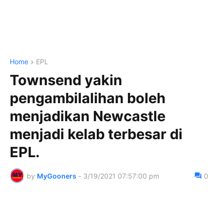
Home
EPL
Townsend yakin
pengambilalihan boleh
menjadikan Newcastle
menjadi kelab terbesar di
EPL.
by
MyGooners
-
3/19/2021 07:57:00 pm
0