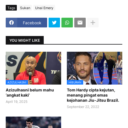
Tags
Sukan
Unai Emery
Facebook
YOU MIGHT LIKE
AZIZULHASNI
HIBURAN
Azizulhasni belum mahu
Tom Hardy cipta kejutan,
‘angkat kaki’
menang pingat emas
kejohanan Jiu-Jitsu Brazil.
April 19, 2025
September 22, 2022