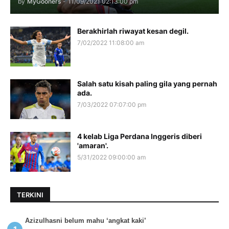
by
MyGooners
-
11/09/2021 02:13:00 pm
Berakhirlah riwayat kesan degil.
7/02/2022 11:08:00 am
Salah satu kisah paling gila yang pernah
ada.
7/03/2022 07:07:00 pm
4 kelab Liga Perdana Inggeris diberi
'amaran'.
5/31/2022 09:00:00 am
TERKINI
Azizulhasni belum mahu ‘angkat kaki’