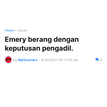
Home
Sukan
Emery berang dengan
keputusan pengadil.
by
MyGooners
-
4/30/2021 09:11:00 am
0