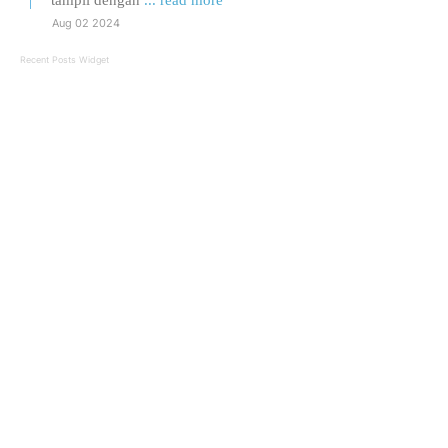
tampil dengan
... read more
Aug 02 2024
Recent Posts Widget