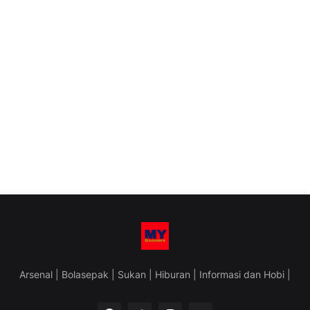
Arsenal | Bolasepak | Sukan | Hiburan | Informasi dan Hobi |