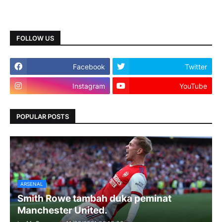
FOLLOW US
Facebook
Twitter
Instagram
YouTube
POPULAR POSTS
ARSENAL
Smith Rowe tambah duka peminat
Manchester United.