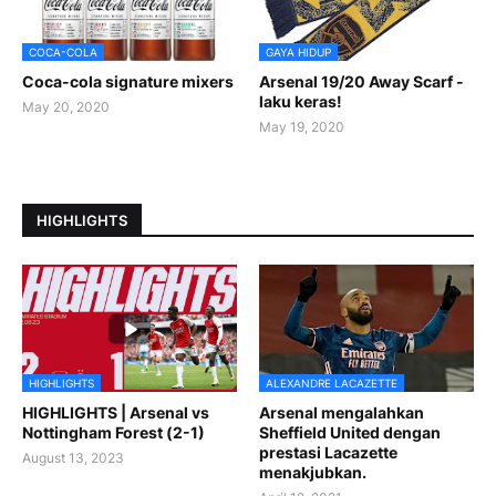
COCA-COLA
GAYA HIDUP
Coca-cola signature mixers
Arsenal 19/20 Away Scarf -
laku keras!
May 20, 2020
May 19, 2020
HIGHLIGHTS
HIGHLIGHTS
ALEXANDRE LACAZETTE
HIGHLIGHTS | Arsenal vs
Arsenal mengalahkan
Nottingham Forest (2-1)
Sheffield United dengan
prestasi Lacazette
August 13, 2023
menakjubkan.