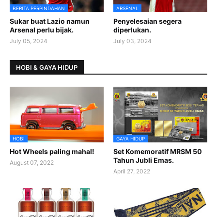
BERITA PERPINDAHAN
ARSENAL
Sukar buat Lazio namun
Penyelesaian segera
Arsenal perlu bijak.
diperlukan.
July 05, 2024
July 03, 2024
HOBI & GAYA HIDUP
HOBI
GAYA HIDUP
Hot Wheels paling mahal!
Set Komemoratif MRSM 50
Tahun Jubli Emas.
August 07, 2022
April 27, 2022