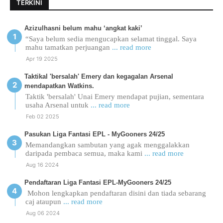
TERKINI
Azizulhasni belum mahu ‘angkat kaki’
“Saya belum sedia mengucapkan selamat tinggal. Saya
mahu tamatkan perjuangan
... read more
Apr 19 2025
Taktikal 'bersalah' Emery dan kegagalan Arsenal
mendapatkan Watkins.
Taktik 'bersalah' Unai Emery mendapat pujian, sementara
usaha Arsenal untuk
... read more
Feb 02 2025
Pasukan Liga Fantasi EPL - MyGooners 24/25
Memandangkan sambutan yang agak menggalakkan
daripada pembaca semua, maka kami
... read more
Aug 16 2024
Pendaftaran Liga Fantasi EPL-MyGooners 24/25
Mohon lengkapkan pendaftaran disini dan tiada sebarang
caj ataupun
... read more
Aug 06 2024