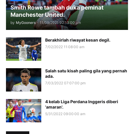
Smith Rowe tambah duka peminat
Manchester United.
by
MyGooners
-
11/09/2021 02:13:00 pm
Berakhirlah riwayat kesan degil.
7/02/2022 11:08:00 am
Salah satu kisah paling gila yang pernah
ada.
7/03/2022 07:07:00 pm
4 kelab Liga Perdana Inggeris diberi
'amaran'.
5/31/2022 09:00:00 am