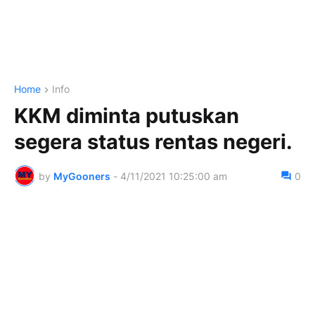
Home
Info
KKM diminta putuskan
segera status rentas negeri.
by
MyGooners
-
4/11/2021 10:25:00 am
0