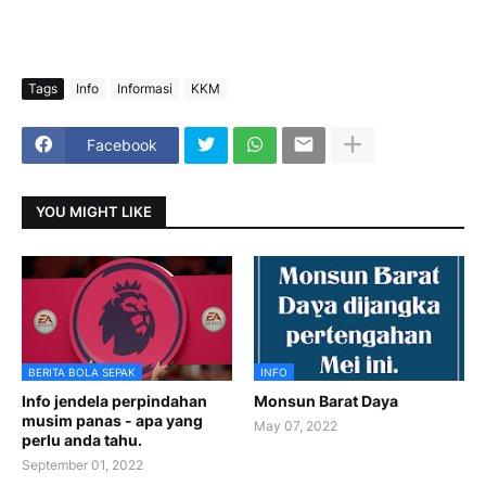
Tags
Info
Informasi
KKM
Facebook
YOU MIGHT LIKE
BERITA BOLA SEPAK
INFO
Info jendela perpindahan
Monsun Barat Daya
musim panas - apa yang
May 07, 2022
perlu anda tahu.
September 01, 2022