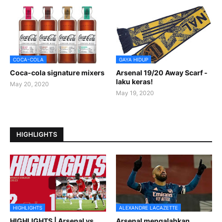
COCA-COLA
GAYA HIDUP
Coca-cola signature mixers
Arsenal 19/20 Away Scarf -
laku keras!
May 20, 2020
May 19, 2020
HIGHLIGHTS
HIGHLIGHTS
ALEXANDRE LACAZETTE
HIGHLIGHTS | Arsenal vs
Arsenal mengalahkan