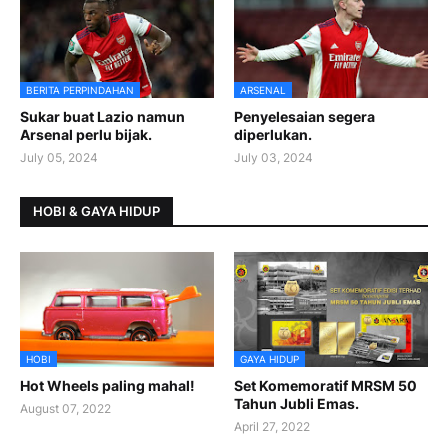
BERITA PERPINDAHAN
ARSENAL
Sukar buat Lazio namun
Penyelesaian segera
Arsenal perlu bijak.
diperlukan.
July 05, 2024
July 03, 2024
HOBI & GAYA HIDUP
HOBI
GAYA HIDUP
Hot Wheels paling mahal!
Set Komemoratif MRSM 50
Tahun Jubli Emas.
August 07, 2022
April 27, 2022