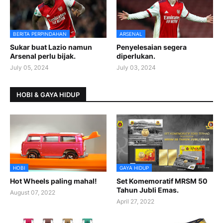
BERITA PERPINDAHAN
ARSENAL
Sukar buat Lazio namun
Penyelesaian segera
Arsenal perlu bijak.
diperlukan.
July 05, 2024
July 03, 2024
HOBI & GAYA HIDUP
HOBI
GAYA HIDUP
Hot Wheels paling mahal!
Set Komemoratif MRSM 50
Tahun Jubli Emas.
August 07, 2022
April 27, 2022