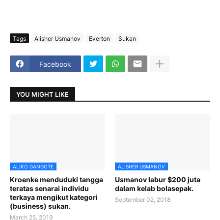
Tags
Alisher Usmanov
Everton
Sukan
Facebook
YOU MIGHT LIKE
ALIKO DANGOTE
ALISHER USMANOV
Kroenke menduduki tangga
Usmanov labur $200 juta
teratas senarai individu
dalam kelab bolasepak.
terkaya mengikut kategori
September 02, 2018
(business) sukan.
March 25, 2019