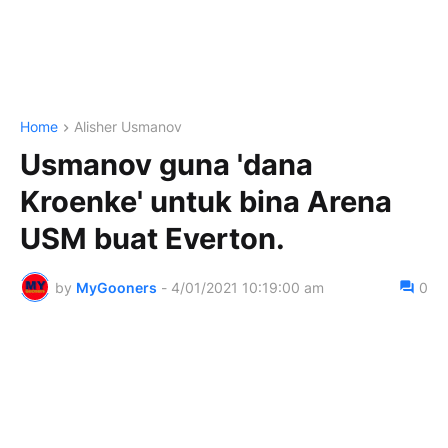
Home
Alisher Usmanov
Usmanov guna 'dana
Kroenke' untuk bina Arena
USM buat Everton.
by
MyGooners
-
4/01/2021 10:19:00 am
0