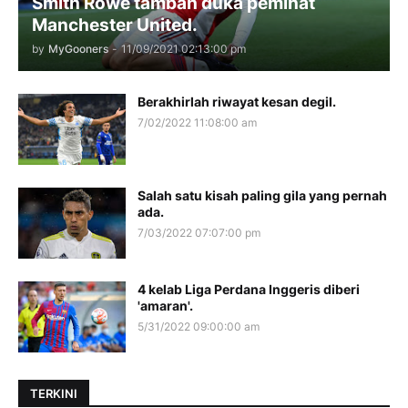
Smith Rowe tambah duka peminat
Manchester United.
by
MyGooners
-
11/09/2021 02:13:00 pm
Berakhirlah riwayat kesan degil.
7/02/2022 11:08:00 am
Salah satu kisah paling gila yang pernah
ada.
7/03/2022 07:07:00 pm
4 kelab Liga Perdana Inggeris diberi
'amaran'.
5/31/2022 09:00:00 am
TERKINI