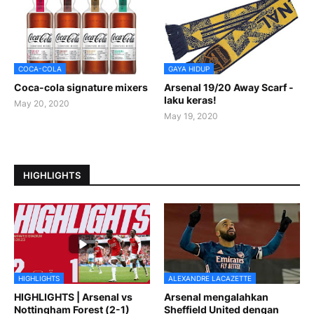
COCA-COLA
GAYA HIDUP
Coca-cola signature mixers
Arsenal 19/20 Away Scarf -
laku keras!
May 20, 2020
May 19, 2020
HIGHLIGHTS
HIGHLIGHTS
ALEXANDRE LACAZETTE
HIGHLIGHTS | Arsenal vs
Arsenal mengalahkan
Nottingham Forest (2-1)
Sheffield United dengan