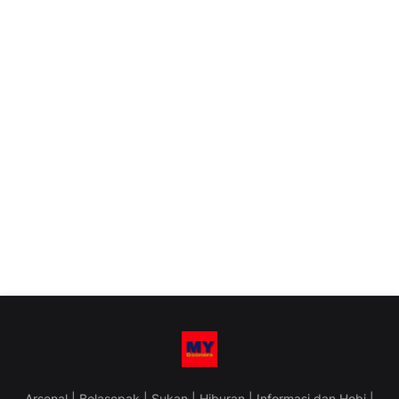
Arsenal | Bolasepak | Sukan | Hiburan | Informasi dan Hobi |