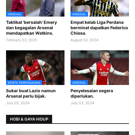
ARSENAL
ARSENAL
Taktikal 'bersalah' Emery
Empat kelab Liga Perdana
dan kegagalan Arsenal
berminat dapatkan Federico
mendapatkan Watkins.
Chiesa.
February 02, 2025
August 02, 2024
BERITA PERPINDAHAN
ARSENAL
Sukar buat Lazio namun
Penyelesaian segera
Arsenal perlu bijak.
diperlukan.
July 05, 2024
July 03, 2024
HOBI & GAYA HIDUP