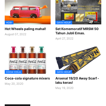
HOBI
GAYA HIDUP
Hot Wheels paling mahal!
Set Komemoratif MRSM 50
Tahun Jubli Emas.
August 07, 2022
April 27, 2022
COCA-COLA
GAYA HIDUP
Coca-cola signature mixers
Arsenal 19/20 Away Scarf -
laku keras!
May 20, 2020
May 19, 2020