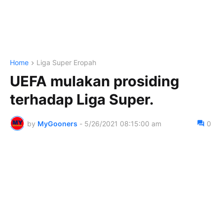
Home
Liga Super Eropah
UEFA mulakan prosiding
terhadap Liga Super.
by
MyGooners
-
5/26/2021 08:15:00 am
0