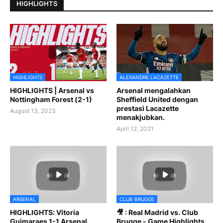
HIGHLIGHTS
HIGHLIGHTS
ALEXANDRE LACAZETTE
HIGHLIGHTS | Arsenal vs
Arsenal mengalahkan
Nottingham Forest (2-1)
Sheffield United dengan
prestasi Lacazette
August 13, 2023
menakjubkan.
April 12, 2021
ARSENAL
CLUB BRUGGE
HIGHLIGHTS: Vitoria
🎥 : Real Madrid vs. Club
Guimaraes 1-1 Arsenal
Brugge - Game Highlights