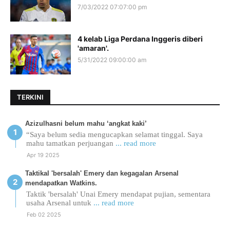
7/03/2022 07:07:00 pm
4 kelab Liga Perdana Inggeris diberi
'amaran'.
5/31/2022 09:00:00 am
TERKINI
Azizulhasni belum mahu ‘angkat kaki’
“Saya belum sedia mengucapkan selamat tinggal. Saya
mahu tamatkan perjuangan
... read more
Apr 19 2025
Taktikal 'bersalah' Emery dan kegagalan Arsenal
mendapatkan Watkins.
Taktik 'bersalah' Unai Emery mendapat pujian, sementara
usaha Arsenal untuk
... read more
Feb 02 2025