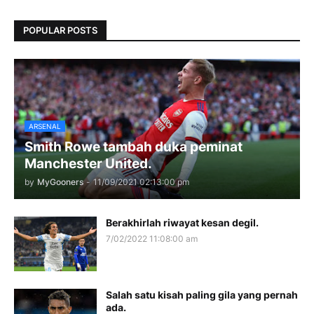
POPULAR POSTS
ARSENAL
Smith Rowe tambah duka peminat
Manchester United.
by
MyGooners
-
11/09/2021 02:13:00 pm
Berakhirlah riwayat kesan degil.
7/02/2022 11:08:00 am
Salah satu kisah paling gila yang pernah
ada.